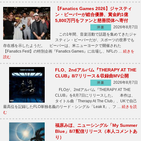
【Fanatics Games 2026】ジャスティ
ン・ビーバーが総合優勝、賞金約1億
5,800万円をファンと慈善団体へ寄付
2026年8月7日
洋楽
この1年間、音楽活動で話題を集めてきたジャ
スティン・ビーバーだが、スポーツの世界でも
存在感を示したようだ。 ビーバーは、米ニューヨークで開催された
【Fanatics Fest】の特別企画『Fanatics Games』に出場し、NFLの …
続きを
読む
FLO、2ndアルバム『THERAPY AT THE
CLUB』8/7リリース＆収録曲MV公開
2026年8月7日
洋楽
FLOが、2ndアルバム『THERAPY AT THE
CLUB』を8月7日にリリースした。 本作は、
タイトル曲「Therapy At The Club」、UKで自己
最高位を記録したFLO単独名義のリード・シングル「Leak It」、フ …
続きを読
む
福原みほ、ニューシングル「My Summer
Blue」8/7配信リリース（本人コメントあ
り）