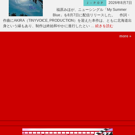
2026年8月7日
Ｊ－ＰＯＰ
福原みほが、ニューシングル「My Summer
Blue」を8月7日に配信リリースした。 作詞・
作曲にAKIRA（TINYVOICE, PRODUCTION）を迎えた本作は、ともに北海道出
身という縁もあり、制作は終始和やかに進行したとい …
続きを読む
more »