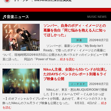
音楽ニュース
MUSIC NEWS
ソンバー、自身のボディ・イメージとの
葛藤を告白「同じ悩みを抱える人に知っ
てほしかった」
2026年8月7日
洋楽
ソンバーが、最新シングル「My Body Isn’t
Ready」で歌ったボディ・イメージとの葛藤に
ついて、現地時間2026年8月5日に公開された米バラエティのインタビューで率
直に語った。 同誌の『Power of Youn …
続きを読む
Nikoん主催、全国から53バンドが出演し
た2DAYSイベントのレポート到着＆ライ
ブ映像も公開
2026年8月7日
Ｊ－ＰＯＰ
Nikoんが、東京・恵比寿LIQUIDROOMで開催
した【リキッドルームで47 ～ぐんゆうかっぽ
～】のオフィシャルライブレポートが到着。あわせて、本イベントのラストを
飾ったNikoんのフル尺ライブ映像も公開となった。 8月3日、4日の2 …
続き
を読む