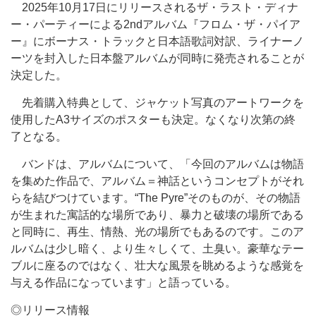
2025年10月17日にリリースされるザ・ラスト・ディナ
ー・パーティーによる2ndアルバム『フロム・ザ・パイア
ー』にボーナス・トラックと日本語歌詞対訳、ライナーノ
ーツを封入した日本盤アルバムが同時に発売されることが
決定した。
先着購入特典として、ジャケット写真のアートワークを
使用したA3サイズのポスターも決定。なくなり次第の終
了となる。
バンドは、アルバムについて、「今回のアルバムは物語
を集めた作品で、アルバム＝神話というコンセプトがそれ
らを結びつけています。“The Pyre”そのものが、その物語
が生まれた寓話的な場所であり、暴力と破壊の場所である
と同時に、再生、情熱、光の場所でもあるのです。このア
ルバムは少し暗く、より生々しくて、土臭い。豪華なテー
ブルに座るのではなく、壮大な風景を眺めるような感覚を
与える作品になっています」と語っている。
◎リリース情報