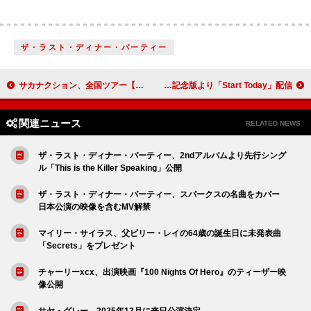
ザ・ラスト・ディナー・パーティー
サカナクション、全国ツアー【SAKANAQUARIUM 2025 “怪獣”】の集大成となる追加公演完走
フォール・アウト・ボーイ、『フロム・アンダー・ザ・コーク・ツリー』20周年記念版より「Start Today」配信
関連ニュース
RELATED NEWS
ザ・ラスト・ディナー・パーティー、2ndアルバムより先行シング
ル「This is the Killer Speaking」公開
ザ・ラスト・ディナー・パーティー、スパークスの名曲をカバー
日本公演の映像を含むMV解禁
マイリー・サイラス、父ビリー・レイの64歳の誕生日に未発表曲
「Secrets」をプレゼント
チャーリーxcx、出演映画『100 Nights Of Hero』のティーザー映
像公開
サヤ・グレー、2025年12月に来日公演決定