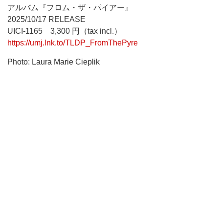
アルバム『フロム・ザ・パイアー』
2025/10/17 RELEASE
UICI-1165 3,300 円（tax incl.）
https://umj.lnk.to/TLDP_FromThePyre
Photo: Laura Marie Cieplik