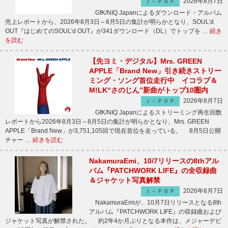
2026年8月7日
Ｊ－ＰＯＰ
GfK/NIQ Japanによるダウンロード・アルバム
売上レポートから、2026年8月3日～8月5日の集計が明らかとなり、SOUL’d
OUT『はじめてのSOUL’d OUT』が341ダウンロード（DL）でトップを …
続き
を読む
【先ヨミ・デジタル】Mrs. GREEN
APPLE「Brand New」引き続きストリー
ミング・ソング首位走行中 イコラブ＆
M!LK“さのじん”新曲がトップ10圏内
2026年8月7日
Ｊ－ＰＯＰ
GfK/NIQ Japanによるストリーミング再生回数
レポートから2026年8月3日～8月5日の集計が明らかとなり、Mrs. GREEN
APPLE「Brand New」が3,751,105回で現在首位を走っている。 8月5日公開
チャー …
続きを読む
NakamuraEmi、10/7リリースの8thアル
バム『PATCHWORK LIFE』の全収録曲
＆ジャケット写真解禁
2026年8月7日
Ｊ－ＰＯＰ
NakamuraEmiが、10月7日リリースとなる8th
アルバム『PATCHWORK LIFE』の収録曲および
ジャケット写真が解禁された。 約2年4か月ぶりとなる本作は、メジャーデビ