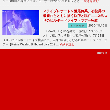
ュー10周年の節目にプロデューサーのカワムラヒロシとと …
続きを読む
＜ライブレポート＞鷲尾伶菜、初披露の
最新曲とともに描く軌跡と現在――2年ぶ
りのビルボードライブ・ツアー完走
2026年8月7日
Ｊ－ＰＯＰ
Flower、E-girlsを経て、現在はソロシンガー
として精力的に活動中の鷲尾伶菜が、7月24日
（金）にビルボードライブ横浜にて、自身2年ぶりとなるビルボードライブ・ツ
アー【Reina Washio Billboard Live 202 …
続きを読む
more »