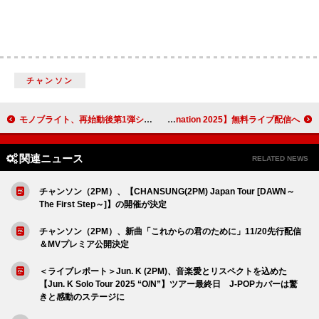
チャンソン
モノブライト、再始動後第1弾シングル「ジャンピンジャックフラッシュ」配信リリース
浜崎あゆみ／XG／三浦大知／Da-iCE／Hey! Say! JUMP／MAZZELら出演【a-nation 2025】無料ライブ配信へ
関連ニュース
RELATED NEWS
チャンソン（2PM）、【CHANSUNG(2PM) Japan Tour [DAWN～
The First Step～]】の開催が決定
チャンソン（2PM）、新曲「これからの君のために」11/20先行配信
＆MVプレミア公開決定
＜ライブレポート＞Jun. K (2PM)、音楽愛とリスペクトを込めた
【Jun. K Solo Tour 2025 “O/N”】ツアー最終日 J-POPカバーは驚
きと感動のステージに