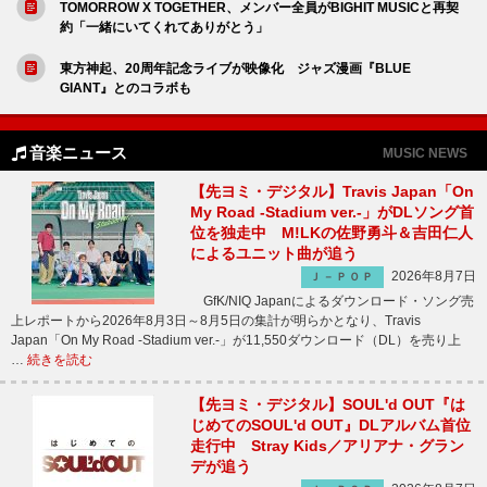
TOMORROW X TOGETHER、メンバー全員がBIGHIT MUSICと再契
約「一緒にいてくれてありがとう」
東方神起、20周年記念ライブが映像化 ジャズ漫画『BLUE
GIANT』とのコラボも
音楽ニュース
MUSIC NEWS
【先ヨミ・デジタル】Travis Japan「On
My Road -Stadium ver.-」がDLソング首
位を独走中 M!LKの佐野勇斗＆吉田仁人
によるユニット曲が追う
2026年8月7日
Ｊ－ＰＯＰ
GfK/NIQ Japanによるダウンロード・ソング売
上レポートから2026年8月3日～8月5日の集計が明らかとなり、Travis
Japan「On My Road -Stadium ver.-」が11,550ダウンロード（DL）を売り上
…
続きを読む
【先ヨミ・デジタル】SOUL'd OUT『は
じめてのSOUL'd OUT』DLアルバム首位
走行中 Stray Kids／アリアナ・グラン
デが追う