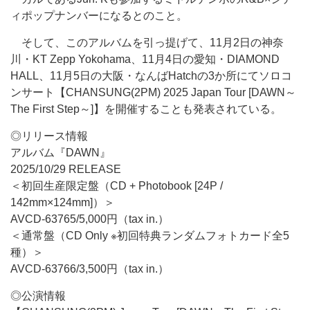
ィポップナンバーになるとのこと。
そして、このアルバムを引っ提げて、11月2日の神奈
川・KT Zepp Yokohama、11月4日の愛知・DIAMOND
HALL、11月5日の大阪・なんばHatchの3か所にてソロコ
ンサート【CHANSUNG(2PM) 2025 Japan Tour [DAWN～
The First Step～]】を開催することも発表されている。
◎リリース情報
アルバム『DAWN』
2025/10/29 RELEASE
＜初回生産限定盤（CD + Photobook [24P /
142mm×124mm]）＞
AVCD-63765/5,000円（tax in.）
＜通常盤（CD Only ※初回特典ランダムフォトカード全5
種）＞
AVCD-63766/3,500円（tax in.）
◎公演情報