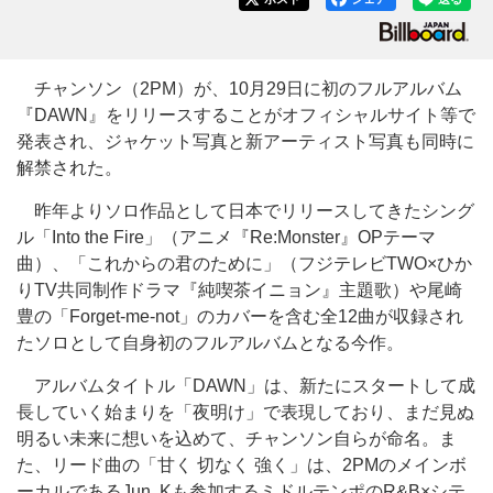
チャンソン（2PM）が、10月29日に初のフルアルバム
『DAWN』をリリースすることがオフィシャルサイト等で
発表され、ジャケット写真と新アーティスト写真も同時に
解禁された。
昨年よりソロ作品として日本でリリースしてきたシング
ル「Into the Fire」（アニメ『Re:Monster』OPテーマ
曲）、「これからの君のために」（フジテレビTWO×ひか
りTV共同制作ドラマ『純喫茶イニョン』主題歌）や尾崎
豊の「Forget-me-not」のカバーを含む全12曲が収録され
たソロとして自身初のフルアルバムとなる今作。
アルバムタイトル「DAWN」は、新たにスタートして成
長していく始まりを「夜明け」で表現しており、まだ見ぬ
明るい未来に想いを込めて、チャンソン自らが命名。ま
た、リード曲の「甘く 切なく 強く」は、2PMのメインボ
ーカルであるJun. Kも参加するミドルテンポのR&B×シテ