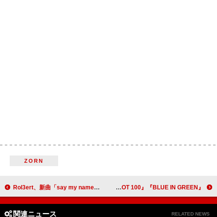
ZORN
Rol3ert、新曲「say my name」リリース＆MVプレミア公開へ ワンマン開催も決定
Suchmosが2日間にわたってゲスト登場、J-WAVE『SAISON CARD TOKIO HOT 100』『BLUE IN GREEN』
関連ニュース
RELATED NEWS