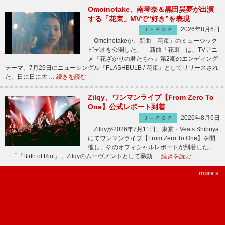
Omoinotake、南琴奈＆黒田昊夢が出演
する「花束」MVで“好き”を表現
2026年8月6日
Ｊ－ＰＯＰ
Omoinotakeが、新曲「花束」のミュージック
ビデオを公開した。 新曲「花束」は、TVアニ
メ『花ざかりの君たちへ』第2期のエンディング
テーマ。7月29日にニューシングル『FLASHBULB / 花束』としてリリースされ
た、日に日に大 …
続きを読む
Zilqy、ワンマンライブ【From Zero To
One】公式レポート到着
2026年8月6日
Ｊ－ＰＯＰ
Zilqyが2026年7月11日、東京・Veats Shibuya
にてワンマンライブ【From Zero To One】を開
催し、そのオフィシャルレポートが到着した。
「『Birth of Riot』、Zilqyのムーヴメントとして暴動 …
続きを読む
more »