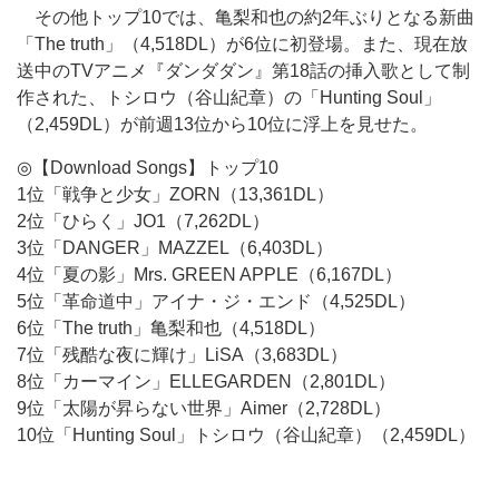
その他トップ10では、亀梨和也の約2年ぶりとなる新曲
「The truth」（4,518DL）が6位に初登場。また、現在放
送中のTVアニメ『ダンダダン』第18話の挿入歌として制
作された、トシロウ（谷山紀章）の「Hunting Soul」
（2,459DL）が前週13位から10位に浮上を見せた。
◎【Download Songs】トップ10
1位「戦争と少女」ZORN（13,361DL）
2位「ひらく」JO1（7,262DL）
3位「DANGER」MAZZEL（6,403DL）
4位「夏の影」Mrs. GREEN APPLE（6,167DL）
5位「革命道中」アイナ・ジ・エンド（4,525DL）
6位「The truth」亀梨和也（4,518DL）
7位「残酷な夜に輝け」LiSA（3,683DL）
8位「カーマイン」ELLEGARDEN（2,801DL）
9位「太陽が昇らない世界」Aimer（2,728DL）
10位「Hunting Soul」トシロウ（谷山紀章）（2,459DL）