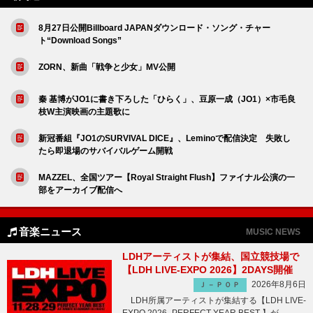
8月27日公開Billboard JAPANダウンロード・ソング・チャー
ト“Download Songs”
ZORN、新曲「戦争と少女」MV公開
秦 基博がJO1に書き下ろした「ひらく」、豆原一成（JO1）×市毛良
枝W主演映画の主題歌に
新冠番組『JO1のSURVIVAL DICE』、Leminoで配信決定 失敗し
たら即退場のサバイバルゲーム開戦
MAZZEL、全国ツアー【Royal Straight Flush】ファイナル公演の一
部をアーカイブ配信へ
音楽ニュース
MUSIC NEWS
LDHアーティストが集結、国立競技場で
【LDH LIVE-EXPO 2026】2DAYS開催
2026年8月6日
Ｊ－ＰＯＰ
LDH所属アーティストが集結する【LDH LIVE-