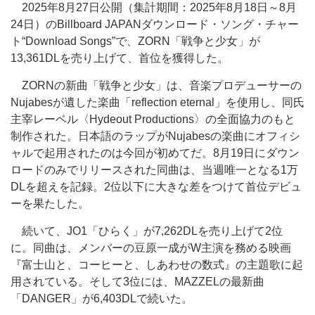
2025年8月27日公開（集計期間：2025年8月18日～8月
24日）のBillboard JAPANダウンロード・ソング・チャー
ト“Download Songs”で、ZORN「戦争と少女」が
13,361DLを売り上げて、首位を獲得した。
ZORNの新曲「戦争と少女」は、音楽プロデューサーの
Nujabesが遺した楽曲「reflection eternal」を使用し、同氏
主宰レーベル〈Hydeout Productions〉の全面協力のもと
制作された。日本語のラップがNujabesの楽曲にオフィシ
ャルで起用されたのは今回が初めてだ。8月19日にダウン
ロードのみでリリースされた同曲は、当週唯一となる1万
DLを超えを記録。2位以下に大きな差をつけて首位デビュ
ーを果たした。
続いて、JO1「ひらく」が7,262DLを売り上げて2位
に。同曲は、メンバーの豆原一成がW主演を務める映画
『富士山と、コーヒーと、しあわせの数式』の主題歌に起
用されている。そして3位には、MAZZELの最新曲
「DANGER」が6,403DLで続いた。