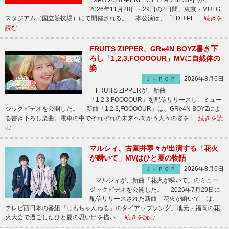
EXPO 2026 -PERFECT YEAR BEST-】が、
2026年11月28日・29日の2日間、東京・MUFG
スタジアム（国立競技場）にて開催される。 本公演は、「LDH PE …
続きを
読む
FRUITS ZIPPER、GRe4N BOYZ書き下
ろし「1,2,3,FOOOOUR」MVに自然体の
姿
2026年8月6日
Ｊ－ＰＯＰ
FRUITS ZIPPERが、新曲
「1,2,3,FOOOOUR」を配信リリースし、ミュー
ジックビデオを公開した。 新曲「1,2,3,FOOOOUR」は、GRe4N BOYZによ
る書き下ろし楽曲。電車の中でそれぞれの未来へ向かう人々の姿を …
続きを読
む
マルシィ、古園井寧々が出演する「花火
が瞬いて」MVはひと夏の物語
2026年8月6日
Ｊ－ＰＯＰ
マルシィが、新曲「花火が瞬いて」のミュー
ジックビデオを公開した。 2026年7月29日に
配信リリースされた新曲「花火が瞬いて」は、
テレビ西日本の番組『じもちゃんねる』のタイアップソング。地元・福岡の花
火大会で過ごしたひと夏の思い出を描い …
続きを読む