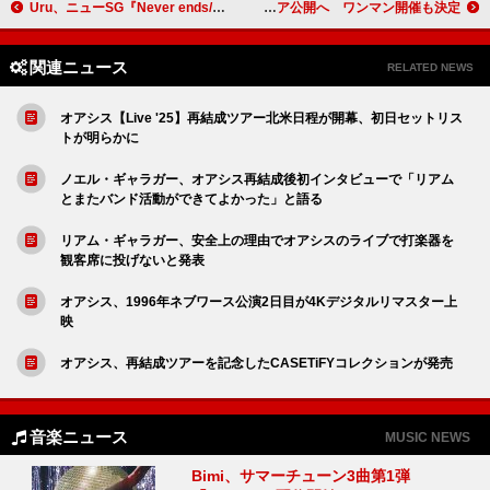
Uru、ニューSG『Never ends/手紙』リリース記念WEBラジオYouTubeにて公開
Rol3ert、新曲「say my name」リリース＆MVプレミア公開へ ワンマン開催も決定
関連ニュース
RELATED NEWS
オアシス【Live '25】再結成ツアー北米日程が開幕、初日セットリス
トが明らかに
ノエル・ギャラガー、オアシス再結成後初インタビューで「リアム
とまたバンド活動ができてよかった」と語る
リアム・ギャラガー、安全上の理由でオアシスのライブで打楽器を
観客席に投げないと発表
オアシス、1996年ネブワース公演2日目が4Kデジタルリマスター上
映
オアシス、再結成ツアーを記念したCASETiFYコレクションが発売
音楽ニュース
MUSIC NEWS
Bimi、サマーチューン3曲第1弾