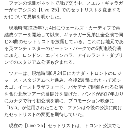
ファンの憶測がネットで飛び交う中、ノエル・ギャラガ
ーがオアシスの【Live ’25】でのセットリストを変更する
かについて見解を明かした。
現地時間2025年7月4日にウェールズ・カーディフで再
結成ツアーを開始して以来、ギャラガー兄弟は全公演で同
じ23曲のセットリストを披露している。これには地元であ
る英マンチェスターのヒートン・パークでの5夜連続公演
に加え、ロンドン、エディンバラ、アイルランド・ダブリ
ンでのスタジアム公演も含まれる。
ツアーは、現地時間8月24日にカナダ・トロントのロジ
ャース・スタジアムへと進み、今後2週間にわたって米シ
カゴ、イーストラザフォード、パサデナで開催される公演
を含む北米ツアーの幕開けを告げた。バンドが約17年ぶり
にカナダで行う初公演を前に、プロモーション映像に
「Lyla」が使用されたことで、ファンは今後の公演に向け
たセットリストの変更を期待していた。
現在の【Live ’25】セットリストは、トロント公演でも