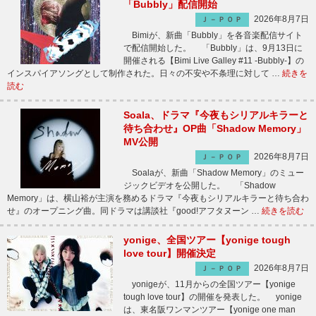
「Bubbly」配信開始
2026年8月7日
Ｊ－ＰＯＰ
Bimiが、新曲「Bubbly」を各音楽配信サイト
で配信開始した。 「Bubbly」は、9月13日に
開催される【Bimi Live Galley #11 -Bubbly-】の
インスパイアソングとして制作された。日々の不安や不条理に対して …
続きを
読む
Soala、ドラマ『今夜もシリアルキラーと
待ち合わせ』OP曲「Shadow Memory」
MV公開
2026年8月7日
Ｊ－ＰＯＰ
Soalaが、新曲「Shadow Memory」のミュー
ジックビデオを公開した。 「Shadow
Memory」は、横山裕が主演を務めるドラマ『今夜もシリアルキラーと待ち合わ
せ』のオープニング曲。同ドラマは講談社『good!アフタヌーン …
続きを読む
yonige、全国ツアー【yonige tough
love tour】開催決定
2026年8月7日
Ｊ－ＰＯＰ
yonigeが、11月からの全国ツアー【yonige
tough love tour】の開催を発表した。 yonige
は、東名阪ワンマンツアー【yonige one man