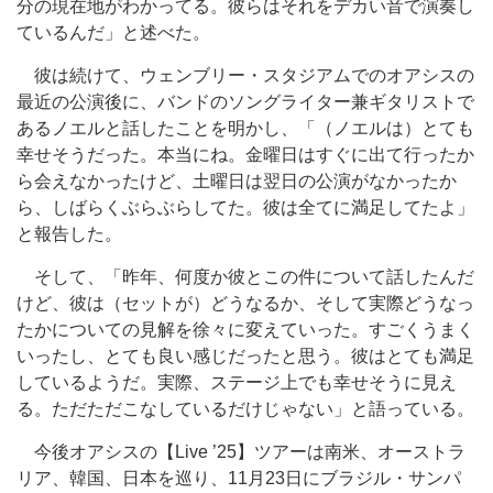
分の現在地がわかってる。彼らはそれをデカい音で演奏し
ているんだ」と述べた。
彼は続けて、ウェンブリー・スタジアムでのオアシスの
最近の公演後に、バンドのソングライター兼ギタリストで
あるノエルと話したことを明かし、「（ノエルは）とても
幸せそうだった。本当にね。金曜日はすぐに出て行ったか
ら会えなかったけど、土曜日は翌日の公演がなかったか
ら、しばらくぶらぶらしてた。彼は全てに満足してたよ」
と報告した。
そして、「昨年、何度か彼とこの件について話したんだ
けど、彼は（セットが）どうなるか、そして実際どうなっ
たかについての見解を徐々に変えていった。すごくうまく
いったし、とても良い感じだったと思う。彼はとても満足
しているようだ。実際、ステージ上でも幸せそうに見え
る。ただただこなしているだけじゃない」と語っている。
今後オアシスの【Live ’25】ツアーは南米、オーストラ
リア、韓国、日本を巡り、11月23日にブラジル・サンパ