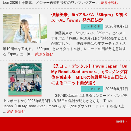
tour 2026】を開幕。メジャー再契約後初のワンマンツアー …
続きを読む
伊藤美来、5thアルバム『39rpm』＆初ベ
ストAL『swirl』発売日決定
2026年8月7日
Ｊ－ＰＯＰ
伊藤美来が、5thアルバム『39rpm』とベスト
アルバム『swirl』を10月7日に同時発売すること
が決定した。 伊藤美来は今年アーティスト活
動10周年を迎える。『39rpm』というタイトルは、レコードの回転数を意味す
る「rpm」に、伊 …
続きを読む
【先ヨミ・デジタル】Travis Japan「On
My Road -Stadium ver.-」がDLソング首
位を独走中 M!LKの佐野勇斗＆吉田仁人
によるユニット曲が追う
2026年8月7日
Ｊ－ＰＯＰ
GfK/NIQ Japanによるダウンロード・ソング売
上レポートから2026年8月3日～8月5日の集計が明らかとなり、Travis
Japan「On My Road -Stadium ver.-」が11,550ダウンロード（DL）を売り上
…
続きを読む
more »