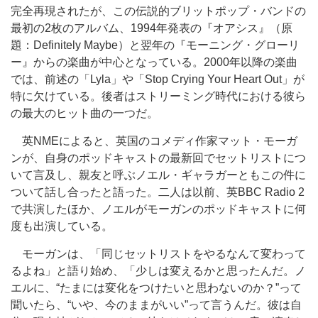
完全再現されたが、この伝説的ブリットポップ・バンドの
最初の2枚のアルバム、1994年発表の『オアシス』（原
題：Definitely Maybe）と翌年の『モーニング・グローリ
ー』からの楽曲が中心となっている。2000年以降の楽曲
では、前述の「Lyla」や「Stop Crying Your Heart Out」が
特に欠けている。後者はストリーミング時代における彼ら
の最大のヒット曲の一つだ。
英NMEによると、英国のコメディ作家マット・モーガ
ンが、自身のポッドキャストの最新回でセットリストにつ
いて言及し、親友と呼ぶノエル・ギャラガーともこの件に
ついて話し合ったと語った。二人は以前、英BBC Radio 2
で共演したほか、ノエルがモーガンのポッドキャストに何
度も出演している。
モーガンは、「同じセットリストをやるなんて変わって
るよね」と語り始め、「少しは変えるかと思ったんだ。ノ
エルに、“たまには変化をつけたいと思わないのか？”って
聞いたら、“いや、今のままがいい”って言うんだ。彼は自