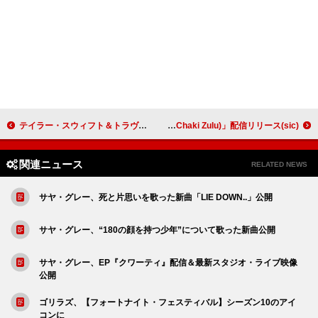
テイラー・スウィフト＆トラヴィス・ケルシーが婚約発表
(sic)boy、新曲「Take Me Home (Prod. Chaki Zulu)」配信リリース
関連ニュース
RELATED NEWS
サヤ・グレー、死と片思いを歌った新曲「LIE DOWN..」公開
サヤ・グレー、“180の顔を持つ少年”について歌った新曲公開
サヤ・グレー、EP『クワーティ』配信＆最新スタジオ・ライブ映像
公開
ゴリラズ、【フォートナイト・フェスティバル】シーズン10のアイ
コンに