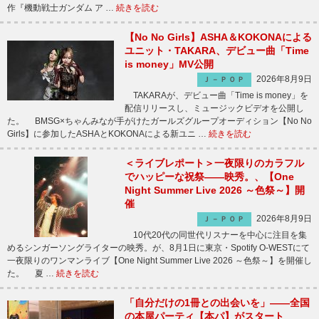
作『機動戦士ガンダム ア …
続きを読む
【No No Girls】ASHA＆KOKONAによる
ユニット・TAKARA、デビュー曲「Time
is money」MV公開
2026年8月9日
Ｊ－ＰＯＰ
TAKARAが、デビュー曲「Time is money」を
配信リリースし、ミュージックビデオを公開し
た。 BMSG×ちゃんみなが手がけたガールズグループオーディション【No No
Girls】に参加したASHAとKOKONAによる新ユニ …
続きを読む
＜ライブレポート＞一夜限りのカラフル
でハッピーな祝祭――映秀。、【One
Night Summer Live 2026 ～色祭～】開
催
2026年8月9日
Ｊ－ＰＯＰ
10代20代の同世代リスナーを中心に注目を集
めるシンガーソングライターの映秀。が、8月1日に東京・Spotify O-WESTにて
一夜限りのワンマンライブ【One Night Summer Live 2026 ～色祭～】を開催し
た。 夏 …
続きを読む
「自分だけの1冊との出会いを」――全国
の本屋パーティ【本パ】がスタート