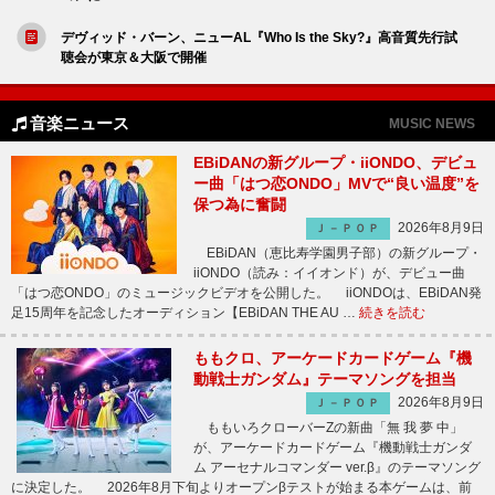
デヴィッド・バーン、ニューAL『Who Is the Sky?』高音質先行試
聴会が東京＆大阪で開催
音楽ニュース
MUSIC NEWS
EBiDANの新グループ・iiONDO、デビュ
ー曲「はつ恋ONDO」MVで“良い温度”を
保つ為に奮闘
2026年8月9日
Ｊ－ＰＯＰ
EBiDAN（恵比寿学園男子部）の新グループ・
iiONDO（読み：イイオンド）が、デビュー曲
「はつ恋ONDO」のミュージックビデオを公開した。 iiONDOは、EBiDAN発
足15周年を記念したオーディション【EBiDAN THE AU …
続きを読む
ももクロ、アーケードカードゲーム『機
動戦士ガンダム』テーマソングを担当
2026年8月9日
Ｊ－ＰＯＰ
ももいろクローバーZの新曲「無 我 夢 中」
が、アーケードカードゲーム『機動戦士ガンダ
ム アーセナルコマンダー ver.β』のテーマソング
に決定した。 2026年8月下旬よりオープンβテストが始まる本ゲームは、前