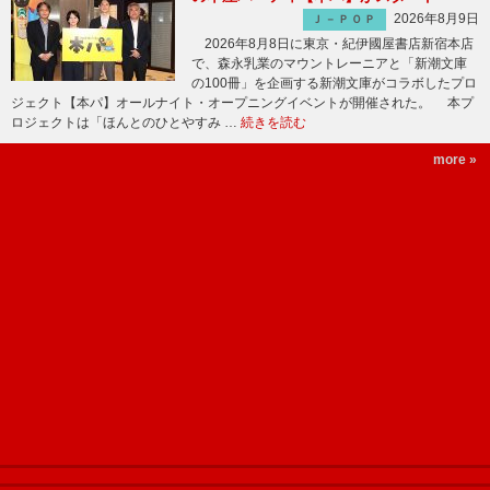
2026年8月9日
Ｊ－ＰＯＰ
2026年8月8日に東京・紀伊國屋書店新宿本店
で、森永乳業のマウントレーニアと「新潮文庫
の100冊」を企画する新潮文庫がコラボしたプロ
ジェクト【本パ】オールナイト・オープニングイベントが開催された。 本プ
ロジェクトは「ほんとのひとやすみ …
続きを読む
more »