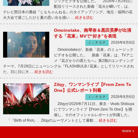
ジックビデオを公開した。 2026年7月29日に
配信リリースされた新曲「花火が瞬いて」は、
テレビ西日本の番組『じもちゃんねる』のタイアップソング。地元・福岡の花
火大会で過ごしたひと夏の思い出を描い …
続きを読む
Omoinotake、南琴奈＆黒田昊夢が出演
する「花束」MVで“好き”を表現
2026年8月6日
Ｊ－ＰＯＰ
Omoinotakeが、新曲「花束」のミュージック
ビデオを公開した。 新曲「花束」は、TVアニ
メ『花ざかりの君たちへ』第2期のエンディング
テーマ。7月29日にニューシングル『FLASHBULB / 花束』としてリリースされ
た、日に日に大 …
続きを読む
Zilqy、ワンマンライブ【From Zero To
One】公式レポート到着
2026年8月6日
Ｊ－ＰＯＰ
Zilqyが2026年7月11日、東京・Veats Shibuya
にてワンマンライブ【From Zero To One】を開
催し、そのオフィシャルレポートが到着した。
「『Birth of Riot』、Zilqyのムーヴメントとして暴動 …
続きを読む
more »