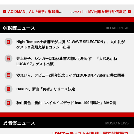
ACIDMAN、AL『光学』収録曲「sonet」“ほんの小さな幸せ”をテーマにしたスペシャルビデオ公開
日向坂46、15thシングル表題曲「お願いバッハ！」MV公開＆先行配信決定
関連ニュース
RELATED NEWS
Night Tempo×土岐麻子が共演『J-WAVE SELECTION』、丸山礼が
ゲスト＆高畑充希もコメント出演
井上苑子、シンガー活動休止前の想いも明かす 『大沢あかね
LUCKY 7』ゲスト出演
汐れいら、デビュー2周年記念ライブはDURDN／yutoriと共に閉幕
Hakubi、新曲「何者」リリース決定
秋山黄色、新曲「ネイルイズデッド feat. 100回嘔吐」MV公開
音楽ニュース
MUSIC NEWS
LDHアーティストが集結、国立競技場で