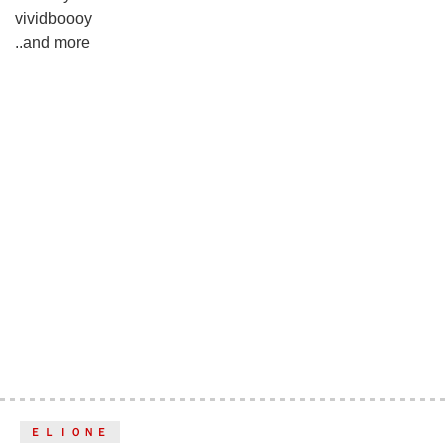
vividboooy
..and more
ＥＬＩＯＮＥ