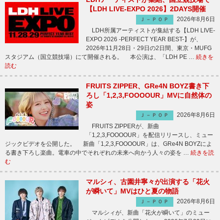
【LDH LIVE-EXPO 2026】2DAYS開催
2026年8月6日
Ｊ－ＰＯＰ
LDH所属アーティストが集結する【LDH LIVE-
EXPO 2026 -PERFECT YEAR BEST-】が、
2026年11月28日・29日の2日間、東京・MUFG
スタジアム（国立競技場）にて開催される。 本公演は、「LDH PE …
続きを
読む
FRUITS ZIPPER、GRe4N BOYZ書き下
ろし「1,2,3,FOOOOUR」MVに自然体の
姿
2026年8月6日
Ｊ－ＰＯＰ
FRUITS ZIPPERが、新曲
「1,2,3,FOOOOUR」を配信リリースし、ミュー
ジックビデオを公開した。 新曲「1,2,3,FOOOOUR」は、GRe4N BOYZによ
る書き下ろし楽曲。電車の中でそれぞれの未来へ向かう人々の姿を …
続きを読
む
マルシィ、古園井寧々が出演する「花火
が瞬いて」MVはひと夏の物語
2026年8月6日
Ｊ－ＰＯＰ
マルシィが、新曲「花火が瞬いて」のミュー