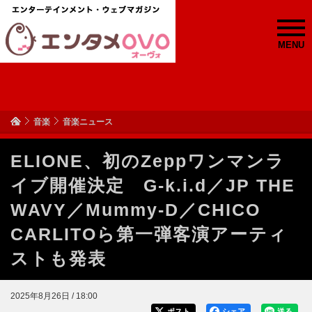
MENU
音楽
音楽ニュース
ELIONE、初のZeppワンマンラ
イブ開催決定 G-k.i.d／JP THE
WAVY／Mummy-D／CHICO
CARLITOら第一弾客演アーティ
ストも発表
2025年8月26日 / 18:00
ポスト
シェア
送る