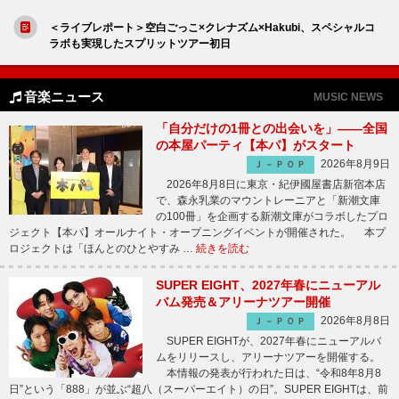
＜ライブレポート＞空白ごっこ×クレナズム×Hakubi、スペシャルコ
ラボも実現したスプリットツアー初日
音楽ニュース
MUSIC NEWS
「自分だけの1冊との出会いを」――全国
の本屋パーティ【本パ】がスタート
2026年8月9日
Ｊ－ＰＯＰ
2026年8月8日に東京・紀伊國屋書店新宿本店
で、森永乳業のマウントレーニアと「新潮文庫
の100冊」を企画する新潮文庫がコラボしたプロ
ジェクト【本パ】オールナイト・オープニングイベントが開催された。 本プ
ロジェクトは「ほんとのひとやすみ …
続きを読む
SUPER EIGHT、2027年春にニューアル
バム発売＆アリーナツアー開催
2026年8月8日
Ｊ－ＰＯＰ
SUPER EIGHTが、2027年春にニューアルバ
ムをリリースし、アリーナツアーを開催する。
本情報の発表が行われた日は、“令和8年8月8
日”という「888」が並ぶ“超八（スーパーエイト）の日”。SUPER EIGHTは、前