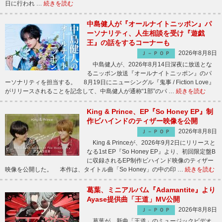
日に行われ …
続きを読む
中島健人が『オールナイトニッポン』パ
ーソナリティ、人生相談を受け『遊戯
王』の話をするコーナーも
2026年8月8日
Ｊ－ＰＯＰ
中島健人が、2026年8月14日深夜に放送とな
るニッポン放送『オールナイトニッポン』のパ
ーソナリティを担当する。 8月19日にニューシングル『鬼事 / Fiction Love』
がリリースされることを記念して、中島健人が通称“1部”のパ …
続きを読む
King & Prince、EP『So Honey EP』制
作ビハインドのティザー映像を公開
2026年8月8日
Ｊ－ＰＯＰ
King & Princeが、2026年9月2日にリリースと
なる1st EP『So Honey EP』より、初回限定盤B
に収録されるEP制作ビハインド映像のティザー
映像を公開した。 本作は、タイトル曲「So Honey」の中の印 …
続きを読む
葛葉、ミニアルバム『Adamantite』より
Ayase提供曲「王道」MV公開
2026年8月8日
Ｊ－ＰＯＰ
葛葉が、新曲「王道」のミュージックビデオ