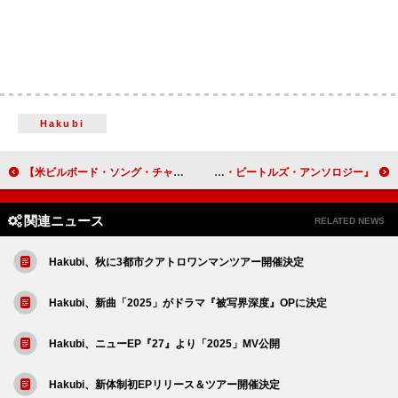
Hakubi
【米ビルボード・ソング・チャート】HUNTR/X「Golden」首位返り咲き、『KPOPガールズ！デーモン・ハンターズ』から4曲がTOP10入り
『ザ・ビートルズ・アンソロジー』紹介映像公開、「リアル・ラブ」新ミックスも一部視聴可能
関連ニュース
RELATED NEWS
Hakubi、秋に3都市クアトロワンマンツアー開催決定
Hakubi、新曲「2025」がドラマ『被写界深度』OPに決定
Hakubi、ニューEP『27』より「2025」MV公開
Hakubi、新体制初EPリリース＆ツアー開催決定