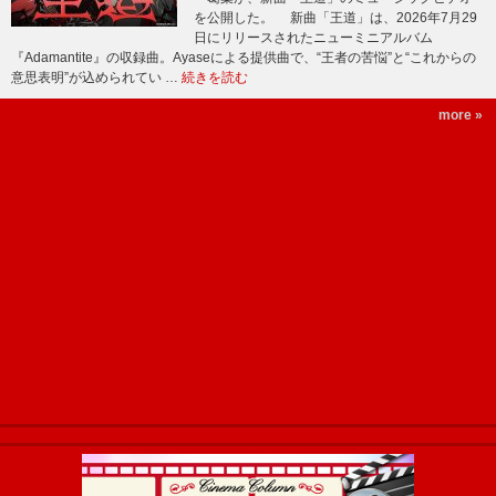
を公開した。 新曲「王道」は、2026年7月29
日にリリースされたニューミニアルバム
『Adamantite』の収録曲。Ayaseによる提供曲で、“王者の苦悩”と“これからの
意思表明”が込められてい …
続きを読む
more »