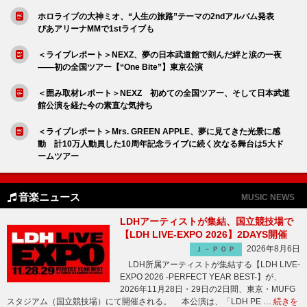
ホロライブの大神ミオ、“人生の旅路”テーマの2ndアルバム発表
ぴあアリーナMMで1stライブも
＜ライブレポート＞NEXZ、夢の日本武道館で刻んだ絆と涙の一夜
――初の全国ツアー【“One Bite”】東京公演
＜囲み取材レポート＞NEXZ 初めての全国ツアー、そして日本武道
館公演を経た今の素直な気持ち
＜ライブレポート＞Mrs. GREEN APPLE、夢に見てきた光景に感
動 計10万人動員した10周年記念ライブに続く次なる舞台は5大ド
ームツアー
音楽ニュース
MUSIC NEWS
LDHアーティストが集結、国立競技場で
【LDH LIVE-EXPO 2026】2DAYS開催
2026年8月6日
Ｊ－ＰＯＰ
LDH所属アーティストが集結する【LDH LIVE-
EXPO 2026 -PERFECT YEAR BEST-】が、
2026年11月28日・29日の2日間、東京・MUFG
スタジアム（国立競技場）にて開催される。 本公演は、「LDH PE …
続きを