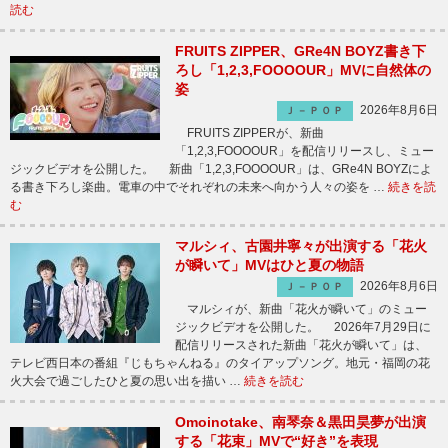
読む
FRUITS ZIPPER、GRe4N BOYZ書き下
ろし「1,2,3,FOOOOUR」MVに自然体の
姿
2026年8月6日
Ｊ－ＰＯＰ
FRUITS ZIPPERが、新曲
「1,2,3,FOOOOUR」を配信リリースし、ミュー
ジックビデオを公開した。 新曲「1,2,3,FOOOOUR」は、GRe4N BOYZによ
る書き下ろし楽曲。電車の中でそれぞれの未来へ向かう人々の姿を …
続きを読
む
マルシィ、古園井寧々が出演する「花火
が瞬いて」MVはひと夏の物語
2026年8月6日
Ｊ－ＰＯＰ
マルシィが、新曲「花火が瞬いて」のミュー
ジックビデオを公開した。 2026年7月29日に
配信リリースされた新曲「花火が瞬いて」は、
テレビ西日本の番組『じもちゃんねる』のタイアップソング。地元・福岡の花
火大会で過ごしたひと夏の思い出を描い …
続きを読む
Omoinotake、南琴奈＆黒田昊夢が出演
する「花束」MVで“好き”を表現