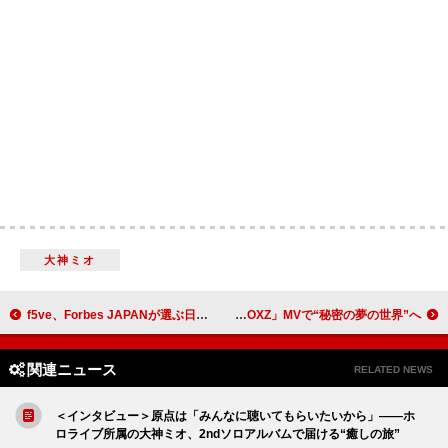
大神ミオ
f5ve、Forbes JAPANが選ぶ日本発「世界を変える30歳未満」にノミネート
IVE、新曲「XOXZ」MVで“秘密の夢の世界”へ
関連ニュース
RELATED NEWS
＜インタビュー＞原点は「みんなに聴いてもらいたいから」――ホ
ロライブ所属の大神ミオ、2ndソロアルバムで届ける“癒しの旅”