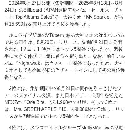
2024年8月27日公開（集計期間：2025年8月18日～8月
24日）のBillboard JAPAN週間アルバム・セールス・チャ
ート“Top Albums Sales”で、大神ミオ『My Sparkle』が当
週15,699枚を売り上げて首位を獲得した。
ホロライブ所属のVTuberである大神ミオの2ndアルバム
である同作は、8月20日にリリース。先週8月21日に公開
された【先ヨミ】時点ではトップ5圏外であったが、週後
半に大きく伸びて一気に首位へ躍り出た。なお、前作アル
バム『Night walk』は当チャート圏外であったため、大神
ミオとしても今回が初の当チャートインにして初の首位獲
得となる。
2位には、集計期間中の8月21日に同作を引っさげたツ
アーのファイナル公演、また日本デビュー1周年を迎えた
NEXZの『One Bite』が11,968枚で登場。そして3位に
は、Mrs. GREEN APPLE『10』が8,886枚で登場し、リリ
ースから7週連続でのトップ5圏内キープとなった。
4位には、メンズアイドルグループMelty×Mellowの活動