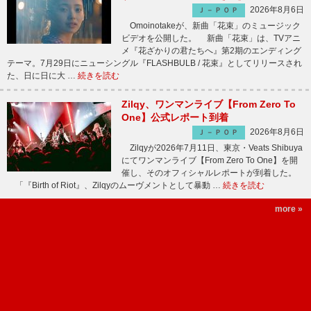
2026年8月6日
Ｊ－ＰＯＰ
Omoinotakeが、新曲「花束」のミュージック
ビデオを公開した。 新曲「花束」は、TVアニ
メ『花ざかりの君たちへ』第2期のエンディング
テーマ。7月29日にニューシングル『FLASHBULB / 花束』としてリリースされ
た、日に日に大 …
続きを読む
Zilqy、ワンマンライブ【From Zero To
One】公式レポート到着
2026年8月6日
Ｊ－ＰＯＰ
Zilqyが2026年7月11日、東京・Veats Shibuya
にてワンマンライブ【From Zero To One】を開
催し、そのオフィシャルレポートが到着した。
「『Birth of Riot』、Zilqyのムーヴメントとして暴動 …
続きを読む
more »