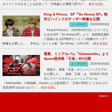
がリリースされることを記念して、中島健人が通称“1部”のパ …
続きを読む
King & Prince、EP『So Honey EP』制
作ビハインドのティザー映像を公開
2026年8月8日
Ｊ－ＰＯＰ
King & Princeが、2026年9月2日にリリースと
なる1st EP『So Honey EP』より、初回限定盤B
に収録されるEP制作ビハインド映像のティザー
映像を公開した。 本作は、タイトル曲「So Honey」の中の印 …
続きを読む
葛葉、ミニアルバム『Adamantite』より
Ayase提供曲「王道」MV公開
2026年8月8日
Ｊ－ＰＯＰ
葛葉が、新曲「王道」のミュージックビデオ
を公開した。 新曲「王道」は、2026年7月29
日にリリースされたニューミニアルバム
『Adamantite』の収録曲。Ayaseによる提供曲で、“王者の苦悩”と“これからの
意思表明”が込められてい …
続きを読む
more »