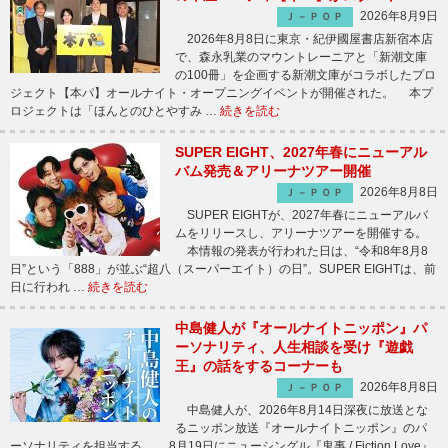
2026年8月9日
Ｊ－ＰＯＰ
2026年8月8日に東京・紀伊國屋書店新宿本店
で、森永乳業のマウントレーニアと「新潮文庫
の100冊」を企画する新潮文庫がコラボしたプロ
ジェクト【本パ】オールナイト・オープニングイベントが開催された。 本プ
ロジェクトは「ほんとのひとやすみ …
続きを読む
SUPER EIGHT、2027年春にニューアル
バム発売＆アリーナツアー開催
2026年8月8日
Ｊ－ＰＯＰ
SUPER EIGHTが、2027年春にニューアルバ
ムをリリースし、アリーナツアーを開催する。
本情報の発表が行われた日は、“令和8年8月8
日”という「888」が並ぶ“超八（スーパーエイト）の日”。SUPER EIGHTは、前
日に行われ …
続きを読む
中島健人が『オールナイトニッポン』パ
ーソナリティ、人生相談を受け『遊戯
王』の話をするコーナーも
2026年8月8日
Ｊ－ＰＯＰ
中島健人が、2026年8月14日深夜に放送とな
るニッポン放送『オールナイトニッポン』のパ
ーソナリティを担当する。 8月19日にニューシングル『鬼事 / Fiction Love』