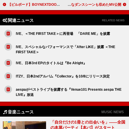
【ビルボード】BOYNEXTDOOR『BOYLIFE』43.1万枚でシングル・セールス首位獲得
BE:FIRSTが「Secret Garden」へ誘う、妖艶なダンスシーンも収めたMV公開
関連ニュース
RELATED NEWS
IVE、＜THE FIRST TAKE＞に再登場 「DARE ME」を披露
IVE、スペシャルなパフォーマンスで「After LIKE」披露 ＜THE
FIRST TAKE＞
IVE、日本3rd EPのタイトルは『Be Alright』
ITZY、日本2ndアルバム『Collector』を10/8にリリース決定
aespaがベストライブを披露する『Venue101 Presents aespa THE
LIVE』放送
音楽ニュース
MUSIC NEWS
「自分だけの1冊との出会いを」――全国
の本屋パーティ【本パ】がスタート