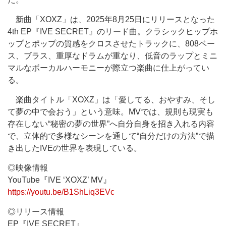
新曲「XOXZ」は、2025年8月25日にリリースとなった
4th EP『IVE SECRET』のリード曲。クラシックヒップホ
ップとポップの質感をクロスさせたトラックに、808ベー
ス、ブラス、重厚なドラムが重なり、低音のラップとミニ
マルなボーカルハーモニーが際立つ楽曲に仕上がってい
る。
楽曲タイトル「XOXZ」は「愛してる、おやすみ、そし
て夢の中で会おう」という意味。MVでは、規則も現実も
存在しない“秘密の夢の世界”へ自分自身を招き入れる内容
で、立体的で多様なシーンを通して“自分だけの方法”で描
き出したIVEの世界を表現している。
◎映像情報
YouTube『IVE ‘XOXZ’ MV』
https://youtu.be/B1ShLiq3EVc
◎リリース情報
EP『IVE SECRET』