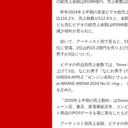
の総売上金額は約288億円、売上枚数は
昨年2024年上半期の音楽ビデオ総売上
比116.2％、売上枚数が112.8％
ども含むビデオの総売上金額は約568億円
減少傾向が見られた。
続いて、アーティスト別で見ると、CDデ
位に登場。2位は約23.2億円を売り上げたM
男子が3位についた。
ビデオの作品別売上枚数では、Snow Man『S
上げて1位、なにわ男子『なにわ男子 LIVE T
GREEN APPLE『ゼンジン未到とヴェルト
at ARIAKE ARENA 2024 No.
を占めた。
『2025年上半期の売上動向』はSound
ェーン店、書店、家電量販店等、コンビ
ト商品のPOSデータを基に算出したもの。
アーティスト別売上金額、
ビデオの作