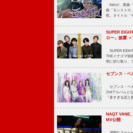
Adoが、新曲
曲「モンストロ」
歌。タイトル「モ
SUPER E
ロー」披露 ＜TH
SUPER EIG
THEイナズマ戦隊
明に切り取り、
セブンス・ベ
セブンス・ベガが
2ndアルバムと
『多すぎる恋と
NAQT VA
MV公開
澤野弘之がトータ