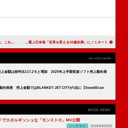
ズで振り返る
f5ve、Forbes JAPANが選ぶ日本発「世界を変える30歳未満」にノミネート
RELATED NEWS
売上金額は前年比117.2％と増加 2025年上半期音楽ソフト売上動向発
表 売上金額ではBLANKEY JET CITYが1位に【SoundScan
MUSIC NEWS
ッドでエネルギッシュな「モンストロ」MV公開
2026年8月8日
Ｊ－ＰＯＰ