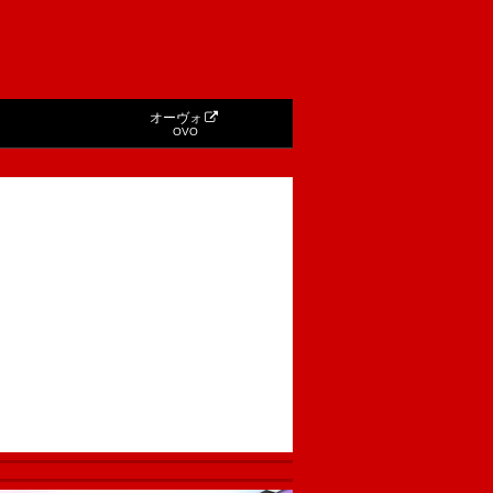
オーヴォ
OVO