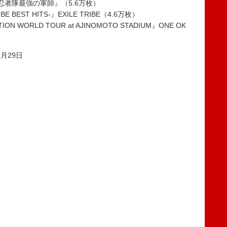
者隊最強の軍師』（5.6万枚）
RIBE BEST HITS-』EXILE TRIBE（4.6万枚）
TION WORLD TOUR at AJINOMOTO STADIUM』ONE OK
6月29日