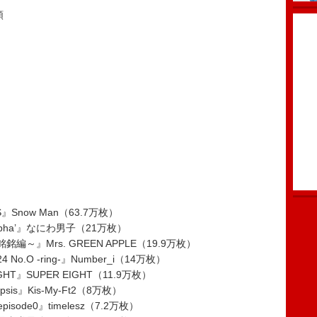
額
AYS』Snow Man（63.7万枚）
+Alpha’』なにわ男子（21万枚）
』Mrs. GREEN APPLE（19.9万枚）
24 No.O -ring-』Number_i（14万枚）
IGHT』SUPER EIGHT（11.9万枚）
nopsis』Kis-My-Ft2（8万枚）
 episode0』timelesz（7.2万枚）