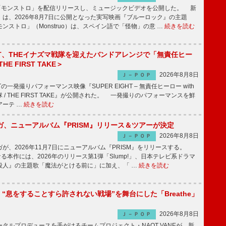
「モンストロ」を配信リリースし、ミュージックビデオを公開した。 新
は、2026年8月7日に公開となった実写映画『ブルーロック』の主題
ンストロ」（Monstruo）は、スペイン語で「怪物」の意 …
続きを読む
IGHT、THEイナズマ戦隊を迎えたバンドアレンジで「無責任ヒー
E FIRST TAKE＞
2026年8月8日
Ｊ－ＰＯＰ
HTの一発撮りパフォーマンス映像『SUPER EIGHT – 無責任ヒーロー with
 / THE FIRST TAKE』が公開された。 一発撮りのパフォーマンスを鮮
アーテ …
続きを読む
ガ、ニューアルバム『PRISM』リリース＆ツアーが決定
2026年8月8日
Ｊ－ＰＯＰ
、2026年11月7日にニューアルバム『PRISM』をリリースする。
なる本作には、2026年のリリース第1弾「Slump!」、日本テレビ系ドラマ
殺人』の主題歌「魔法がとける前に」に加え、「 …
続きを読む
NE、“息をすることすら許されない戦場”を舞台にした「Breathe」
2026年8月8日
Ｊ－ＰＯＰ
ルプロデュースを手がけるチームプロジェクト・NAQT VANEが、新