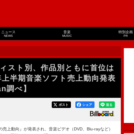
ニュース
音楽
特別企画
NEWS
MUSIC
PR
ィスト別、作品別ともに首位は
25年上半期音楽ソフト売上動向発表
pan調べ】
ポスト
シェア
送る
上半期の売上動向』が発表され、音楽ビデオ（DVD、Blu-rayなど）