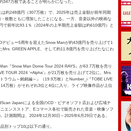
約347万枚であることが明らかになった。
は約248億円（307万枚）で、2025年は売上金額が前年同期
と、金額・枚数ともに増加したことになる。一方、音楽以外の映画な
で前年比93.1％（2024年の上半期売上金額は約610億円）と
ビュー5周年を迎えたSnow Manが約43億円を売り上げて1
rs. GREEN APPLE、そして約11.8億円を売り上げたなにわ
now Man Dome Tour 2024 RAYS』が63.7万枚を売り
OUR 2024 ‘+Alpha’』が21万枚を売り上げて2位に。Mrs.
ラウム～銘銘編～』（19.9万枚）とNumber_i『TOBE LIVE
O -ring-』（14万枚）がそれぞれ3位と4位に入り、ライブ映像作品が上位
Scan Japanによる全国のCD・ビデオソフト店および広域チ
ニエンスストア、Eコマース各社で販売された音楽・映像ソフ
計測期間は、2024年12月30日～2025年6月29日である。
品別トップ10は以下の通り。