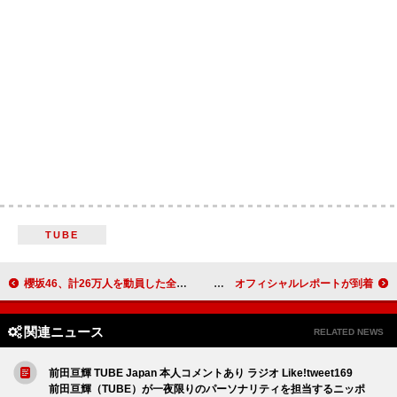
TUBE
櫻坂46、計26万人を動員した全国ツアーのファイナル公演を京セラドーム大阪にて開催「今の櫻坂46の最高地点をぜひ目に焼き付けてください！」
工藤大輝（Da-iCE）、claquepotとのツーマン・ライブツアー追加公演を開催 オフィシャルレポートが到着
関連ニュース
RELATED NEWS
前田亘輝 TUBE Japan 本人コメントあり ラジオ Like!tweet169
前田亘輝（TUBE）が一夜限りのパーソナリティを担当するニッポ