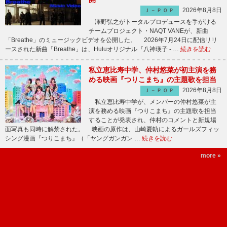
2026年8月8日
Ｊ－ＰＯＰ
澤野弘之がトータルプロデュースを手がける
チームプロジェクト・NAQT VANEが、新曲
「Breathe」のミュージックビデオを公開した。 2026年7月24日に配信リリ
ースされた新曲「Breathe」は、Huluオリジナル『八神瑛子 - …
続きを読む
私立恵比寿中学、仲村悠菜が初主演を務
める映画『つりこまち』の主題歌を担当
2026年8月8日
Ｊ－ＰＯＰ
私立恵比寿中学が、メンバーの仲村悠菜が主
演を務める映画『つりこまち』の主題歌を担当
することが発表され、仲村のコメントと新規場
面写真も同時に解禁された。 映画の原作は、山崎夏軌によるガールズフィッ
シング漫画『つりこまち』（「ヤングガンガン …
続きを読む
more »