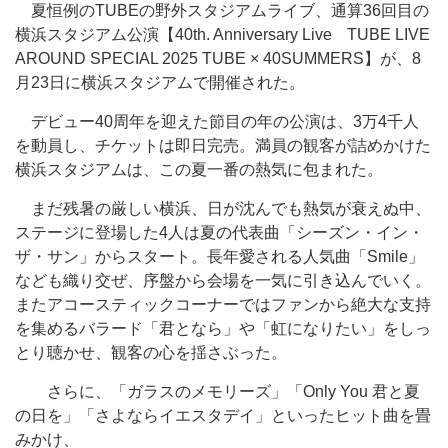
夏恒例のTUBEの野外スタジアムライブ、通算36回目の
横浜スタジアム公演【40th. Anniversary Live TUBE LIVE
AROUND SPECIAL 2025 TUBE × 40SUMMERS】が、8
月23日に横浜スタジアムで開催された。
デビュー40周年を迎えた節目の年の公演は、3万4千人
を動員し、チケットは即日完売。満員の観客が詰めかけた
横浜スタジアムは、この夏一番の熱気に包まれた。
まだ残暑の厳しい横浜、日が沈んでも熱気が衰えぬ中、
ステージに登場した4人は夏の代表曲「シーズン・イン・
ザ・サン」からスタート。長年愛される人気曲「Smile」
なども織り交ぜ、序盤から会場を一気に引き込んでいく。
またアコースティックコーナーではファンから絶大な支持
を集めるバラード「君となら」や「虹になりたい」をしっ
とり聴かせ、観客の心を揺さぶった。
さらに、「ガラスのメモリーズ」「Only You 君と夏
の日を」「さよならイエスタデイ」といったヒット曲を畳
みかけ、