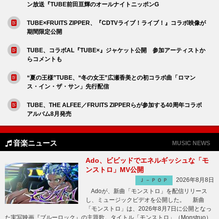
ン放送『TUBE前田亘輝のオールナイトニッポンG
TUBE×FRUITS ZIPPER、『CDTVライブ！ライブ！』コラボ映像が
期間限定公開
TUBE、コラボAL『TUBE×』ジャケット公開 参加アーティストか
らコメントも
“夏の王様”TUBE、“冬の女王”広瀬香美との初コラボ曲「ロマン
ス・イン・ザ・サン」先行配信
TUBE、THE ALFEE／FRUITS ZIPPERらが参加する40周年コラボ
アルバム8月発売
音楽ニュース
MUSIC NEWS
Ado、ビビッドでエネルギッシュな「モ
ンストロ」MV公開
2026年8月8日
Ｊ－ＰＯＰ
Adoが、新曲「モンストロ」を配信リリース
し、ミュージックビデオを公開した。 新曲
「モンストロ」は、2026年8月7日に公開となっ
た実写映画『ブルーロック』の主題歌。タイトル「モンストロ」（Monstruo）