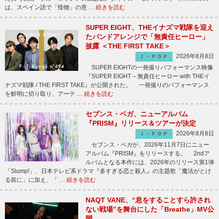
は、スペイン語で「怪物」の意 …
続きを読む
SUPER EIGHT、THEイナズマ戦隊を迎え
たバンドアレンジで「無責任ヒーロー」
披露 ＜THE FIRST TAKE＞
2026年8月8日
Ｊ－ＰＯＰ
SUPER EIGHTの一発撮りパフォーマンス映像
『SUPER EIGHT – 無責任ヒーロー with THEイ
ナズマ戦隊 / THE FIRST TAKE』が公開された。 一発撮りのパフォーマンス
を鮮明に切り取り、アーテ …
続きを読む
セブンス・ベガ、ニューアルバム
『PRISM』リリース＆ツアーが決定
2026年8月8日
Ｊ－ＰＯＰ
セブンス・ベガが、2026年11月7日にニュー
アルバム『PRISM』をリリースする。 2ndア
ルバムとなる本作には、2026年のリリース第1弾
「Slump!」、日本テレビ系ドラマ『多すぎる恋と殺人』の主題歌「魔法がとけ
る前に」に加え、「 …
続きを読む
NAQT VANE、“息をすることすら許され
ない戦場”を舞台にした「Breathe」MV公
開