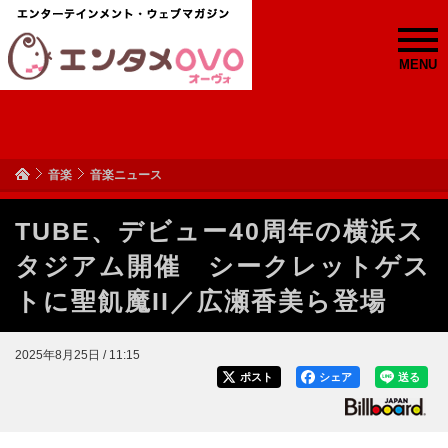
MENU
音楽
音楽ニュース
TUBE、デビュー40周年の横浜ス
タジアム開催 シークレットゲス
トに聖飢魔II／広瀬香美ら登場
2025年8月25日 / 11:15
ポスト
シェア
送る