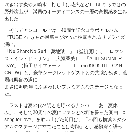
吹き出す炎や大噴水、打ち上げ花火などTUBEならではの
野外演出が、満員のオーディエンスの一層の高揚感を生み
出した。
そしてアンコールでは、40周年記念コラボアルバム
『TUBE ×』からの最新曲が次々に披露されるサプライズ
演出。
「No Shark No Surf—夏地獄—」（聖飢魔II）、「ロマン
ス・イン・ザ・サン」（広瀬香美）、「AHH SUMMER
DAY」（梅田サイファー × LITTLE from KICK THE CAN
CREW）と、豪華シークレットゲストとの共演が続き、会
場は興奮の渦に。
まさに40周年にふさわしいプレミアムなステージとなっ
た。
ラストは夏の代名詞とも呼べるナンバー「あー夏休
み」、そして20周年の夏にファンとの絆を誓った楽曲「a
song for love」を歌い上げた前田は、「36回も横浜スタジ
アムのステージに立てたことは奇跡」と、感慨深く語っ