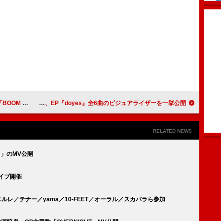
ーマンス映像を公開
Hedigan's、EP『doyes』全6曲のビジュアライザーを一挙公開
RELATED NEWS
ト」のMV公開
ライブ開催
ルレ／テナー／yama／10-FEET／オーラル／スカパラら参加