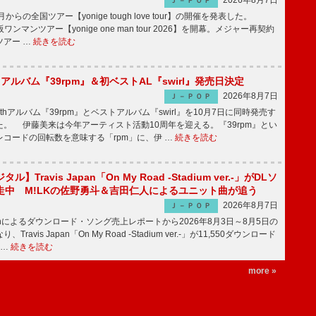
2026年8月7日
Ｊ－ＰＯＰ
月からの全国ツアー【yonige tough love tour】の開催を発表した。
阪ワンマンツアー【yonige one man tour 2026】を開幕。メジャー再契約
ツアー …
続きを読む
hアルバム『39rpm』＆初ベストAL『swirl』発売日決定
2026年8月7日
Ｊ－ＰＯＰ
hアルバム『39rpm』とベストアルバム『swirl』を10月7日に同時発売す
。 伊藤美来は今年アーティスト活動10周年を迎える。『39rpm』とい
コードの回転数を意味する「rpm」に、伊 …
続きを読む
】Travis Japan「On My Road -Stadium ver.-」がDLソ
走中 M!LKの佐野勇斗＆吉田仁人によるユニット曲が追う
2026年8月7日
Ｊ－ＰＯＰ
apanによるダウンロード・ソング売上レポートから2026年8月3日～8月5日の
ravis Japan「On My Road -Stadium ver.-」が11,550ダウンロード
 …
続きを読む
more »