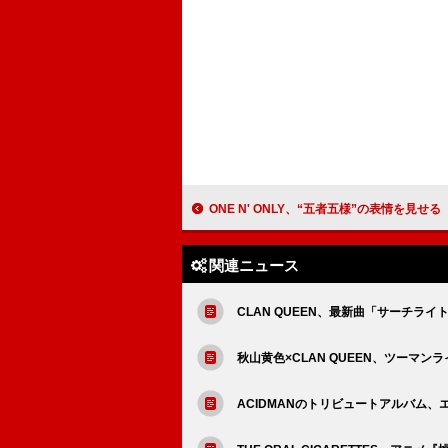
ONE N' ONLY、“五者五様”の表情を見せる「BOOM BASH」ダンスパフォ
関連ニュース
CLAN QUEEN、最新曲「サーチライ
秋山黄色×CLAN QUEEN、ツーマン
ACIDMANのトリビュートアルバム、エ