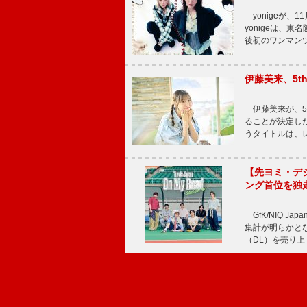
yonigeが、11
yonigeは、東名
後初のワンマン
伊藤美来、5t
伊藤美来が、5t
ることが決定した
うタイトルは、レ
【先ヨミ・デジタル
ング首位を独
GfK/NIQ J
集計が明らかとなり、T
（DL）を売り上