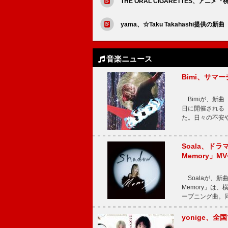
THE ORAL CIGARETTES、アニ
yama、☆Taku Takahashi提
音楽ニュース
Bimi、サマ
Bimiが、新曲「
日に開催される【Bi
た。日々の不安
Soala、ド
Memory」M
Soalaが、新曲
Memory」は
ープニング曲。同
yonige、全国