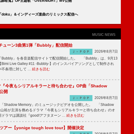
メ『桃源暗鬼』OP主題歌「OVERNIGHT」MV公開
供の新曲「doku」＆インディーズ楽曲のリミックス配信へ
MUSIC NEWS
ーチューン3曲第1弾「Bubbly」配信開始
2026年8月7日
Ｊ－ＰＯＰ
Bubbly」を各音楽配信サイトで配信開始した。 「Bubbly」は、9月13
mi Live Galley #11 -Bubbly-】のインスパイアソングとして制作され
や不条理に対して …
続きを読む
ラマ『今夜もシリアルキラーと待ち合わせ』OP曲「Shadow
V公開
2026年8月7日
Ｊ－ＰＯＰ
「Shadow Memory」のミュージックビデオを公開した。 「Shadow
、横山裕が主演を務めるドラマ『今夜もシリアルキラーと待ち合わせ』のオ
ドラマは講談社『good!アフタヌーン …
続きを読む
ツアー【yonige tough love tour】開催決定