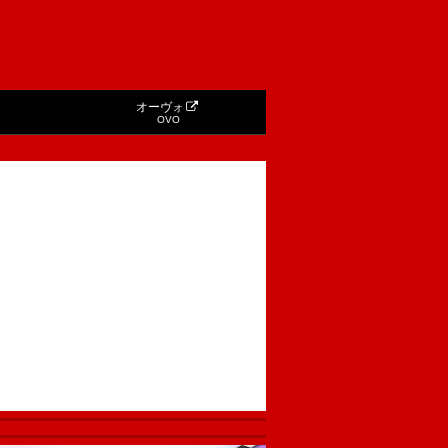
オーヴォ
OVO