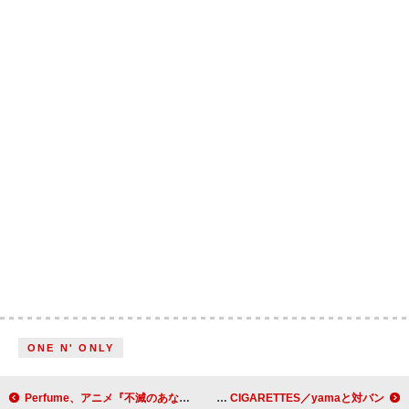
ONE N' ONLY
Perfume、アニメ『不滅のあなたへ Season3』主題歌を担当
CLAN QUEEN、THE ORAL CIGARETTES／yamaと対バン