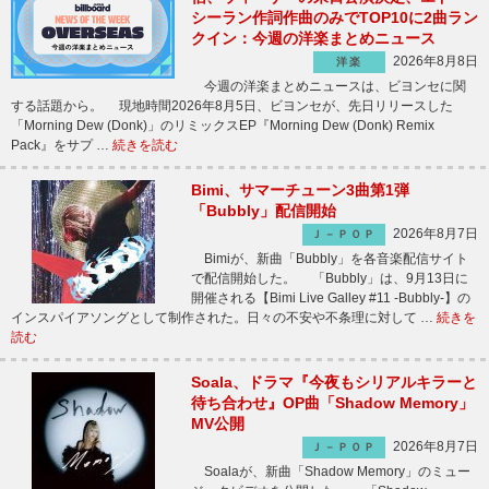
シーラン作詞作曲のみでTOP10に2曲ラン
クイン：今週の洋楽まとめニュース
2026年8月8日
洋楽
今週の洋楽まとめニュースは、ビヨンセに関
する話題から。 現地時間2026年8月5日、ビヨンセが、先日リリースした
「Morning Dew (Donk)」のリミックスEP『Morning Dew (Donk) Remix
Pack』をサプ …
続きを読む
Bimi、サマーチューン3曲第1弾
「Bubbly」配信開始
2026年8月7日
Ｊ－ＰＯＰ
Bimiが、新曲「Bubbly」を各音楽配信サイト
で配信開始した。 「Bubbly」は、9月13日に
開催される【Bimi Live Galley #11 -Bubbly-】の
インスパイアソングとして制作された。日々の不安や不条理に対して …
続きを
読む
Soala、ドラマ『今夜もシリアルキラーと
待ち合わせ』OP曲「Shadow Memory」
MV公開
2026年8月7日
Ｊ－ＰＯＰ
Soalaが、新曲「Shadow Memory」のミュー