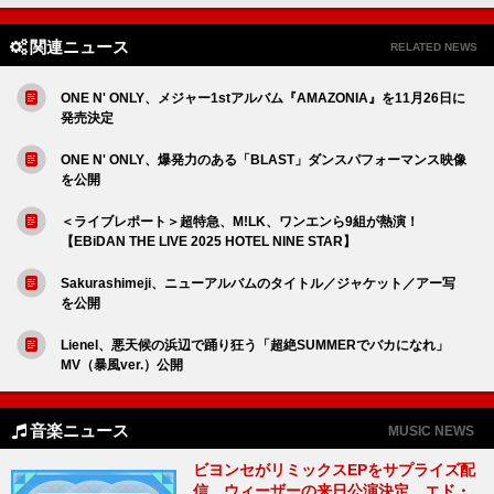
関連ニュース
RELATED NEWS
ONE N' ONLY、メジャー1stアルバム『AMAZONIA』を11月26日に
発売決定
ONE N' ONLY、爆発力のある「BLAST」ダンスパフォーマンス映像
を公開
＜ライブレポート＞超特急、M!LK、ワンエンら9組が熱演！
【EBiDAN THE LIVE 2025 HOTEL NINE STAR】
Sakurashimeji、ニューアルバムのタイトル／ジャケット／アー写
を公開
Lienel、悪天候の浜辺で踊り狂う「超絶SUMMERでバカになれ」
MV（暴風ver.）公開
音楽ニュース
MUSIC NEWS
ビヨンセがリミックスEPをサプライズ配
信、ウィーザーの来日公演決定、エド・