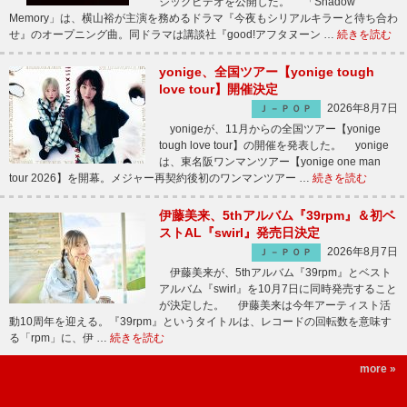
ジックビデオを公開した。 「Shadow
Memory」は、横山裕が主演を務めるドラマ『今夜もシリアルキラーと待ち合わ
せ』のオープニング曲。同ドラマは講談社『good!アフタヌーン …
続きを読む
yonige、全国ツアー【yonige tough
love tour】開催決定
2026年8月7日
Ｊ－ＰＯＰ
yonigeが、11月からの全国ツアー【yonige
tough love tour】の開催を発表した。 yonige
は、東名阪ワンマンツアー【yonige one man
tour 2026】を開幕。メジャー再契約後初のワンマンツアー …
続きを読む
伊藤美来、5thアルバム『39rpm』＆初ベ
ストAL『swirl』発売日決定
2026年8月7日
Ｊ－ＰＯＰ
伊藤美来が、5thアルバム『39rpm』とベスト
アルバム『swirl』を10月7日に同時発売すること
が決定した。 伊藤美来は今年アーティスト活
動10周年を迎える。『39rpm』というタイトルは、レコードの回転数を意味す
る「rpm」に、伊 …
続きを読む
more »