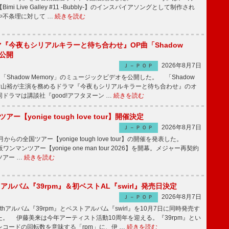
mi Live Galley #11 -Bubbly-】のインスパイアソングとして制作され
や不条理に対して …
続きを読む
ラマ『今夜もシリアルキラーと待ち合わせ』OP曲「Shadow
V公開
2026年8月7日
Ｊ－ＰＯＰ
「Shadow Memory」のミュージックビデオを公開した。 「Shadow
、横山裕が主演を務めるドラマ『今夜もシリアルキラーと待ち合わせ』のオ
ドラマは講談社『good!アフタヌーン …
続きを読む
ツアー【yonige tough love tour】開催決定
2026年8月7日
Ｊ－ＰＯＰ
月からの全国ツアー【yonige tough love tour】の開催を発表した。
阪ワンマンツアー【yonige one man tour 2026】を開幕。メジャー再契約
ツアー …
続きを読む
hアルバム『39rpm』＆初ベストAL『swirl』発売日決定
2026年8月7日
Ｊ－ＰＯＰ
hアルバム『39rpm』とベストアルバム『swirl』を10月7日に同時発売す
。 伊藤美来は今年アーティスト活動10周年を迎える。『39rpm』とい
コードの回転数を意味する「rpm」に、伊 …
続きを読む