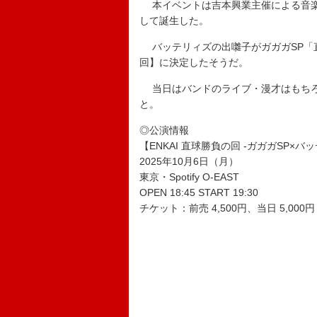
本イベントは吉本興業主催による音楽と
して誕生した。
バッテリィズの出囃子がガガガSP「
回】に決定したそうだ。
当日はバンドのライブ・漫才はもちろ
と。
◎公演情報
【ENKAI 直球勝負の回 -ガガガSP×バ
2025年10月6日（月）
東京・Spotify O-EAST
OPEN 18:45 START 19:30
チケット：前売 4,500円、当日 5,000円