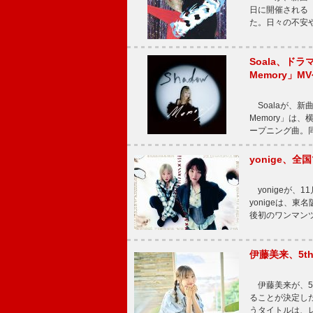
日に開催される【Bi
た。日々の不安
Soala、ド
Memory」M
Soalaが、新曲
Memory」は
ープニング曲。同
yonige、全国
yonigeが、11
yonigeは、東名
後初のワンマン
伊藤美来、5t
伊藤美来が、5t
ることが決定した
うタイトルは、レ