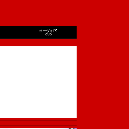
オーヴォ
OVO