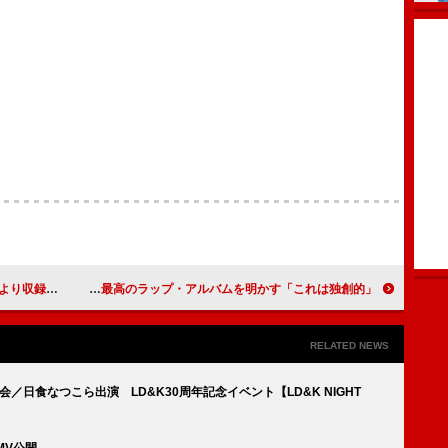
ート＆MV公開決定
エド・シーラン、バリー・コーガンと最高のラップ・アルバムを明かす「これは独創的」
RELATED NEWS
／日食なつこら出演 LD&K30周年記念イベント【LD&K NIGHT
MV公開