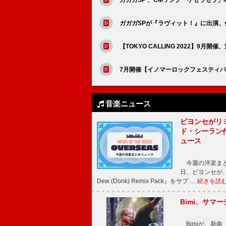
ガガガSPが『ラヴィット！』に出演
【TOKYO CALLING 2022】9月
7月開催【イノマーロックフェスティバ
音楽ニュース
ビヨンセがリ
ド・シーラン
ュース
今週の洋楽まと
日、ビヨンセが、先
Dew (Donk) Remix Pack』をサプ …
続きを読
Bimi、サマ
Bimiが、新曲「