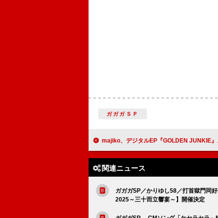
ガガガＳＰ
majiko、デジタルEP『GOLDEN JUNKIE』より収録曲「なんで?」配信スタ
関連ニュース
ガガガSP／かりゆし58／打首獄門同好会
2025～三十而立響宴～】開催決定
ガガガSP 、CMソング「ケセラセラ」