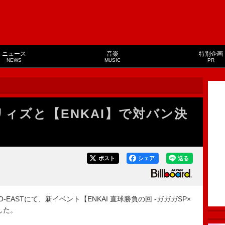
ニュース
音楽
特別企画
NEWS
MUSIC
PR
ィズと【ENKAI】で対バン決
ポスト
シェア
送る
O-EASTにて、新イベント【ENKAI 直球勝負の回 -ガガガSP×
した。