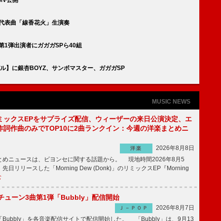
、代表曲「線香花火」生演奏
開催、第1弾出演者にガガガSPら40組
ル】に銀杏BOYZ、サンボマスター、ガガガSP
MUSIC NEWS
ミックスEPをサプライズ配信、ウィーザーの来日公演決定、エ
作詞作曲のみでTOP10に2曲ランクイン：今週の洋楽まとめニ
2026年8月8日
洋楽
めニュースは、ビヨンセに関する話題から。 現地時間2026年8月5
日リリースした「Morning Dew (Donk)」のリミックスEP『Morning
む
ーチューン3曲第1弾「Bubbly」配信開始
2026年8月7日
Ｊ－ＰＯＰ
Bubbly」を各音楽配信サイトで配信開始した。 「Bubbly」は、9月13