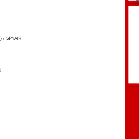
)」SPYAIR
0