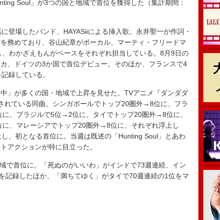
ting Soul」が3つの国と地域で首位を獲得した（集計期間：
登場したバンド、HAYASiiによる挿入歌。永井聖一が作詞・
スを務めており、谷山紀章がボーカル、マーティ・フリードマ
ラムス、わかざえもんがベースをそれぞれ担当している。8月9日の
カ、ドイツの3か国で首位デビュー。そのほか、フランスで4
を記録している。
中」が多くの国・地域で上昇を見せた。TVアニメ『ダンダダ
されている同曲。シンガポールでトップ20圏外→8位に、フラ
位に、ブラジルで5位→2位に、タイでトップ20圏外→8位に、
位に、マレーシアでトップ20圏外→8位に、それぞれ浮上し
、初となる首位に。当週は既述の「Hunting Soul」とあわ
ートアクションが特に目立った。
域で首位に。「死ぬのがいいわ」がインドで73週連続、イン
位を記録したほか、「満ちてゆく」がタイで70週連続の1位をマ