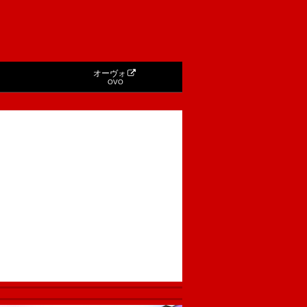
オーヴォ
OVO