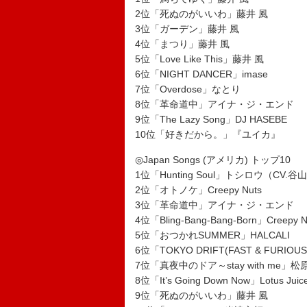
2位「死ぬのがいいわ」藤井 風
3位「ガーデン」藤井 風
4位「まつり」藤井 風
5位「Love Like This」藤井 風
6位「NIGHT DANCER」imase
7位「Overdose」なとり
8位「革命道中」アイナ・ジ・エンド
9位「The Lazy Song」DJ HASEBE
10位「好きだから。」『ユイカ』
◎Japan Songs (アメリカ) トップ10
1位「Hunting Soul」トシロウ（CV.
2位「オトノケ」Creepy Nuts
3位「革命道中」アイナ・ジ・エンド
4位「Bling-Bang-Bang-Born」Creepy N
5位「おつかれSUMMER」HALCALI
6位「TOKYO DRIFT(FAST & FURIOUS
7位「真夜中のドア～stay with me」
8位「It’s Going Down Now」Lotus Ju
9位「死ぬのがいいわ」藤井 風