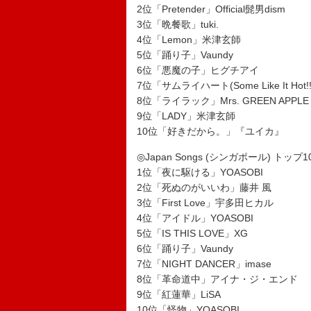
2位「Pretender」Official髭男dism
3位「晩餐歌」tuki.
4位「Lemon」米津玄師
5位「踊り子」Vaundy
6位「悪魔の子」ヒグチアイ
7位「サムライハート(Some Like It Hot!!
8位「ライラック」Mrs. GREEN APPLE
9位「LADY」米津玄師
10位「好きだから。」『ユイカ』
◎Japan Songs (シンガポール) トップ1
1位「夜に駆ける」YOASOBI
2位「死ぬのがいいわ」藤井 風
3位「First Love」宇多田ヒカル
4位「アイドル」YOASOBI
5位「IS THIS LOVE」XG
6位「踊り子」Vaundy
7位「NIGHT DANCER」imase
8位「革命道中」アイナ・ジ・エンド
9位「紅蓮華」LiSA
10位「怪物」YOASOBI