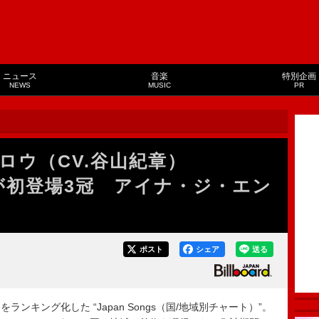
ニュース
音楽
特別企画
NEWS
MUSIC
PR
ロウ（CV.谷山紀章）
ul」が初登場3冠 アイナ・ジ・エン
ポスト
シェア
送る
キング化した “Japan Songs（国/地域別チャート）”。