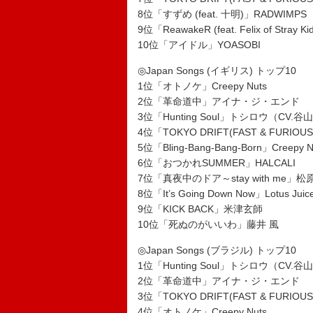
8位「すずめ (feat. 十明)」RADWIMPS
9位「ReawakeR (feat. Felix of Stray K
10位「アイドル」YOASOBI
◎Japan Songs (イギリス) トップ10
1位「オトノケ」Creepy Nuts
2位「革命道中」アイナ・ジ・エンド
3位「Hunting Soul」トシロウ（CV.
4位「TOKYO DRIFT(FAST & FURIOUS
5位「Bling-Bang-Bang-Born」Creepy N
6位「おつかれSUMMER」HALCALI
7位「真夜中のドア～stay with me」
8位「It’s Going Down Now」Lotus Ju
9位「KICK BACK」米津玄師
10位「死ぬのがいいわ」藤井 風
◎Japan Songs (ブラジル) トップ10
1位「Hunting Soul」トシロウ（CV.
2位「革命道中」アイナ・ジ・エンド
3位「TOKYO DRIFT(FAST & FURIOUS
4位「オトノケ」Creepy Nuts