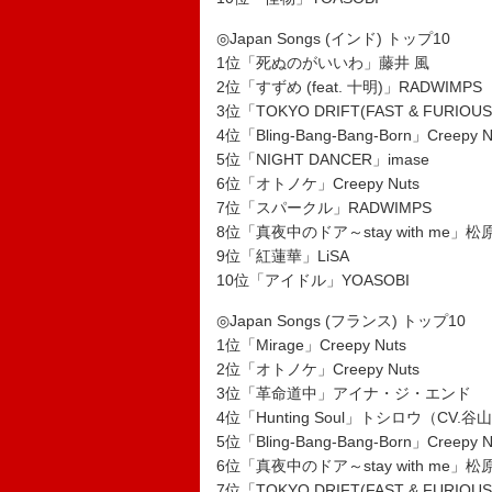
◎Japan Songs (インド) トップ10
1位「死ぬのがいいわ」藤井 風
2位「すずめ (feat. 十明)」RADWIMPS
3位「TOKYO DRIFT(FAST & FURIOUS
4位「Bling-Bang-Bang-Born」Creepy N
5位「NIGHT DANCER」imase
6位「オトノケ」Creepy Nuts
7位「スパークル」RADWIMPS
8位「真夜中のドア～stay with me」
9位「紅蓮華」LiSA
10位「アイドル」YOASOBI
◎Japan Songs (フランス) トップ10
1位「Mirage」Creepy Nuts
2位「オトノケ」Creepy Nuts
3位「革命道中」アイナ・ジ・エンド
4位「Hunting Soul」トシロウ（CV.
5位「Bling-Bang-Bang-Born」Creepy N
6位「真夜中のドア～stay with me」
7位「TOKYO DRIFT(FAST & FURIOUS