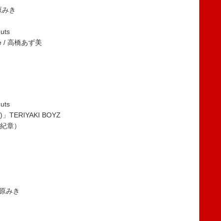
松原みき
uts
ice / 高橋あず美
uts
)」TERIYAKI BOYZ
谷山紀章）
松原みき