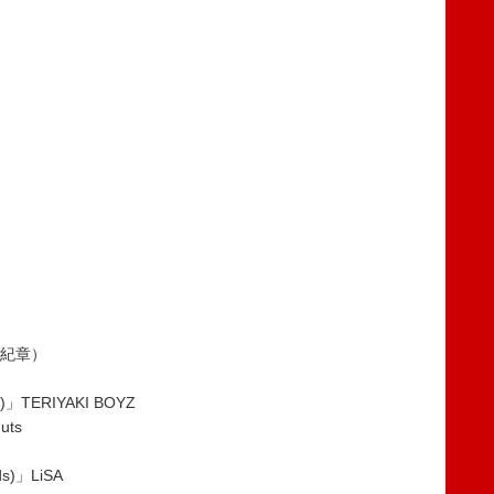
谷山紀章）
)」TERIYAKI BOYZ
uts
ids)」LiSA