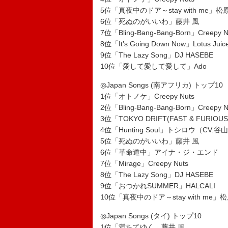
5位「真夜中のドア～stay with me」
6位「死ぬのがいいわ」藤井 風
7位「Bling-Bang-Bang-Born」Creepy N
8位「It’s Going Down Now」Lotus Ju
9位「The Lazy Song」DJ HASEBE
10位「愛して愛して愛して」Ado
◎Japan Songs (南アフリカ) トップ10
1位「オトノケ」Creepy Nuts
2位「Bling-Bang-Bang-Born」Creepy N
3位「TOKYO DRIFT(FAST & FURIOUS
4位「Hunting Soul」トシロウ（CV.
5位「死ぬのがいいわ」藤井 風
6位「革命道中」アイナ・ジ・エンド
7位「Mirage」Creepy Nuts
8位「The Lazy Song」DJ HASEBE
9位「おつかれSUMMER」HALCALI
10位「真夜中のドア～stay with me」
◎Japan Songs (タイ) トップ10
1位「満ちてゆく」藤井 風