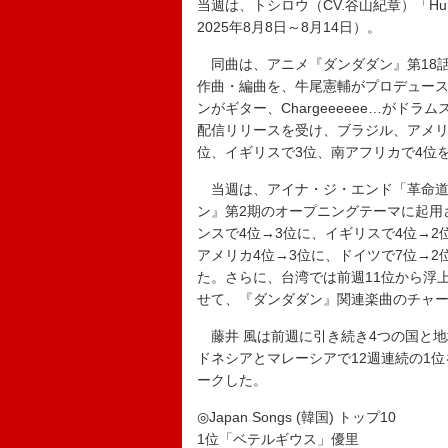
当週は、トシロウ（CV.谷山紀章）「Hun
2025年8月8日～8月14日）。
同曲は、アニメ『ダンダダン』第18話に
作曲・編曲を、牛尾憲輔がプロデュー
ンがギター、Chargeeeeee…がド
配信リリースを受け、ブラジル、アメリ
位、イギリスで3位、南アフリカで4位
当週は、アイナ・ジ・エンド「革命道
ン』第2期のオープニングテーマに起用
ンスで4位→3位に、イギリスで4位→2
アメリカ4位→3位に、ドイツで7位→2
た。さらに、台湾では前週11位から浮上し
せて、『ダンダダン』関連楽曲のチャ
藤井 風は前週に引き続き4つの国と地
ドネシアとマレーシアで12週連続の1
ークした。
◎Japan Songs (韓国) トップ10
1位「ベテルギウス」優里