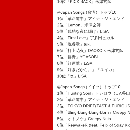
10位「KICK BACK」米津玄師
◎Japan Songs (台湾）トップ10
1位「革命道中」アイナ・ジ・エンド
2位「Lemon」米津玄師
3位「残酷な夜に輝け」LiSA
4位「First Love」宇多田ヒカル
5位「晩餐歌」tuki.
6位「打上花火」DAOKO × 米津玄師
7位「群青」YOASOBI
8位「紅蓮華」LiSA
9位「好きだから。」『ユイカ』
10位「炎」LiSA
◎Japan Songs (ドイツ）トップ10
1位「Hunting Soul」トシロウ（CV.
2位「革命道中」アイナ・ジ・エンド
3位「TOKYO DRIFT(FAST & FURIOUS
4位「Bling-Bang-Bang-Born」Creepy N
5位「オトノケ」Creepy Nuts
6位「ReawakeR (feat. Felix of Stray K