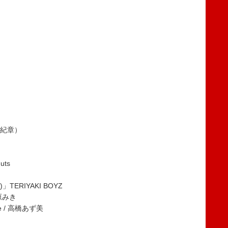
谷山紀章）
uts
)」TERIYAKI BOYZ
松原みき
ice / 高橋あず美