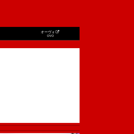
オーヴォ
OVO