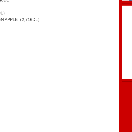
48DL）
DL）
EEN APPLE（2,716DL）