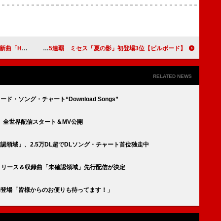
y son.」配信
【ビルボード】HANA「Blue Jeans」ストリーミング・ソング5連覇 ミセス「夏の影」初登場3位
RELATED NEWS
ンロード・ソング・チャート“Download Songs”
域」全世界配信スタート＆MV公開
確認領域」、2.5万DL超でDLソング・チャート首位独走中
II』リリース＆収録曲「未確認領域」先行配信が決定
に初登場「皆様からのお便りも待ってます！」