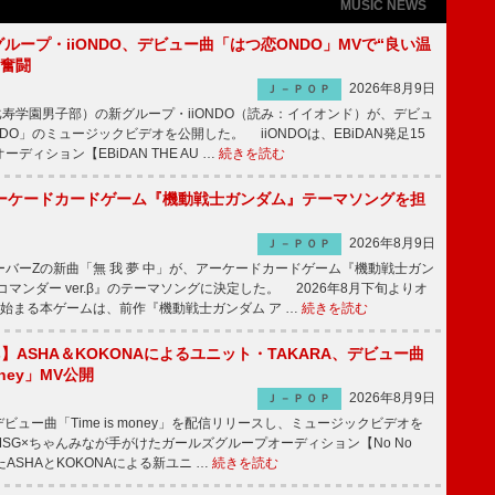
MUSIC NEWS
新グループ・iiONDO、デビュー曲「はつ恋ONDO」MVで“良い温
に奮闘
2026年8月9日
Ｊ－ＰＯＰ
比寿学園男子部）の新グループ・iiONDO（読み：イイオンド）が、デビュ
DO」のミュージックビデオを公開した。 iiONDOは、EBiDAN発足15
ディション【EBiDAN THE AU …
続きを読む
ーケードカードゲーム『機動戦士ガンダム』テーマソングを担
2026年8月9日
Ｊ－ＰＯＰ
バーZの新曲「無 我 夢 中」が、アーケードカードゲーム『機動戦士ガン
コマンダー ver.β』のテーマソングに決定した。 2026年8月下旬よりオ
始まる本ゲームは、前作『機動戦士ガンダム ア …
続きを読む
irls】ASHA＆KOKONAによるユニット・TAKARA、デビュー曲
money」MV公開
2026年8月9日
Ｊ－ＰＯＰ
ビュー曲「Time is money」を配信リリースし、ミュージックビデオを
SG×ちゃんみなが手がけたガールズグループオーディション【No No
したASHAとKOKONAによる新ユニ …
続きを読む