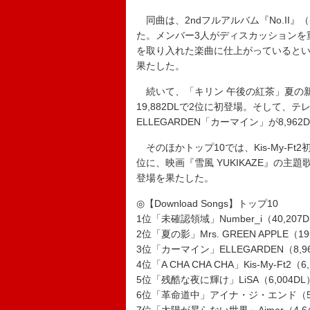
同曲は、2ndフルアルバム『No.II
た。メンバー3人がディスカッションを
を取り入れた楽曲に仕上がっているとい
果たした。
続いて、「キリン 午後の紅茶」夏の新CM
19,882DLで2位に初登場。そして、
ELLEGARDEN「カーマイン」が8,96
そのほかトップ10では、Kis-My-Ft2初
位に、映画『雪風 YUKIKAZE』の主題
登場を果たした。
◎【Download Songs】トップ10
1位「未確認領域」Number_i（40,207
2位「夏の影」Mrs. GREEN APPLE（19
3位「カーマイン」ELLEGARDEN（8,9
4位「A CHA CHA CHA」Kis-My-Ft2（6
5位「残酷な夜に輝け」LiSA（6,004DL
6位「革命道中」アイナ・ジ・エンド（5,