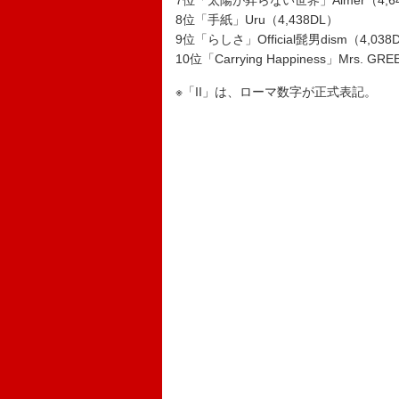
7位「太陽が昇らない世界」Aimer（4,6
8位「手紙」Uru（4,438DL）
9位「らしさ」Official髭男dism（4,038
10位「Carrying Happiness」Mrs. GR
※「II」は、ローマ数字が正式表記。