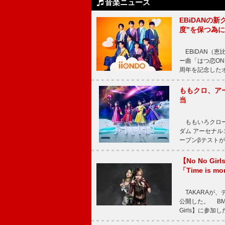
音楽ニュース
EBiDANの
度”を保つ為
EBiDAN（恵
ー曲「はつ恋ON
周年を記念したオー
ももクロ、ア
当
ももいろクロー
ダム アーセナル
ープンβテストが
【No No G
「Time is 
TAKARAが、デ
公開した。 BM
Girls】に参加