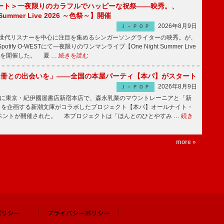
ート＞一夜限りのカラフルでハッピーな祝祭――映秀。、
 Summer Live 2026 ～色祭～】開催
2026年8月9日
Ｊ－ＰＯＰ
同世代リスナーを中心に注目を集めるシンガーソングライターの映秀。が、
otify O-WESTにて一夜限りのワンマンライブ【One Night Summer Live
～】を開催した。 夏 …
続きを読む
1冊との出会いを」――全国の本屋パーティ【本パ】がスタート
2026年8月9日
Ｊ－ＰＯＰ
8日に東京・紀伊國屋書店新宿本店で、森永乳業のマウントレーニアと「新
冊」を企画する新潮文庫がコラボしたプロジェクト【本パ】オールナイト・
ベントが開催された。 本プロジェクトは「ほんとのひとやすみ …
続き
more »