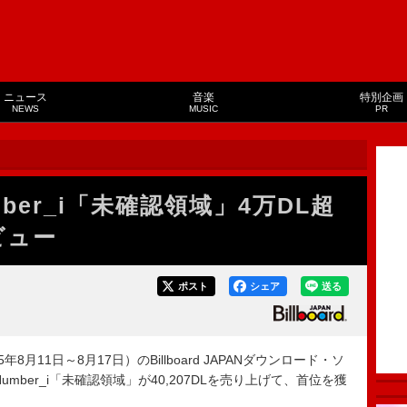
ニュース
音楽
特別企画
NEWS
MUSIC
PR
ber_i「未確認領域」4万DL超
ビュー
ポスト
シェア
送る
8月11日～8月17日）のBillboard JAPANダウンロード・ソ
で、Number_i「未確認領域」が40,207DLを売り上げて、首位を獲