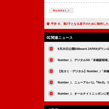
Number_i
平井 大、第2子となる息子のために制作した新曲「Happy birthday to m
関連ニュース
8月20日公開Billboard JAPANダウ
Number_i、デジタルSG「未確認領
【先ヨミ・デジタル】Number_i「未
Number_i、ニューアルバム『No.
Number_i、オールナイトニッポン