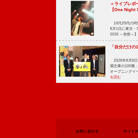
＜ライブレポ
【One Night
10代20代の
8月1日に東京・Sp
2026 ～色祭
「自分だけの
2026年8月
潮文庫の100
オープニングイ
を読む