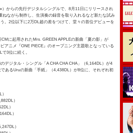
』（※）からの先行デジタルシングルで、8月11日にリリースされ
重ねながら制作し、生演奏の録音を取り入れるなど新たな試み
う。2位以下に2万DL超の差をつけて、堂々の首位デビューを
に起用されたMrs. GREEN APPLEの新曲「夏の影」が
テレビアニメ『ONE PIECE』のオープニング主題歌となっている
2DLで3位に続く。
のデジタル・シングル「A CHA CHA CHA」（6,164DL）が4
歌であるUruの新曲「手紙」（4,438DL）が8位に、それぞれ初
DL）
,882DL）
62DL）
,164DL）
）
247DL）