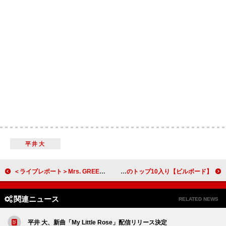
平井大
＜ライブレポート＞Mrs. GREEN APPLE、夢に見てきた光景に感動 計10万人動員した10周年記念ライブに続く次なる舞台は5大ドームツアー
【ビルボード】Number_i「未確認領域」が総合首位、アイナ・ジ・エンド「革命道中」が初のトップ10入り
関連ニュース
RELATED NEWS
平井 大、新曲「My Little Rose」配信リリース決定