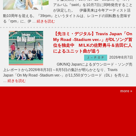
アルバム『swirl』を10月7日に同時発売すること
が決定した。 伊藤美来は今年アーティスト活
動10周年を迎える。『39rpm』というタイトルは、レコードの回転数を意味す
る「rpm」に、伊 …
続きを読む
【先ヨミ・デジタル】Travis Japan「On
My Road -Stadium ver.-」がDLソング首
位を独走中 M!LKの佐野勇斗＆吉田仁人
によるユニット曲が追う
2026年8月7日
Ｊ－ＰＯＰ
GfK/NIQ Japanによるダウンロード・ソング売
上レポートから2026年8月3日～8月5日の集計が明らかとなり、Travis
Japan「On My Road -Stadium ver.-」が11,550ダウンロード（DL）を売り上
…
続きを読む
more »