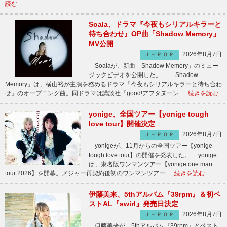
読む
Soala、ドラマ『今夜もシリアルキラーと
待ち合わせ』OP曲「Shadow Memory」
MV公開
2026年8月7日
Ｊ－ＰＯＰ
Soalaが、新曲「Shadow Memory」のミュー
ジックビデオを公開した。 「Shadow
Memory」は、横山裕が主演を務めるドラマ『今夜もシリアルキラーと待ち合わ
せ』のオープニング曲。同ドラマは講談社『good!アフタヌーン …
続きを読む
yonige、全国ツアー【yonige tough
love tour】開催決定
2026年8月7日
Ｊ－ＰＯＰ
yonigeが、11月からの全国ツアー【yonige
tough love tour】の開催を発表した。 yonige
は、東名阪ワンマンツアー【yonige one man
tour 2026】を開幕。メジャー再契約後初のワンマンツアー …
続きを読む
伊藤美来、5thアルバム『39rpm』＆初ベ
ストAL『swirl』発売日決定
2026年8月7日
Ｊ－ＰＯＰ
伊藤美来が、5thアルバム『39rpm』とベスト