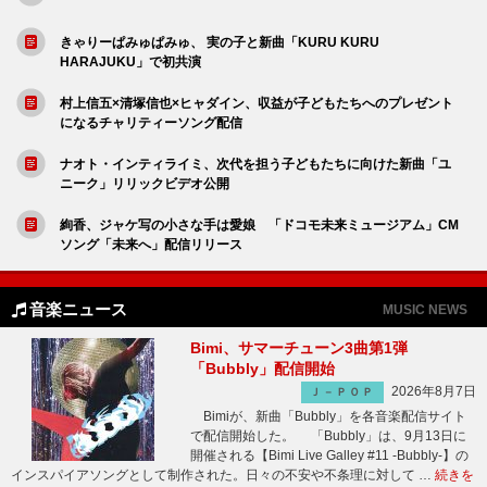
きゃりーぱみゅぱみゅ、 実の子と新曲「KURU KURU
HARAJUKU」で初共演
村上信五×清塚信也×ヒャダイン、収益が子どもたちへのプレゼント
になるチャリティーソング配信
ナオト・インティライミ、次代を担う子どもたちに向けた新曲「ユ
ニーク」リリックビデオ公開
絢香、ジャケ写の小さな手は愛娘 「ドコモ未来ミュージアム」CM
ソング「未来へ」配信リリース
音楽ニュース
MUSIC NEWS
Bimi、サマーチューン3曲第1弾
「Bubbly」配信開始
2026年8月7日
Ｊ－ＰＯＰ
Bimiが、新曲「Bubbly」を各音楽配信サイト
で配信開始した。 「Bubbly」は、9月13日に
開催される【Bimi Live Galley #11 -Bubbly-】の
インスパイアソングとして制作された。日々の不安や不条理に対して …
続きを