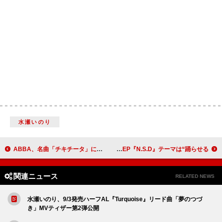
水瀬いのり
ABBA、名曲「チキチータ」に迫るNHK特番が8/31放送
N.S.DANCEMBLE、1st EP『N.S.D』テーマは“踊らせる”
関連ニュース
RELATED NEWS
水瀬いのり、9/3発売ハーフAL『Turquoise』リード曲「夢のつづ
き」MVティザー第2弾公開