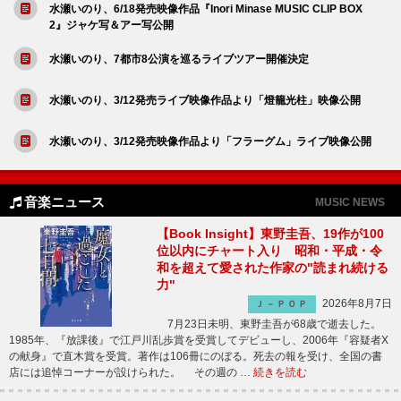
水瀬いのり、6/18発売映像作品『Inori Minase MUSIC CLIP BOX
2』ジャケ写＆アー写公開
水瀬いのり、7都市8公演を巡るライブツアー開催決定
水瀬いのり、3/12発売ライブ映像作品より「燈籠光柱」映像公開
水瀬いのり、3/12発売映像作品より「フラーグム」ライブ映像公開
音楽ニュース
MUSIC NEWS
【Book Insight】東野圭吾、19作が100
位以内にチャート入り 昭和・平成・令
和を超えて愛された作家の"読まれ続ける
力"
2026年8月7日
Ｊ－ＰＯＰ
7月23日未明、東野圭吾が68歳で逝去した。
1985年、『放課後』で江戸川乱歩賞を受賞してデビューし、2006年『容疑者X
の献身』で直木賞を受賞。著作は106冊にのぼる。死去の報を受け、全国の書
店には追悼コーナーが設けられた。 その週の …
続きを読む