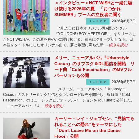
＜インタビュー＞NCT WISHと一緒に駆
け抜ける2026年の夏 「おつかれ
SUMMER」ブームの立役者に聞く
2026年8月7日
Ｊ－ＰＯＰ
7月15日に日本オリジナル両A面シングル
『YO-I-DON! / BOY MEETS GIRL』をリリースし
たNCT WISHが、この夏を爽やかに駆け抜ける。前者はグループ初となる、日
本語をタイトルにしたオリジナル曲で、夢と希望に満ちた新 …
続きを読む
メリー、ニューアルバム『Urbanstyle
Circus』のサブスク＆DL配信を開始 リ
ード曲「Cold Fascination」のMVフル
バージョンも公開
2026年8月7日
Ｊ－ＰＯＰ
メリーが、ニューアルバム『Urbanstyle
Circus』のストリーミング配信とダウンロード販売を開始し、収録曲「Cold
Fascination」のミュージックビデオ・フルバージョンをYouTubeで公開した。
ニューアルバム『U …
続きを読む
カーリー・レイ・ジェプセン、“見捨てら
れることへの恐れ”をテーマにした
「Don't Leave Me on the Dance
Floor」公開