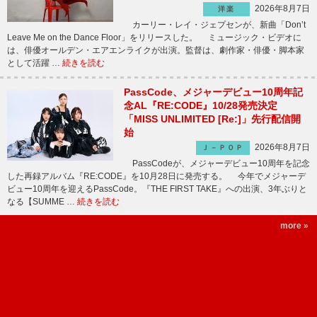
2026年8月7日
洋楽
カーリー・レイ・ジェプセンが、新曲「Don’t
Leave Me on the Dance Floor」をリリースした。 ミュージック・ビデオに
は、俳優オールデン・エアエンライクが出演。監督は、劇作家・俳優・脚本家
として活躍 …
続きを読む
PassCode、メジャーデビュー10周年記
念AL『RE:CODE』10/28発売決定
「MISS UNLIMITED [Re:]」先行配信開
始
2026年8月7日
Ｊ－ＰＯＰ
PassCodeが、メジャーデビュー10周年を記念
した再録アルバム『RE:CODE』を10月28日に発売する。 今年でメジャーデ
ビュー10周年を迎えるPassCode。『THE FIRST TAKE』への出演、3年ぶりと
なる【SUMME …
続きを読む
more »