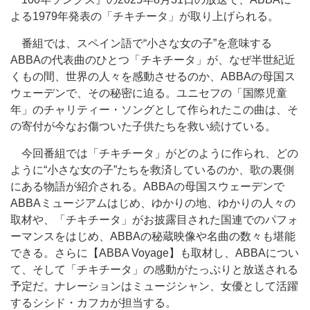
よる1979年発表の「チキチータ」が取り上げられる。
番組では、スペイン語で“小さな女の子”を意味する
ABBAの代表曲のひとつ「チキチータ」が、なぜ半世紀近
くもの間、世界の人々を感動させるのか、ABBAの母国ス
ウェーデンで、その秘密に迫る。ユニセフの「国際児童
年」のチャリティー・ソングとして作られたこの曲は、そ
の寄付が今なお傷ついた子供たちを救い続けている。
今回番組では「チキチータ」がどのように作られ、どの
ように“小さな女の子”たちを救済しているのか、歌の裏側
にある物語が紹介される。ABBAの母国スウェーデンで
ABBAミュージアムはじめ、ゆかりの地、ゆかりの人々の
取材や、「チキチータ」がお披露目された国連でのパフォ
ーマンスをはじめ、ABBAの秘蔵映像や名曲の数々も堪能
できる。さらに【ABBA Voyage】も取材し、ABBAについ
て、そして「チキチータ」の感動がたっぷりと放送される
予定だ。ナレーションはミュージシャン、女優として活躍
するシシド・カフカが担当する。