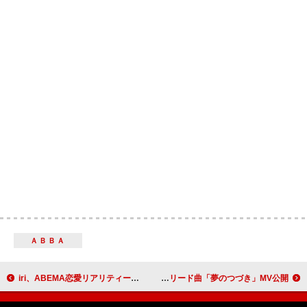
ＡＢＢＡ
iri、ABEMA恋愛リアリティーショー『Girl or Lady Season2』主題歌「CUBE」MVプレミア公開決定
水瀬いのり、9/3発売2ndハーフAL『Turquoise』リード曲「夢のつづき」MV公開