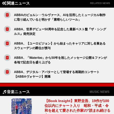
関連ニュース
RELATED NEWS
ABBAのビョルン・ウルヴァース、AIを活用したミュージカル制作
に取り組んでいると明かす「素晴らしいツール」
ABBA、世界デビュー50周年を記念した最新ベスト盤『ザ・シング
ルス』発売決定
ABBA、【ユーロビジョン】から始まったキャリアに対し名誉ある
スウェーデンの爵位が授与
ABBA、「Waterloo」から50年を祝したメッセージ公開＆ファンが
各地で記念日を盛り上げる
ABBA、デジタル・アバターとして登場する画期的コンサート
【ABBAヴォヤージ】開幕
音楽ニュース
MUSIC NEWS
【Book Insight】東野圭吾、19作が100
位以内にチャート入り 昭和・平成・令
和を超えて愛された作家の"読まれ続ける