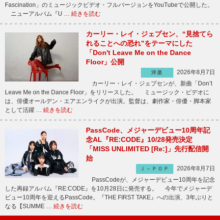
Fascination」のミュージックビデオ・フルバージョンをYouTubeで公開した。
ニューアルバム『U …
続きを読む
カーリー・レイ・ジェプセン、“見捨てら
れることへの恐れ”をテーマにした
「Don't Leave Me on the Dance
Floor」公開
2026年8月7日
洋楽
カーリー・レイ・ジェプセンが、新曲「Don’t
Leave Me on the Dance Floor」をリリースした。 ミュージック・ビデオに
は、俳優オールデン・エアエンライクが出演。監督は、劇作家・俳優・脚本家
として活躍 …
続きを読む
PassCode、メジャーデビュー10周年記
念AL『RE:CODE』10/28発売決定
「MISS UNLIMITED [Re:]」先行配信開
始
2026年8月7日
Ｊ－ＰＯＰ
PassCodeが、メジャーデビュー10周年を記念
した再録アルバム『RE:CODE』を10月28日に発売する。 今年でメジャーデ
ビュー10周年を迎えるPassCode。『THE FIRST TAKE』への出演、3年ぶりと
なる【SUMME …
続きを読む