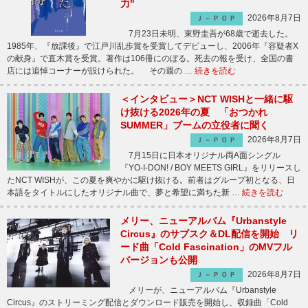
力"
2026年8月7日
Ｊ－ＰＯＰ
7月23日未明、東野圭吾が68歳で逝去した。
1985年、『放課後』で江戸川乱歩賞を受賞してデビューし、2006年『容疑者X
の献身』で直木賞を受賞。著作は106冊にのぼる。死去の報を受け、全国の書
店には追悼コーナーが設けられた。 その週の …
続きを読む
＜インタビュー＞NCT WISHと一緒に駆
け抜ける2026年の夏 「おつかれ
SUMMER」ブームの立役者に聞く
2026年8月7日
Ｊ－ＰＯＰ
7月15日に日本オリジナル両A面シングル
『YO-I-DON! / BOY MEETS GIRL』をリリースし
たNCT WISHが、この夏を爽やかに駆け抜ける。前者はグループ初となる、日
本語をタイトルにしたオリジナル曲で、夢と希望に満ちた新 …
続きを読む
メリー、ニューアルバム『Urbanstyle
Circus』のサブスク＆DL配信を開始 リ
ード曲「Cold Fascination」のMVフル
バージョンも公開
2026年8月7日
Ｊ－ＰＯＰ
メリーが、ニューアルバム『Urbanstyle
Circus』のストリーミング配信とダウンロード販売を開始し、収録曲「Cold