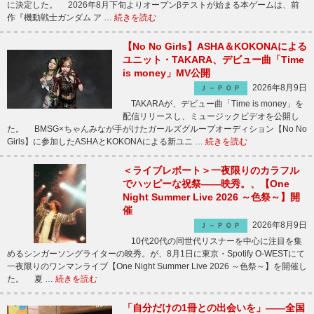
に決定した。 2026年8月下旬よりオープンβテストが始まる本ゲームは、前
作『機動戦士ガンダム ア …
続きを読む
【No No Girls】ASHA＆KOKONAによる
ユニット・TAKARA、デビュー曲「Time
is money」MV公開
2026年8月9日
Ｊ－ＰＯＰ
TAKARAが、デビュー曲「Time is money」を
配信リリースし、ミュージックビデオを公開し
た。 BMSG×ちゃんみなが手がけたガールズグループオーディション【No No
Girls】に参加したASHAとKOKONAによる新ユニ …
続きを読む
＜ライブレポート＞一夜限りのカラフル
でハッピーな祝祭――映秀。、【One
Night Summer Live 2026 ～色祭～】開
催
2026年8月9日
Ｊ－ＰＯＰ
10代20代の同世代リスナーを中心に注目を集
めるシンガーソングライターの映秀。が、8月1日に東京・Spotify O-WESTにて
一夜限りのワンマンライブ【One Night Summer Live 2026 ～色祭～】を開催し
た。 夏 …
続きを読む
「自分だけの1冊との出会いを」――全国