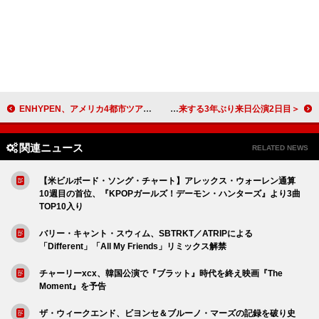
ENHYPEN、アメリカ4都市ツアー成功裏に終了
＜ライブレポート＞ビリー・アイリッシュ、強い衝撃と繊細な感情が行き来する3年ぶり来日公演2日目
関連ニュース
RELATED NEWS
【米ビルボード・ソング・チャート】アレックス・ウォーレン通算
10週目の首位、『KPOPガールズ！デーモン・ハンターズ』より3曲
TOP10入り
バリー・キャント・スウィム、SBTRKT／ATRIPによる
「Different」「All My Friends」リミックス解禁
チャーリーxcx、韓国公演で『ブラット』時代を終え映画『The
Moment』を予告
ザ・ウィークエンド、ビヨンセ＆ブルーノ・マーズの記録を破り史