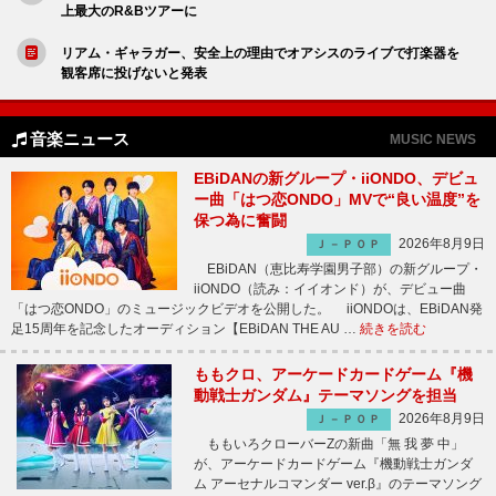
上最大のR&Bツアーに
リアム・ギャラガー、安全上の理由でオアシスのライブで打楽器を
観客席に投げないと発表
音楽ニュース
MUSIC NEWS
EBiDANの新グループ・iiONDO、デビュ
ー曲「はつ恋ONDO」MVで“良い温度”を
保つ為に奮闘
2026年8月9日
Ｊ－ＰＯＰ
EBiDAN（恵比寿学園男子部）の新グループ・
iiONDO（読み：イイオンド）が、デビュー曲
「はつ恋ONDO」のミュージックビデオを公開した。 iiONDOは、EBiDAN発
足15周年を記念したオーディション【EBiDAN THE AU …
続きを読む
ももクロ、アーケードカードゲーム『機
動戦士ガンダム』テーマソングを担当
2026年8月9日
Ｊ－ＰＯＰ
ももいろクローバーZの新曲「無 我 夢 中」
が、アーケードカードゲーム『機動戦士ガンダ
ム アーセナルコマンダー ver.β』のテーマソング