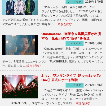
2026年8月6日
Ｊ－ＰＯＰ
マルシィが、新曲「花火が瞬いて」のミュー
ジックビデオを公開した。 2026年7月29日に
配信リリースされた新曲「花火が瞬いて」は、
テレビ西日本の番組『じもちゃんねる』のタイアップソング。地元・福岡の花
火大会で過ごしたひと夏の思い出を描い …
続きを読む
Omoinotake、南琴奈＆黒田昊夢が出演
する「花束」MVで“好き”を表現
2026年8月6日
Ｊ－ＰＯＰ
Omoinotakeが、新曲「花束」のミュージック
ビデオを公開した。 新曲「花束」は、TVアニ
メ『花ざかりの君たちへ』第2期のエンディング
テーマ。7月29日にニューシングル『FLASHBULB / 花束』としてリリースされ
た、日に日に大 …
続きを読む
Zilqy、ワンマンライブ【From Zero To
One】公式レポート到着
2026年8月6日
Ｊ－ＰＯＰ
Zilqyが2026年7月11日、東京・Veats Shibuya
にてワンマンライブ【From Zero To One】を開
催し、そのオフィシャルレポートが到着した。
「『Birth of Riot』、Zilqyのムーヴメントとして暴動 …
続きを読む