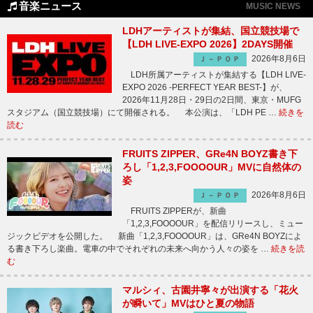
音楽ニュース
MUSIC NEWS
LDHアーティストが集結、国立競技場で
【LDH LIVE-EXPO 2026】2DAYS開催
2026年8月6日
Ｊ－ＰＯＰ
LDH所属アーティストが集結する【LDH LIVE-
EXPO 2026 -PERFECT YEAR BEST-】が、
2026年11月28日・29日の2日間、東京・MUFG
スタジアム（国立競技場）にて開催される。 本公演は、「LDH PE …
続きを
読む
FRUITS ZIPPER、GRe4N BOYZ書き下
ろし「1,2,3,FOOOOUR」MVに自然体の
姿
2026年8月6日
Ｊ－ＰＯＰ
FRUITS ZIPPERが、新曲
「1,2,3,FOOOOUR」を配信リリースし、ミュー
ジックビデオを公開した。 新曲「1,2,3,FOOOOUR」は、GRe4N BOYZによ
る書き下ろし楽曲。電車の中でそれぞれの未来へ向かう人々の姿を …
続きを読
む
マルシィ、古園井寧々が出演する「花火
が瞬いて」MVはひと夏の物語