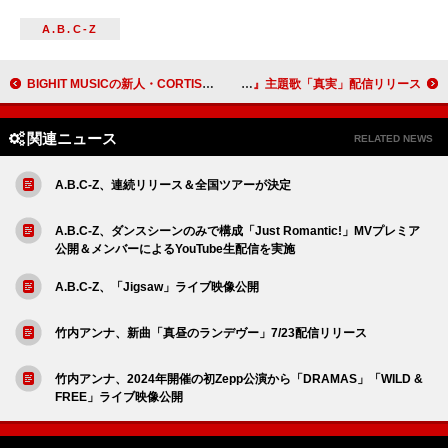
A.B.C-Z
BIGHIT MUSICの新人・CORTIS、ランニングマシンの上で「What You Want」パフォーマンス
矢沢永吉、ドラマ『最後の鑑定人』主題歌「真実」配信リリース
関連ニュース
RELATED NEWS
A.B.C-Z、連続リリース＆全国ツアーが決定
A.B.C-Z、ダンスシーンのみで構成「Just Romantic!」MVプレミア
公開＆メンバーによるYouTube生配信を実施
A.B.C-Z、「Jigsaw」ライブ映像公開
竹内アンナ、新曲「真昼のランデヴー」7/23配信リリース
竹内アンナ、2024年開催の初Zepp公演から「DRAMAS」「WILD &
FREE」ライブ映像公開