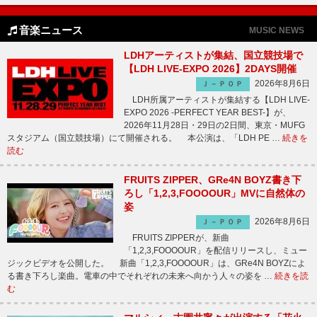
音楽ニュース
MUSIC NEWS
LDHアーティストが集結、国立競技場で
【LDH LIVE-EXPO 2026】2DAYS開催
2026年8月6日
Ｊ－ＰＯＰ
LDH所属アーティストが集結する【LDH LIVE-
EXPO 2026 -PERFECT YEAR BEST-】が、
2026年11月28日・29日の2日間、東京・MUFG
スタジアム（国立競技場）にて開催される。 本公演は、「LDH PE …
続きを
読む
FRUITS ZIPPER、GRe4N BOYZ書き下
ろし「1,2,3,FOOOOUR」MVに自然体の
姿
2026年8月6日
Ｊ－ＰＯＰ
FRUITS ZIPPERが、新曲
「1,2,3,FOOOOUR」を配信リリースし、ミュー
ジックビデオを公開した。 新曲「1,2,3,FOOOOUR」は、GRe4N BOYZによ
る書き下ろし楽曲。電車の中でそれぞれの未来へ向かう人々の姿を …
続きを読
む