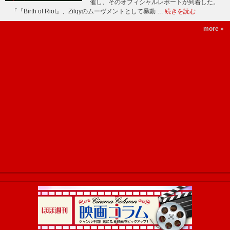
催し、そのオフィシャルレポートが到着した。
「『Birth of Riot』、Zilqyのムーヴメントとして暴動 …
続きを読む
more »