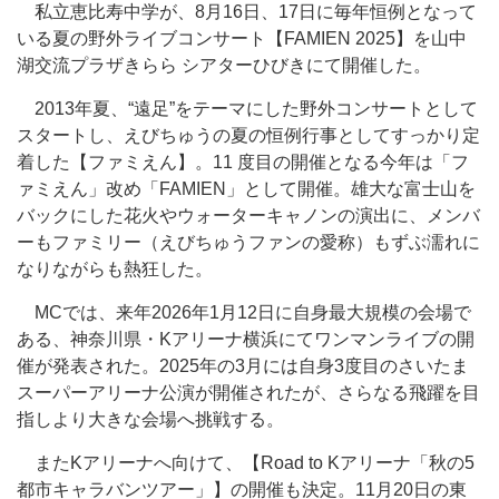
私立恵比寿中学が、8月16日、17日に毎年恒例となって
いる夏の野外ライブコンサート【FAMIEN 2025】を山中
湖交流プラザきらら シアターひびきにて開催した。
2013年夏、“遠足”をテーマにした野外コンサートとして
スタートし、えびちゅうの夏の恒例行事としてすっかり定
着した【ファミえん】。11 度目の開催となる今年は「フ
ァミえん」改め「FAMIEN」として開催。雄大な富士山を
バックにした花火やウォーターキャノンの演出に、メンバ
ーもファミリー（えびちゅうファンの愛称）もずぶ濡れに
なりながらも熱狂した。
MCでは、来年2026年1月12日に自身最大規模の会場で
ある、神奈川県・Kアリーナ横浜にてワンマンライブの開
催が発表された。2025年の3月には自身3度目のさいたま
スーパーアリーナ公演が開催されたが、さらなる飛躍を目
指しより大きな会場へ挑戦する。
またKアリーナへ向けて、【Road to Kアリーナ「秋の5
都市キャラバンツアー」】の開催も決定。11月20日の東