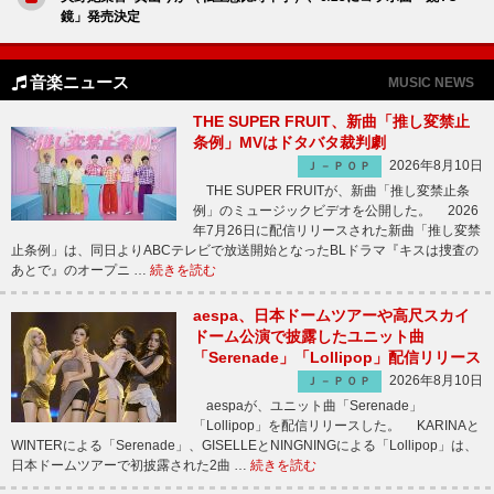
鏡」発売決定
音楽ニュース
MUSIC NEWS
THE SUPER FRUIT、新曲「推し変禁止
条例」MVはドタバタ裁判劇
2026年8月10日
Ｊ－ＰＯＰ
THE SUPER FRUITが、新曲「推し変禁止条
例」のミュージックビデオを公開した。 2026
年7月26日に配信リリースされた新曲「推し変禁
止条例」は、同日よりABCテレビで放送開始となったBLドラマ『キスは捜査の
あとで』のオープニ …
続きを読む
aespa、日本ドームツアーや高尺スカイ
ドーム公演で披露したユニット曲
「Serenade」「Lollipop」配信リリース
2026年8月10日
Ｊ－ＰＯＰ
aespaが、ユニット曲「Serenade」
「Lollipop」を配信リリースした。 KARINAと
WINTERによる「Serenade」、GISELLEとNINGNINGによる「Lollipop」は、
日本ドームツアーで初披露された2曲 …
続きを読む