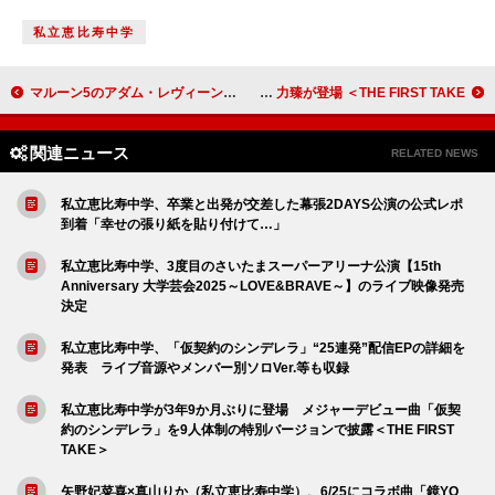
私立恵比寿中学
マルーン5のアダム・レヴィーン、娘たちとオリヴィア・ロドリゴのライブに参戦し“圧倒”されたと語る
香港でプロ16名の中から選ばれたアーティスト・Lagchun 力臻が登場 ＜THE FIRST TAKE＞
関連ニュース
RELATED NEWS
私立恵比寿中学、卒業と出発が交差した幕張2DAYS公演の公式レポ
到着「幸せの張り紙を貼り付けて…」
私立恵比寿中学、3度目のさいたまスーパーアリーナ公演【15th
Anniversary 大学芸会2025～LOVE&BRAVE～】のライブ映像発売
決定
私立恵比寿中学、「仮契約のシンデレラ」“25連発”配信EPの詳細を
発表 ライブ音源やメンバー別ソロVer.等も収録
私立恵比寿中学が3年9か月ぶりに登場 メジャーデビュー曲「仮契
約のシンデレラ」を9人体制の特別バージョンで披露＜THE FIRST
TAKE＞
矢野妃菜喜×真山りか（私立恵比寿中学）、6/25にコラボ曲「鏡YO