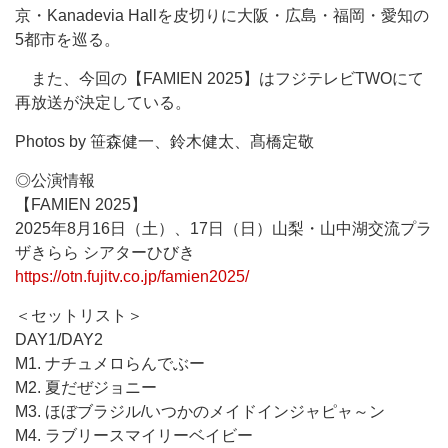
京・Kanadevia Hallを皮切りに大阪・広島・福岡・愛知の
5都市を巡る。
また、今回の【FAMIEN 2025】はフジテレビTWOにて
再放送が決定している。
Photos by 笹森健一、鈴木健太、髙橋定敬
◎公演情報
【FAMIEN 2025】
2025年8月16日（土）、17日（日）山梨・山中湖交流プラ
ザきらら シアターひびき
https://otn.fujitv.co.jp/famien2025/
＜セットリスト＞
DAY1/DAY2
M1. ナチュメロらんでぶー
M2. 夏だぜジョニー
M3. ほぼブラジル/いつかのメイドインジャピャ～ン
M4. ラブリースマイリーベイビー