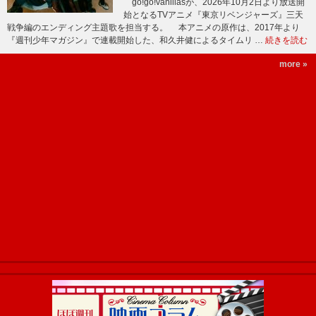
go!go!vanillasが、2026年10月2日より放送開
始となるTVアニメ『東京リベンジャーズ』三天
戦争編のエンディング主題歌を担当する。 本アニメの原作は、2017年より
『週刊少年マガジン』で連載開始した、和久井健によるタイムリ …
続きを読む
more »