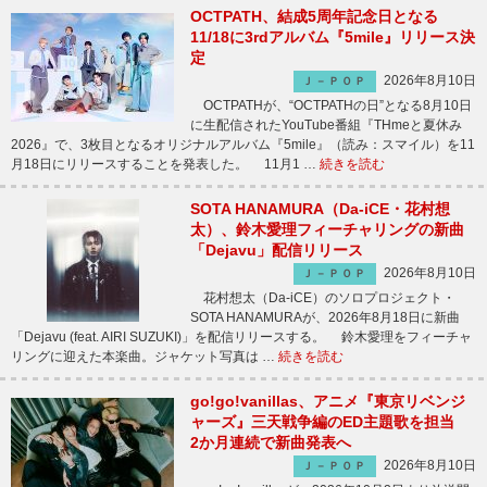
OCTPATH、結成5周年記念日となる
11/18に3rdアルバム『5mile』リリース決
定
2026年8月10日
Ｊ－ＰＯＰ
OCTPATHが、“OCTPATHの日”となる8月10日
に生配信されたYouTube番組『THmeと夏休み
2026』で、3枚目となるオリジナルアルバム『5mile』（読み：スマイル）を11
月18日にリリースすることを発表した。 11月1 …
続きを読む
SOTA HANAMURA（Da-iCE・花村想
太）、鈴木愛理フィーチャリングの新曲
「Dejavu」配信リリース
2026年8月10日
Ｊ－ＰＯＰ
花村想太（Da-iCE）のソロプロジェクト・
SOTA HANAMURAが、2026年8月18日に新曲
「Dejavu (feat. AIRI SUZUKI)」を配信リリースする。 鈴木愛理をフィーチャ
リングに迎えた本楽曲。ジャケット写真は …
続きを読む
go!go!vanillas、アニメ『東京リベンジ
ャーズ』三天戦争編のED主題歌を担当
2か月連続で新曲発表へ
2026年8月10日
Ｊ－ＰＯＰ