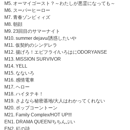
M5. オーマイゴースト？～わたしが悪霊になっても～
M6. スーパーヒーロー
M7. 青春ゾンビィィズ
M8. 朝顔
M9. 23回目のサマーナイト
M10. summer dejavu/誘惑したいや
M11. 仮契約のシンデレラ
M12. 揚げろ！エビフライ/いろはにODORYANSE
M13. MISSION SURVIVOR
M14. YELL
M15. なないろ
M16. 感情電車
M17. ヘロー
M18. ハイタテキ！
M19. さよなら秘密基地/大人はわかってくれない
M20. ポップコーントーン
M21. Family Complex/HOT UP!!!
EN1. DRAMA QUEEN/ちちんぷい
EN2. 紅の詩