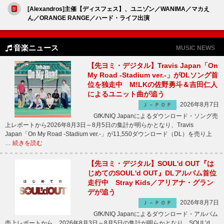
[Alexandros]主催【ディスフェス】、ユニゾン／WANIMA／マカえ
ん／ORANGE RANGE／ハード・ライフ出演
音楽ニュース
MUSIC NEWS
【先ヨミ・デジタル】Travis Japan「On
My Road -Stadium ver.-」がDLソング首
位を独走中 M!LKの佐野勇斗＆吉田仁人
によるユニット曲が追う
2026年8月7日
Ｊ－ＰＯＰ
GfK/NIQ Japanによるダウンロード・ソング売
上レポートから2026年8月3日～8月5日の集計が明らかとなり、Travis
Japan「On My Road -Stadium ver.-」が11,550ダウンロード（DL）を売り上
…
続きを読む
【先ヨミ・デジタル】SOUL'd OUT『は
じめてのSOUL'd OUT』DLアルバム首位
走行中 Stray Kids／アリアナ・グラン
デが追う
2026年8月7日
Ｊ－ＰＯＰ
GfK/NIQ Japanによるダウンロード・アルバム
売上レポートから、2026年8月3日～8月5日の集計が明らかとなり、SOUL’d