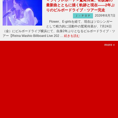
＜ライブレポート＞鷲尾伶菜、初披露の
最新曲とともに描く軌跡と現在――2年ぶ
りのビルボードライブ・ツアー完走
2026年8月7日
Ｊ－ＰＯＰ
Flower、E-girlsを経て、現在はソロシンガー
として精力的に活動中の鷲尾伶菜が、7月24日
（金）にビルボードライブ横浜にて、自身2年ぶりとなるビルボードライブ・ツ
アー【Reina Washio Billboard Live 202 …
続きを読む
more »