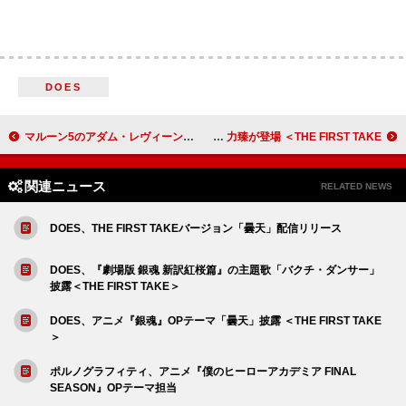
DOES
マルーン5のアダム・レヴィーン、娘たちとオリヴィア・ロドリゴのライブに参戦し“圧倒”されたと語る
香港でプロ16名の中から選ばれたアーティスト・Lagchun 力臻が登場 ＜THE FIRST TAKE＞
関連ニュース
RELATED NEWS
DOES、THE FIRST TAKEバージョン「曇天」配信リリース
DOES、『劇場版 銀魂 新訳紅桜篇』の主題歌「バクチ・ダンサー」
披露＜THE FIRST TAKE＞
DOES、アニメ『銀魂』OPテーマ「曇天」披露 ＜THE FIRST TAKE
＞
ポルノグラフィティ、アニメ『僕のヒーローアカデミア FINAL
SEASON』OPテーマ担当