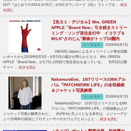
OUT『はじめてのSOUL’d OUT』が341ダウンロード（DL）でトップを …
続き
を読む
【先ヨミ・デジタル】Mrs. GREEN
APPLE「Brand New」引き続きストリー
ミング・ソング首位走行中 イコラブ＆
M!LK“さのじん”新曲がトップ10圏内
2026年8月7日
Ｊ－ＰＯＰ
GfK/NIQ Japanによるストリーミング再生回数
レポートから2026年8月3日～8月5日の集計が明らかとなり、Mrs. GREEN
APPLE「Brand New」が3,751,105回で現在首位を走っている。 8月5日公開
チャー …
続きを読む
NakamuraEmi、10/7リリースの8thアル
バム『PATCHWORK LIFE』の全収録曲
＆ジャケット写真解禁
2026年8月7日
Ｊ－ＰＯＰ
NakamuraEmiが、10月7日リリースとなる8th
アルバム『PATCHWORK LIFE』の収録曲および
ジャケット写真が解禁された。 約2年4か月ぶりとなる本作は、メジャーデビ
ュー10周年の節目にプロデューサーのカワムラヒロシとと …
続きを読む