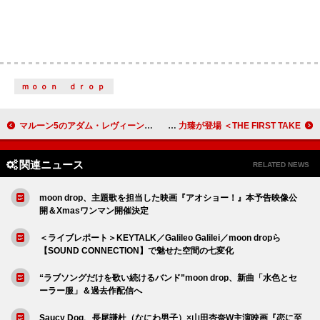
ｍｏｏｎ ｄｒｏｐ
マルーン5のアダム・レヴィーン、娘たちとオリヴィア・ロドリゴのライブに参戦し“圧倒”されたと語る
香港でプロ16名の中から選ばれたアーティスト・Lagchun 力臻が登場 ＜THE FIRST TAKE＞
関連ニュース
RELATED NEWS
moon drop、主題歌を担当した映画『アオショー！』本予告映像公
開＆Xmasワンマン開催決定
＜ライブレポート＞KEYTALK／Galileo Galilei／moon dropら
【SOUND CONNECTION】で魅せた空間の七変化
“ラブソングだけを歌い続けるバンド”moon drop、新曲「水色とセ
ーラー服」＆過去作配信へ
Saucy Dog、長尾謙杜（なにわ男子）×山田杏奈W主演映画『恋に至