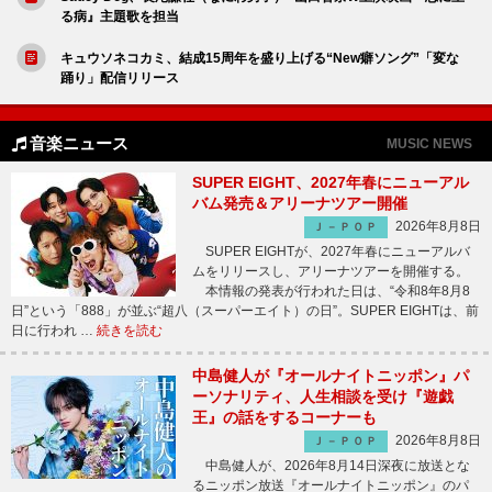
る病』主題歌を担当
キュウソネコカミ、結成15周年を盛り上げる“New癖ソング”「変な
踊り」配信リリース
音楽ニュース
MUSIC NEWS
SUPER EIGHT、2027年春にニューアル
バム発売＆アリーナツアー開催
2026年8月8日
Ｊ－ＰＯＰ
SUPER EIGHTが、2027年春にニューアルバ
ムをリリースし、アリーナツアーを開催する。
本情報の発表が行われた日は、“令和8年8月8
日”という「888」が並ぶ“超八（スーパーエイト）の日”。SUPER EIGHTは、前
日に行われ …
続きを読む
中島健人が『オールナイトニッポン』パ
ーソナリティ、人生相談を受け『遊戯
王』の話をするコーナーも
2026年8月8日
Ｊ－ＰＯＰ
中島健人が、2026年8月14日深夜に放送とな
るニッポン放送『オールナイトニッポン』のパ