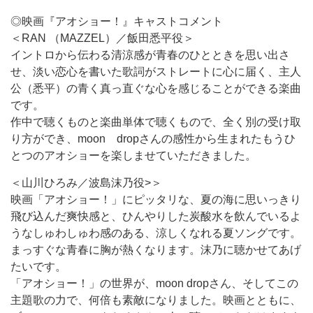
◎映画『アオショー！』キャストコメント
＜RAN （MAZZEL）／飯田悉平役＞
イントロから伝わる清涼感が青春のひとときを思い出さ
せ、淡い恋心を書いた歌詞がストレートに心に届く、主人
公（悉平）の青く真っ直ぐな心を感じることができる楽曲
です。
作中で聴くものと楽曲単体で聴くもので、全く別の受け取
り方ができ、moon dropさんの感性から生まれたもうひ
とつのアオショーを楽しませていただきました。
＜山川ひろみ／波島沫乃役>＞
映画「アオショー！」にピッタリな、夏の海に思いっきり
飛び込んだ爽快感と、ひんやりした炭酸水を飲んでいるよ
うなしゅわしゅわ感のある、涼しくなれる夏ソングです。
まっすぐな青春に胸が熱くなります。沫乃に聴かせてあげ
たいです。
「アオショー！」の世界が、moon dropさん、そしてこの
主題歌の力で、何倍も素敵になりました。映画とともに、