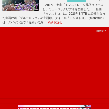
Adoが、新曲「モンストロ」を配信リリース
し、ミュージックビデオを公開した。 新曲
「モンストロ」は、2026年8月7日に公開となっ
た実写映画『ブルーロック』の主題歌。タイトル「モンストロ」（Monstruo）
は、スペイン語で「怪物」の意 …
続きを読む
more »