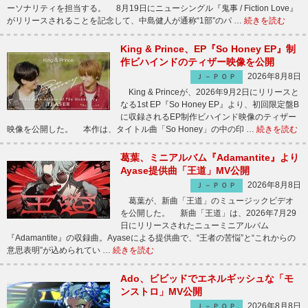
ーソナリティを担当する。 8月19日にニューシングル『鬼事 / Fiction Love』
がリリースされることを記念して、中島健人が通称“1部”のパ …
続きを読む
King & Prince、EP『So Honey EP』制
作ビハインドのティザー映像を公開
2026年8月8日
Ｊ－ＰＯＰ
King & Princeが、2026年9月2日にリリースと
なる1st EP『So Honey EP』より、初回限定盤B
に収録されるEP制作ビハインド映像のティザー
映像を公開した。 本作は、タイトル曲「So Honey」の中の印 …
続きを読む
葛葉、ミニアルバム『Adamantite』より
Ayase提供曲「王道」MV公開
2026年8月8日
Ｊ－ＰＯＰ
葛葉が、新曲「王道」のミュージックビデオ
を公開した。 新曲「王道」は、2026年7月29
日にリリースされたニューミニアルバム
『Adamantite』の収録曲。Ayaseによる提供曲で、“王者の苦悩”と“これからの
意思表明”が込められてい …
続きを読む
Ado、ビビッドでエネルギッシュな「モ
ンストロ」MV公開
2026年8月8日
Ｊ－ＰＯＰ