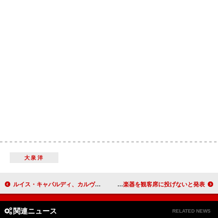
大泉洋
ルイス・キャパルディ、カルヴィン・ハリスとのコラボがリリースされなかった理由を明かす
リアム・ギャラガー、安全上の理由でオアシスのライブで打楽器を観客席に投げないと発表
関連ニュース
RELATED NEWS