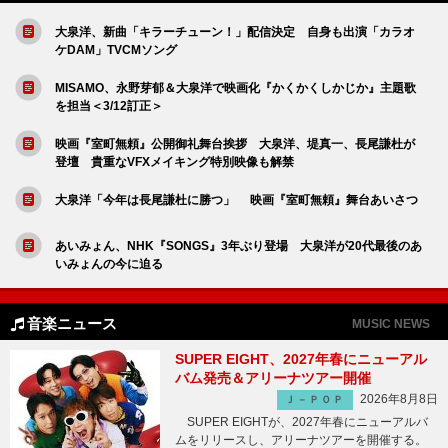
大泉洋、新曲「キラーチューン！」配信決定 自身も出演「カラオ
ケDAM」TVCMソング
MISAMO、永野芽郁＆大泉洋で映画化『かくかくしかじか』主題歌
を担当＜3/12訂正＞
映画『室町無頼』公開御礼舞台挨拶 大泉洋、堤真一、長尾謙杜が
登壇 貴重なVFXメイキング特別映像も解禁
大泉洋「今年は長尾謙杜に勝つ」 映画『室町無頼』舞台あいさつ
あいみょん、NHK『SONGS』3年ぶり登場 大泉洋が20代最後のあ
いみょんの今に迫る
音楽ニュース
MUSIC NEWS
SUPER EIGHT、2027年春にニューアル
バム発売＆アリーナツアー開催
2026年8月8日
Ｊ－ＰＯＰ
SUPER EIGHTが、2027年春にニューアルバ
ムをリリースし、アリーナツアーを開催する。