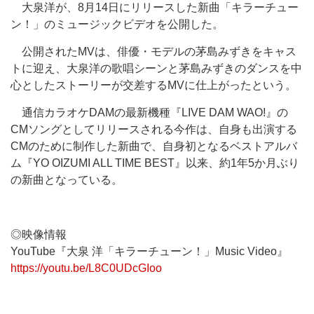
大泉洋が、8月14日にリリースした新曲「キラーチュー
ン！」のミュージックビデオを公開した。
公開されたMVは、俳優・モデルの茅島みずきをキャス
トに迎え、大泉洋の歌唱シーンと茅島みずきのダンスを中
心としたストーリーが交差するMVに仕上がったという。
通信カラオケDAMの最新機種『LIVE DAM WAO!』の
CMソングとしてリリースされる今作は、自身も出演する
CMのために制作した新曲で、自身初となるベストアルバ
ム『YO OIZUMI ALL TIME BEST』以来、約1年5か月ぶり
の新曲となっている。
◎映像情報
YouTube『大泉 洋「キラーチューン！」Music Video』
https://youtu.be/L8C0UDcGIoo