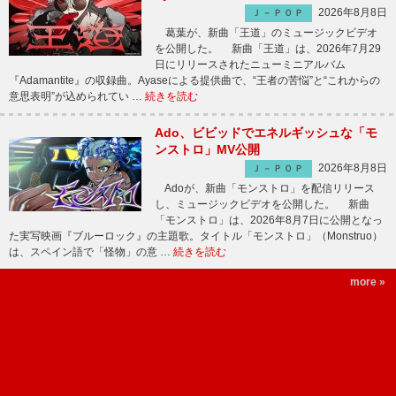
2026年8月8日
Ｊ－ＰＯＰ
葛葉が、新曲「王道」のミュージックビデオ
を公開した。 新曲「王道」は、2026年7月29
日にリリースされたニューミニアルバム
『Adamantite』の収録曲。Ayaseによる提供曲で、“王者の苦悩”と“これからの
意思表明”が込められてい …
続きを読む
Ado、ビビッドでエネルギッシュな「モ
ンストロ」MV公開
2026年8月8日
Ｊ－ＰＯＰ
Adoが、新曲「モンストロ」を配信リリース
し、ミュージックビデオを公開した。 新曲
「モンストロ」は、2026年8月7日に公開となっ
た実写映画『ブルーロック』の主題歌。タイトル「モンストロ」（Monstruo）
は、スペイン語で「怪物」の意 …
続きを読む
more »