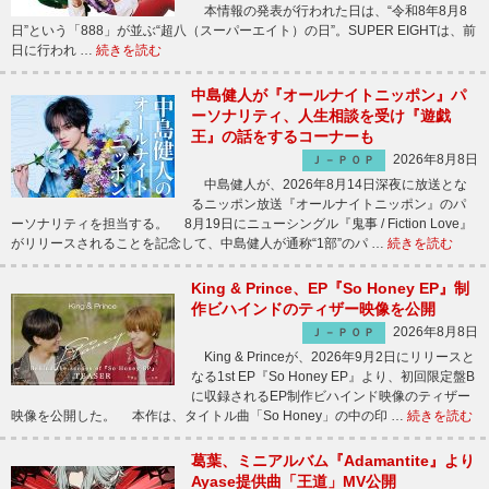
本情報の発表が行われた日は、“令和8年8月8
日”という「888」が並ぶ“超八（スーパーエイト）の日”。SUPER EIGHTは、前
日に行われ …
続きを読む
中島健人が『オールナイトニッポン』パ
ーソナリティ、人生相談を受け『遊戯
王』の話をするコーナーも
2026年8月8日
Ｊ－ＰＯＰ
中島健人が、2026年8月14日深夜に放送とな
るニッポン放送『オールナイトニッポン』のパ
ーソナリティを担当する。 8月19日にニューシングル『鬼事 / Fiction Love』
がリリースされることを記念して、中島健人が通称“1部”のパ …
続きを読む
King & Prince、EP『So Honey EP』制
作ビハインドのティザー映像を公開
2026年8月8日
Ｊ－ＰＯＰ
King & Princeが、2026年9月2日にリリースと
なる1st EP『So Honey EP』より、初回限定盤B
に収録されるEP制作ビハインド映像のティザー
映像を公開した。 本作は、タイトル曲「So Honey」の中の印 …
続きを読む
葛葉、ミニアルバム『Adamantite』より
Ayase提供曲「王道」MV公開