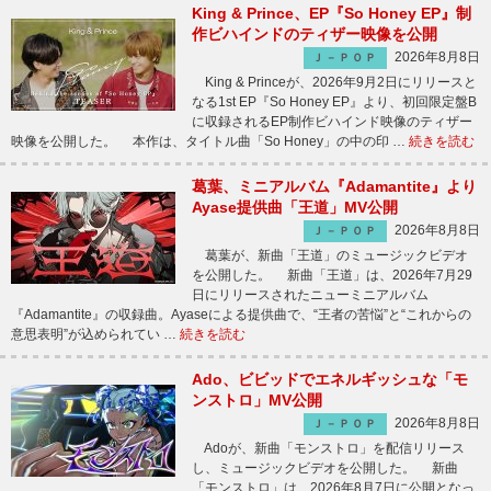
King & Prince、EP『So Honey EP』制
作ビハインドのティザー映像を公開
2026年8月8日
Ｊ－ＰＯＰ
King & Princeが、2026年9月2日にリリースと
なる1st EP『So Honey EP』より、初回限定盤B
に収録されるEP制作ビハインド映像のティザー
映像を公開した。 本作は、タイトル曲「So Honey」の中の印 …
続きを読む
葛葉、ミニアルバム『Adamantite』より
Ayase提供曲「王道」MV公開
2026年8月8日
Ｊ－ＰＯＰ
葛葉が、新曲「王道」のミュージックビデオ
を公開した。 新曲「王道」は、2026年7月29
日にリリースされたニューミニアルバム
『Adamantite』の収録曲。Ayaseによる提供曲で、“王者の苦悩”と“これからの
意思表明”が込められてい …
続きを読む
Ado、ビビッドでエネルギッシュな「モ
ンストロ」MV公開
2026年8月8日
Ｊ－ＰＯＰ
Adoが、新曲「モンストロ」を配信リリース
し、ミュージックビデオを公開した。 新曲
「モンストロ」は、2026年8月7日に公開となっ