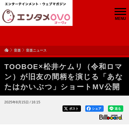
MENU
音楽
音楽ニュース
TOOBOE×松井ケムリ（令和ロマ
ン）が旧友の間柄を演じる「あな
たはかいぶつ」ショートMV公開
2025年8月15日 / 16:15
ポスト
シェア
送る