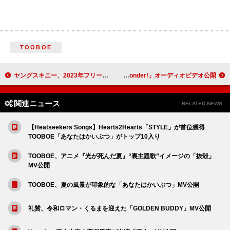
TOOBOE
ヤングスキニー、2023年フリーライブ映像をアーカイブなしのプレミア公開
絢香、ニューAL表題曲「Wonder!」オーディオビデオ公開
関連ニュース
RELATED NEWS
【Heatseekers Songs】Hearts2Hearts「STYLE」が首位獲得
TOOBOE「あなたはかいぶつ」がトップ10入り
TOOBOE、アニメ『光が死んだ夏』“裏主題歌”イメージの「抜殻」
MV公開
TOOBOE、夏の風景が印象的な「あなたはかいぶつ」MV公開
礼賛、令和ロマン・くるまを迎えた「GOLDEN BUDDY」MV公開