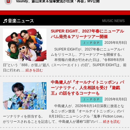
Vaundy、森山未來＆窪塚愛流が出演「再会」MV公開
音楽ニュース
MUSIC NEWS
SUPER EIGHT、2027年春にニューアル
バム発売＆アリーナツアー開催
2026年8月8日
Ｊ－ＰＯＰ
SUPER EIGHTが、2027年春にニューアルバ
ムをリリースし、アリーナツアーを開催する。
本情報の発表が行われた日は、“令和8年8月8
日”という「888」が並ぶ“超八（スーパーエイト）の日”。SUPER EIGHTは、前
日に行われ …
続きを読む
中島健人が『オールナイトニッポン』パ
ーソナリティ、人生相談を受け『遊戯
王』の話をするコーナーも
2026年8月8日
Ｊ－ＰＯＰ
中島健人が、2026年8月14日深夜に放送とな
るニッポン放送『オールナイトニッポン』のパ
ーソナリティを担当する。 8月19日にニューシングル『鬼事 / Fiction Love』
がリリースされることを記念して、中島健人が通称“1部”のパ …
続きを読む