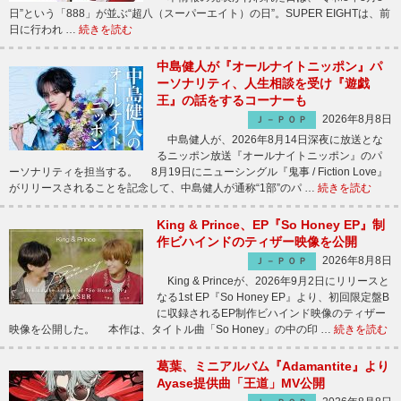
日”という「888」が並ぶ“超八（スーパーエイト）の日”。SUPER EIGHTは、前
日に行われ …
続きを読む
中島健人が『オールナイトニッポン』パ
ーソナリティ、人生相談を受け『遊戯
王』の話をするコーナーも
2026年8月8日
Ｊ－ＰＯＰ
中島健人が、2026年8月14日深夜に放送とな
るニッポン放送『オールナイトニッポン』のパ
ーソナリティを担当する。 8月19日にニューシングル『鬼事 / Fiction Love』
がリリースされることを記念して、中島健人が通称“1部”のパ …
続きを読む
King & Prince、EP『So Honey EP』制
作ビハインドのティザー映像を公開
2026年8月8日
Ｊ－ＰＯＰ
King & Princeが、2026年9月2日にリリースと
なる1st EP『So Honey EP』より、初回限定盤B
に収録されるEP制作ビハインド映像のティザー
映像を公開した。 本作は、タイトル曲「So Honey」の中の印 …
続きを読む
葛葉、ミニアルバム『Adamantite』より
Ayase提供曲「王道」MV公開