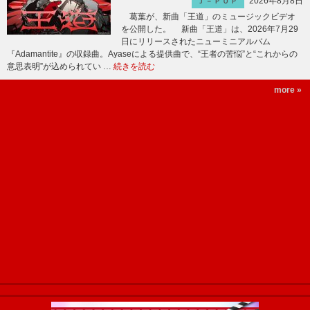
2026年8月8日
Ｊ－ＰＯＰ
葛葉が、新曲「王道」のミュージックビデオ
を公開した。 新曲「王道」は、2026年7月29
日にリリースされたニューミニアルバム
『Adamantite』の収録曲。Ayaseによる提供曲で、“王者の苦悩”と“これからの
意思表明”が込められてい …
続きを読む
more »