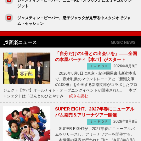
ジャスティン・ビーバー、ニューAL『スワッグ』にエミネムがクレ
ジット
ジャスティン・ビーバー、息子ジャックが見守る中スタジオでジャ
ム・セッション
音楽ニュース
MUSIC NEWS
「自分だけの1冊との出会いを」――全国
の本屋パーティ【本パ】がスタート
2026年8月9日
Ｊ－ＰＯＰ
2026年8月8日に東京・紀伊國屋書店新宿本店
で、森永乳業のマウントレーニアと「新潮文庫
の100冊」を企画する新潮文庫がコラボしたプロ
ジェクト【本パ】オールナイト・オープニングイベントが開催された。 本プ
ロジェクトは「ほんとのひとやすみ …
続きを読む
SUPER EIGHT、2027年春にニューアル
バム発売＆アリーナツアー開催
2026年8月8日
Ｊ－ＰＯＰ
SUPER EIGHTが、2027年春にニューアルバ
ムをリリースし、アリーナツアーを開催する。
本情報の発表が行われた日は、“令和8年8月8