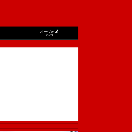
オーヴォ
OVO