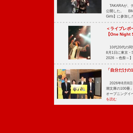
TAKARAが、デ
公開した。 BM
Girls】に参加
＜ライブレポ
【One Night
10代20代の
8月1日に東京・Sp
2026 ～色祭
「自分だけの
2026年8月
潮文庫の100
オープニングイ
を読む