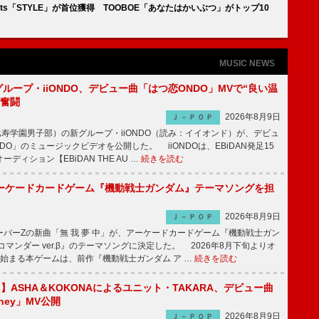
s2Hearts「STYLE」が首位獲得 TOOBOE「あなたはかいぶつ」がトップ10
MUSIC NEWS
新グループ・iiONDO、デビュー曲「はつ恋ONDO」MVで“良い温
に奮闘
2026年8月9日
Ｊ－ＰＯＰ
比寿学園男子部）の新グループ・iiONDO（読み：イイオンド）が、デビュ
DO」のミュージックビデオを公開した。 iiONDOは、EBiDAN発足15
ディション【EBiDAN THE AU …
続きを読む
ーケードカードゲーム『機動戦士ガンダム』テーマソングを担
2026年8月9日
Ｊ－ＰＯＰ
バーZの新曲「無 我 夢 中」が、アーケードカードゲーム『機動戦士ガン
コマンダー ver.β』のテーマソングに決定した。 2026年8月下旬よりオ
始まる本ゲームは、前作『機動戦士ガンダム ア …
続きを読む
irls】ASHA＆KOKONAによるユニット・TAKARA、デビュー曲
money」MV公開
2026年8月9日
Ｊ－ＰＯＰ