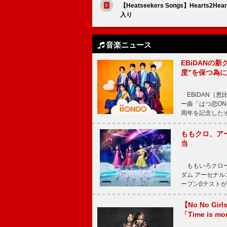
【Heatseekers Songs】Heart
入り
音楽ニュース
EBiDANの
度”を保つ為
EBiDAN（恵
ー曲「はつ恋ON
周年を記念したオー
ももクロ、ア
当
ももいろクロー
ダム アーセナル
ープンβテストが
【No No G
「Time is 