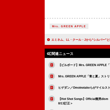
Mrs. GREEN APPLE
エミネム、LL・クール・Jから“シルバー”と韻を踏む言葉はないと挑発
関連ニュース
【ビルボード】Mrs. GREEN A
Mrs. GREEN APPLE「青と夏
ヒゲダン／Omoinotakeらがマイ
【Hot Shot Songs】Officia
8/13訂正＞