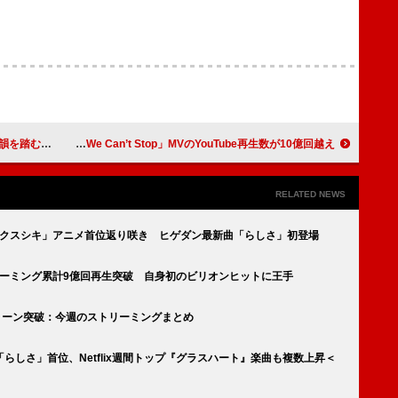
され見事に応戦
マイリー・サイラス、「We Can’t Stop」MVのYouTube再生数が10億回越え
RELATED NEWS
PPLE「クスシキ」アニメ首位返り咲き ヒゲダン最新曲「らしさ」初登場
」ストリーミング累計9億回再生突破 自身初のビリオンヒットに王手
ルストーン突破：今週のストリーミングまとめ
l髭男dism「らしさ」首位、Netflix週間トップ『グラスハート』楽曲も複数上昇＜