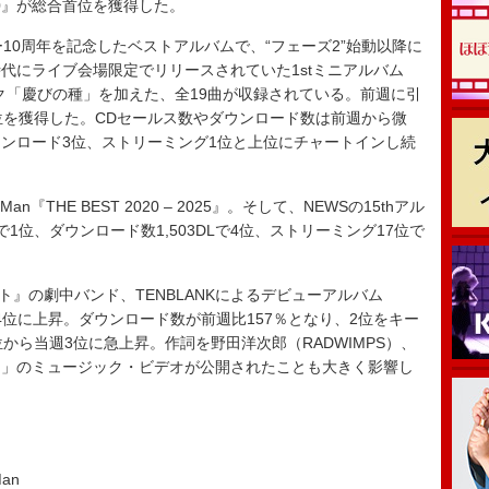
Eの『10』が総合首位を獲得した。
ビュー10周年を記念したベストアルバムで、“フェーズ2”始動以降に
代にライブ会場限定でリリースされていた1stミニアルバム
トトラック「慶びの種」を加えた、全19曲が収録されている。前週に引
位を獲得した。CDセールス数やダウンロード数は前週から微
ウンロード3位、ストリーミング1位と上位にチャートインし続
『THE BEST 2020 – 2025』。そして、NEWSの15thアル
で1位、ダウンロード数1,503DLで4位、ストリーミング17位で
ート』の劇中バンド、TENBLANKによるデビューアルバム
ら当週4位に上昇。ダウンロード数が前週比157％となり、2位をキー
から当週3位に急上昇。作詞を野田洋次郎（RADWIMPS）、
晶」のミュージック・ビデオが公開されたことも大きく影響し
Man