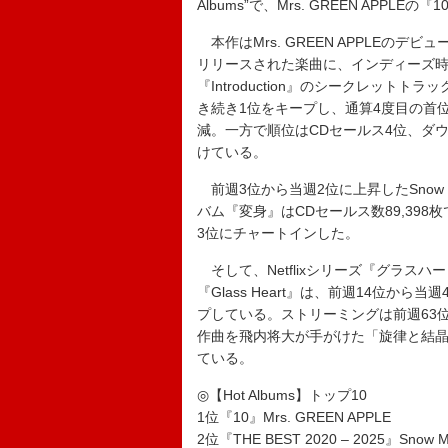
Albums”で、Mrs. GREEN APPL
本作はMrs. GREEN APPLEのデ
リリースされた楽曲に、インディーズ時
『Introduction』のシークレッ
き続き1位をキープし、通算4度目の首
減。一方で順位はCDセールス4位、ダ
けている。
前週3位から当週2位に上昇したSnow Man
バム『変身』はCDセールス数89,398枚
3位にチャートインした。
そして、Netflixシリーズ『グラスハ
『Glass Heart』は、前週14位か
プしている。ストリーミングは前週63位
作曲を飛内将大が手がけた「旋律と結
ている。
◎【Hot Albums】トップ10
1位『10』Mrs. GREEN APPLE
2位『THE BEST 2020 – 2025』Snow 