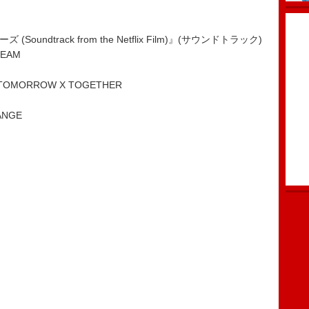
undtrack from the Netflix Film)』(サウンドトラック)
REAM
R』TOMORROW X TOGETHER
ANGE