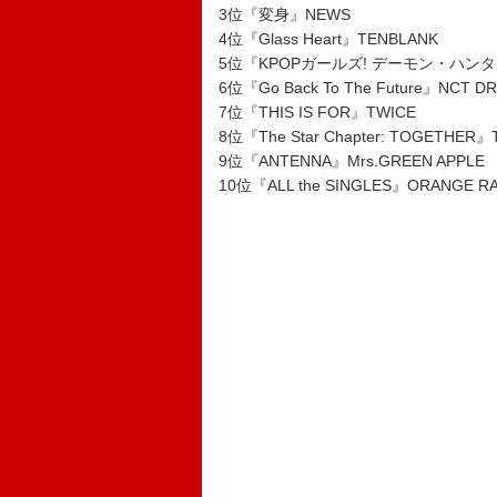
3位『変身』NEWS
4位『Glass Heart』TENBLANK
5位『KPOPガールズ! デーモン・ハンターズ (So
6位『Go Back To The Future』NCT D
7位『THIS IS FOR』TWICE
8位『The Star Chapter: TOGETHE
9位『ANTENNA』Mrs.GREEN APPLE
10位『ALL the SINGLES』ORANGE R