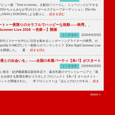
ビュー曲「Time is money」を配信リリースし、ミュージックビデオを
SG×ちゃんみなが手がけたガールズグループオーディション【No No
したASHAとKOKONAによる新ユニ …
続きを読む
ート＞一夜限りのカラフルでハッピーな祝祭――映秀。、
 Summer Live 2026 ～色祭～】開催
2026年8月9日
Ｊ－ＰＯＰ
同世代リスナーを中心に注目を集めるシンガーソングライターの映秀。が、
otify O-WESTにて一夜限りのワンマンライブ【One Night Summer Live
～】を開催した。 夏 …
続きを読む
1冊との出会いを」――全国の本屋パーティ【本パ】がスタート
2026年8月9日
Ｊ－ＰＯＰ
8日に東京・紀伊國屋書店新宿本店で、森永乳業のマウントレーニアと「新
冊」を企画する新潮文庫がコラボしたプロジェクト【本パ】オールナイト・
ベントが開催された。 本プロジェクトは「ほんとのひとやすみ …
続き
more »