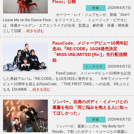
Floor」公開
2026年8月7日
洋楽
カーリー・レイ・ジェプセンが、新曲「Don’t
Leave Me on the Dance Floor」をリリースした。 ミュージック・ビデオに
は、俳優オールデン・エアエンライクが出演。監督は、劇作家・俳優・脚本家
として活躍 …
続きを読む
PassCode、メジャーデビュー10周年記
念AL『RE:CODE』10/28発売決定
「MISS UNLIMITED [Re:]」先行配信開
始
2026年8月7日
Ｊ－ＰＯＰ
PassCodeが、メジャーデビュー10周年を記念
した再録アルバム『RE:CODE』を10月28日に発売する。 今年でメジャーデ
ビュー10周年を迎えるPassCode。『THE FIRST TAKE』への出演、3年ぶりと
なる【SUMME …
続きを読む
ソンバー、自身のボディ・イメージとの
葛藤を告白「同じ悩みを抱える人に知っ
てほしかった」
2026年8月7日
洋楽
ソンバーが、最新シングル「My Body Isn’t
Ready」で歌ったボディ・イメージとの葛藤に