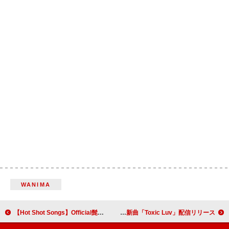
WANIMA
【Hot Shot Songs】Official髭男dism「らしさ」首位、Netflix週間トップ『グラスハート』楽曲も複数上昇
春野、アンビバレントな関係性を描く新曲「Toxic Luv」配信リリース