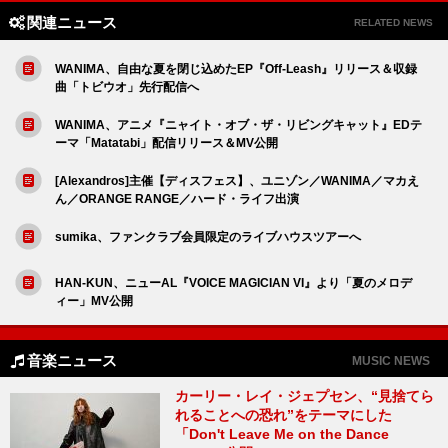
関連ニュース
RELATED NEWS
WANIMA、自由な夏を閉じ込めたEP『Off-Leash』リリース＆収録
曲「トビウオ」先行配信へ
WANIMA、アニメ『ニャイト・オブ・ザ・リビングキャット』EDテ
ーマ「Matatabi」配信リリース＆MV公開
[Alexandros]主催【ディスフェス】、ユニゾン／WANIMA／マカえ
ん／ORANGE RANGE／ハード・ライフ出演
sumika、ファンクラブ会員限定のライブハウスツアーへ
HAN-KUN、ニューAL『VOICE MAGICIAN VI』より「夏のメロデ
ィー」MV公開
音楽ニュース
MUSIC NEWS
カーリー・レイ・ジェプセン、“見捨てら
れることへの恐れ”をテーマにした
「Don't Leave Me on the Dance