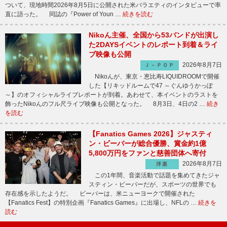
ついて、現地時間2026年8月5日に公開された米バラエティのインタビューで率
直に語った。 同誌の『Power of Youn …
続きを読む
Nikoん主催、全国から53バンドが出演し
た2DAYSイベントのレポート到着＆ライ
ブ映像も公開
2026年8月7日
Ｊ－ＰＯＰ
Nikoんが、東京・恵比寿LIQUIDROOMで開催
した【リキッドルームで47 ～ぐんゆうかっぽ
～】のオフィシャルライブレポートが到着。あわせて、本イベントのラストを
飾ったNikoんのフル尺ライブ映像も公開となった。 8月3日、4日の2 …
続き
を読む
【Fanatics Games 2026】ジャスティ
ン・ビーバーが総合優勝、賞金約1億
5,800万円をファンと慈善団体へ寄付
2026年8月7日
洋楽
この1年間、音楽活動で話題を集めてきたジャ
スティン・ビーバーだが、スポーツの世界でも
存在感を示したようだ。 ビーバーは、米ニューヨークで開催された
【Fanatics Fest】の特別企画『Fanatics Games』に出場し、NFLの …
続きを
読む