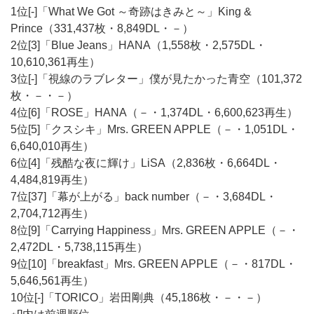
1位[-]「What We Got ～奇跡はきみと～」King &
Prince（331,437枚・8,849DL・－）
2位[3]「Blue Jeans」HANA（1,558枚・2,575DL・
10,610,361再生）
3位[-]「視線のラブレター」僕が見たかった青空（101,372
枚・－・－）
4位[6]「ROSE」HANA（－・1,374DL・6,600,623再生）
5位[5]「クスシキ」Mrs. GREEN APPLE（－・1,051DL・
6,640,010再生）
6位[4]「残酷な夜に輝け」LiSA（2,836枚・6,664DL・
4,484,819再生）
7位[37]「幕が上がる」back number（－・3,684DL・
2,704,712再生）
8位[9]「Carrying Happiness」Mrs. GREEN APPLE（－・
2,472DL・5,738,115再生）
9位[10]「breakfast」Mrs. GREEN APPLE（－・817DL・
5,646,561再生）
10位[-]「TORICO」岩田剛典（45,186枚・－・－）