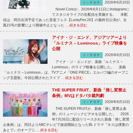
2026年8月10日
Ｊ－ＰＯＰ
Novel Coreが、2026年8月11日にInstagramに
てスタジオライブの生配信を実施する。 本配
信は、同日出演予定であった音楽フェス【LuckyFes’26】の最終日公演が、台
風15号の影響により開催中止となった …
続きを読む
アイナ・ジ・エンド、アジアツアーより
「ルミナス – Luminous」ライブ映像を
公開
2026年8月10日
Ｊ－ＰＯＰ
アイナ・ジ・エンドが、楽曲「ルミナス –
Luminous」のライブ映像を公開した。 楽曲
「ルミナス – Luminous」は、TVアニメ『ONE PIECE』エルバフ編のオープニ
ング主題歌。今回公開されたライブ …
続きを読む
THE SUPER FRUIT、新曲「推し変禁止
条例」MVはドタバタ裁判劇
2026年8月10日
Ｊ－ＰＯＰ
THE SUPER FRUITが、新曲「推し変禁止条
例」のミュージックビデオを公開した。 2026
年7月26日に配信リリースされた新曲「推し変禁
止条例」は、同日よりABCテレビで放送開始となったBLドラマ『キスは捜査の
あとで』のオープニ …
続きを読む