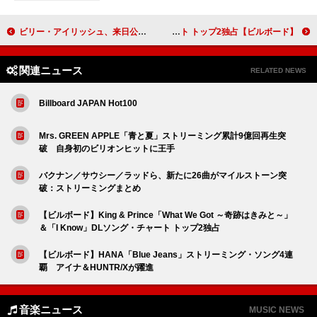
ビリー・アイリッシュ、来日公演最寄り駅で本人による駅構内アナウンス放送 日本語にも挑戦
【ビルボード】King & Prince「What We Got ～奇跡はきみと～」＆「I Know」DLソング・チャート トップ2独占
関連ニュース
RELATED NEWS
Billboard JAPAN Hot100
Mrs. GREEN APPLE「青と夏」ストリーミング累計9億回再生突
破 自身初のビリオンヒットに王手
バクナン／サウシー／ラッドら、新たに26曲がマイルストーン突
破：ストリーミングまとめ
【ビルボード】King & Prince「What We Got ～奇跡はきみと～」
＆「I Know」DLソング・チャート トップ2独占
【ビルボード】HANA「Blue Jeans」ストリーミング・ソング4連
覇 アイナ＆HUNTR/Xが躍進
音楽ニュース
MUSIC NEWS