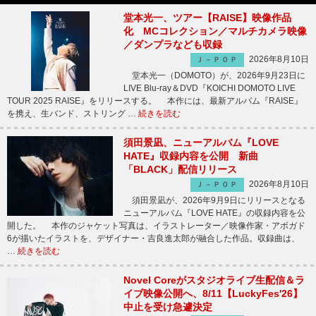
堂本光一、ツアー【RAISE】映像作品
化 MCコレクション／マルチカメラ映像
／ダンプラなども収録
2026年8月10日
Ｊ－ＰＯＰ
堂本光一（DOMOTO）が、2026年9月23日に
LIVE Blu-ray＆DVD『KOICHI DOMOTO LIVE
TOUR 2025 RAISE』をリリースする。 本作には、最新アルバム『RAISE』
を携え、生バンド、ストリング …
続きを読む
須田景凪、ニューアルバム『LOVE
HATE』収録内容を公開 新曲
「BLACK」配信リリース
2026年8月10日
Ｊ－ＰＯＰ
須田景凪が、2026年9月9日にリリースとなる
ニューアルバム『LOVE HATE』の収録内容を公
開した。 本作のジャケット写真は、イラストレーター／映像作家・アボガド
6が描いたイラストを、デザイナー・吉良進太郎が融合した作品。収録曲は、
…
続きを読む
Novel Coreがスタジオライブ生配信＆ラ
イブ映像公開へ、8/11【LuckyFes'26】
中止を受け急遽決定