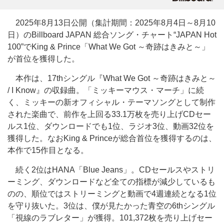
2025年8月13日公開（集計期間：2025年8月4日～8月10
日）のBillboard JAPAN 総合ソング・チャート“JAPAN Hot
100”でKing & Prince「What We Got ～奇跡はきみと～」
が首位を獲得した。
本作は、17thシングル『What We Got ～奇跡はきみと～
/ I Know』の収録曲。「ミッキーマウス・マーチ」に続
く、ミッキーの新オフィシャル・テーマソングとして制作
された楽曲で、前作を上回る33.1万枚を売り上げCDセー
ルス1位、ダウンロードでも1位、ラジオ3位、動画32位を
獲得した。なおKing & Princeが総合首位を獲得するのは、
本作で15作目となる。
続く2位はHANA「Blue Jeans」。CDセールスやストリ
ーミング、ダウンロードなど全ての指標が減少しているも
のの、順位ではストリーミングと動画で4週連続となる1位
を守り抜いた。3位は、僕が見たかった青空の6thシングル
「視線のラブレター」が獲得。101,372枚を売り上げセー