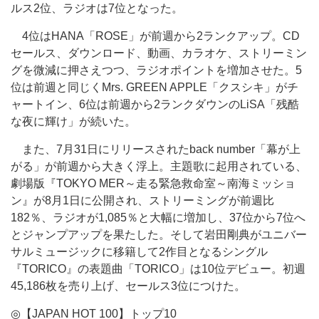
ルス2位、ラジオは7位となった。
4位はHANA「ROSE」が前週から2ランクアップ。CD
セールス、ダウンロード、動画、カラオケ、ストリーミン
グを微減に押さえつつ、ラジオポイントを増加させた。5
位は前週と同じくMrs. GREEN APPLE「クスシキ」がチ
ャートイン、6位は前週から2ランクダウンのLiSA「残酷
な夜に輝け」が続いた。
また、7月31日にリリースされたback number「幕が上
がる」が前週から大きく浮上。主題歌に起用されている、
劇場版『TOKYO MER～走る緊急救命室～南海ミッショ
ン』が8月1日に公開され、ストリーミングが前週比
182％、ラジオが1,085％と大幅に増加し、37位から7位へ
とジャンプアップを果たした。そして岩田剛典がユニバー
サルミュージックに移籍して2作目となるシングル
『TORICO』の表題曲「TORICO」は10位デビュー。初週
45,186枚を売り上げ、セールス3位につけた。
◎【JAPAN HOT 100】トップ10