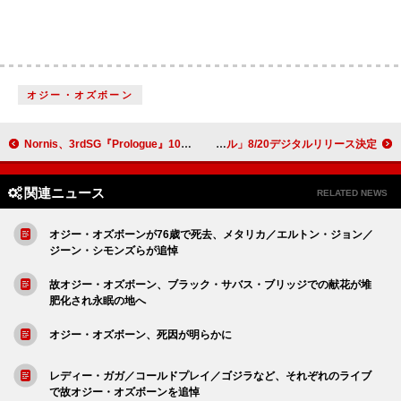
オジー・オズボーン
Nornis、3rdSG『Prologue』10/29発売決定
十明、新曲「クズ男撃退サークル」8/20デジタルリリース決定
関連ニュース
RELATED NEWS
オジー・オズボーンが76歳で死去、メタリカ／エルトン・ジョン／
ジーン・シモンズらが追悼
故オジー・オズボーン、ブラック・サバス・ブリッジでの献花が堆
肥化され永眠の地へ
オジー・オズボーン、死因が明らかに
レディー・ガガ／コールドプレイ／ゴジラなど、それぞれのライブ
で故オジー・オズボーンを追悼