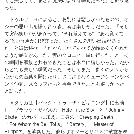
ても美しくて、まさに魔法のような瞬間だった」と振り返
った。
トゥルヒーヨによると、お別れは悲しかったものの、オ
ジーの思い出を語り合う参加者は楽しそうだった。「そし
て突然笑い声があがって、“それ覚えてる”、“あれ覚えて
る”という声が飛び交った。たくさんの思い出話があっ
た」と彼は述べ、「だからこれですべてが締めくくられた
ような感覚があった。妻のクロエと一緒に行ったこと、そ
の瞬間を家族と共有できたことは本当に嬉しかった。だか
らとても美しい瞬間だった。そしてまた、多くの人々から
心からの言葉を聞けたり、さまざまなミュージシャンやバ
ンド仲間、スタッフたちと再会できたことも嬉しかった」
と語った。
メタリカは【バック・トゥ・ザ・ビギニング】に出演
し、ブラック・サバスの「Hole in the Sky」と「Johnny
Blade」のカバーに加え、自身の「Creeping Death」
「For Whom the Bell Tolls」「Battery」「Master of
Puppets」を演奏した。彼らはオジーとサバスに敬意を表