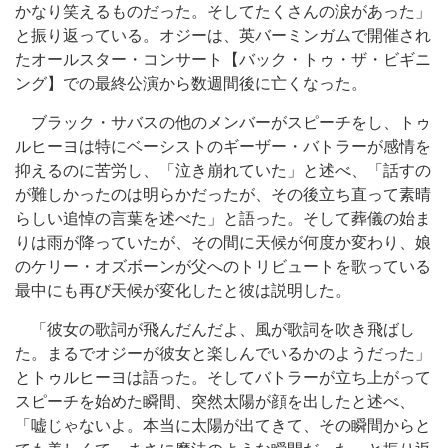
かなり笑えるものだった。そしてたくさんの涙があった」
と振り返っている。オジーは、英バーミンガムで開催され
たオールスター・コンサート【バック・トゥ・ザ・ビギニ
ング】での最終公演から数週間後に亡くなった。
ブラック・サバスの他のメンバーがスピーチをし、トゥ
ルヒーヨは特にベーシストのギーザー・バトラーが感情を
抑えるのに苦労し、「泣き崩れていた」と述べ、「話すの
が難しかったのは明らかだったが、その後立ち直って素晴
らしい追悼の言葉を述べた」と語った。そして葬儀の始ま
りは雨が降っていたが、その間に天候が何度か変わり、娘
のケリー・オズボーンが父へのトリビュートを歌っている
最中にも再び天候が変化したと彼は説明した。
「彼女の歌詞が飛んだんだよ、風が歌詞を吹き飛ばし
た。まるでオジーが彼女と楽しんでいるかのようだった」
とトゥルヒーヨは語った。そしてバトラーが立ち上がって
スピーチを始めた瞬間、突然太陽が顔を出したと述べ、
「嘘じゃないよ。本当に太陽が出てきて、その瞬間からと