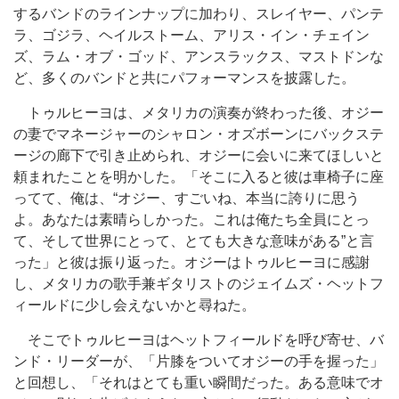
するバンドのラインナップに加わり、スレイヤー、パンテ
ラ、ゴジラ、ヘイルストーム、アリス・イン・チェイン
ズ、ラム・オブ・ゴッド、アンスラックス、マストドンな
ど、多くのバンドと共にパフォーマンスを披露した。
トゥルヒーヨは、メタリカの演奏が終わった後、オジー
の妻でマネージャーのシャロン・オズボーンにバックステ
ージの廊下で引き止められ、オジーに会いに来てほしいと
頼まれたことを明かした。「そこに入ると彼は車椅子に座
ってて、俺は、“オジー、すごいね、本当に誇りに思う
よ。あなたは素晴らしかった。これは俺たち全員にとっ
て、そして世界にとって、とても大きな意味がある”と言
った」と彼は振り返った。オジーはトゥルヒーヨに感謝
し、メタリカの歌手兼ギタリストのジェイムズ・ヘットフ
ィールドに少し会えないかと尋ねた。
そこでトゥルヒーヨはヘットフィールドを呼び寄せ、バ
ンド・リーダーが、「片膝をついてオジーの手を握った」
と回想し、「それはとても重い瞬間だった。ある意味でオ