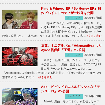
King & Prince、EP『So Honey EP』制
作ビハインドのティザー映像を公開
2026年8月8日
Ｊ－ＰＯＰ
King & Princeが、2026年9月2日にリリースと
なる1st EP『So Honey EP』より、初回限定盤B
に収録されるEP制作ビハインド映像のティザー
映像を公開した。 本作は、タイトル曲「So Honey」の中の印 …
続きを読む
葛葉、ミニアルバム『Adamantite』より
Ayase提供曲「王道」MV公開
2026年8月8日
Ｊ－ＰＯＰ
葛葉が、新曲「王道」のミュージックビデオ
を公開した。 新曲「王道」は、2026年7月29
日にリリースされたニューミニアルバム
『Adamantite』の収録曲。Ayaseによる提供曲で、“王者の苦悩”と“これからの
意思表明”が込められてい …
続きを読む
Ado、ビビッドでエネルギッシュな「モ
ンストロ」MV公開
2026年8月8日
Ｊ－ＰＯＰ
Adoが、新曲「モンストロ」を配信リリース