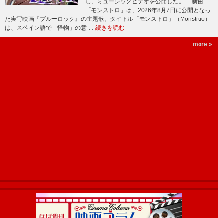
し、ミュージックビデオを公開した。 新曲
「モンストロ」は、2026年8月7日に公開となっ
た実写映画『ブルーロック』の主題歌。タイトル「モンストロ」（Monstruo）
は、スペイン語で「怪物」の意 …
続きを読む
more »