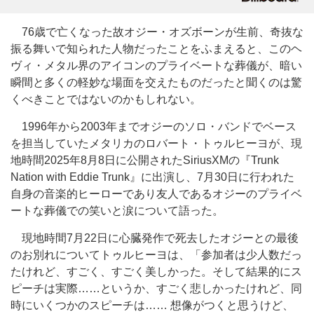
76歳で亡くなった故オジー・オズボーンが生前、奇抜な
振る舞いで知られた人物だったことをふまえると、このヘ
ヴィ・メタル界のアイコンのプライベートな葬儀が、暗い
瞬間と多くの軽妙な場面を交えたものだったと聞くのは驚
くべきことではないのかもしれない。
1996年から2003年までオジーのソロ・バンドでベース
を担当していたメタリカのロバート・トゥルヒーヨが、現
地時間2025年8月8日に公開されたSiriusXMの『Trunk
Nation with Eddie Trunk』に出演し、7月30日に行われた
自身の音楽的ヒーローであり友人であるオジーのプライベ
ートな葬儀での笑いと涙について語った。
現地時間7月22日に心臓発作で死去したオジーとの最後
のお別れについてトゥルヒーヨは、「参加者は少人数だっ
たけれど、すごく、すごく美しかった。そして結果的にス
ピーチは実際……というか、すごく悲しかったけれど、同
時にいくつかのスピーチは…… 想像がつくと思うけど、