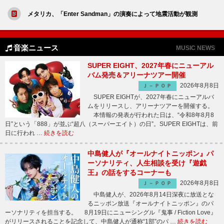
メタリカ、「Enter Sandman」の演奏によって地震活動が観測
音楽ニュース
MUSIC NEWS
SUPER EIGHT、2027年春にニューアル
バム発売＆アリーナツアー開催
2026年8月8日
Ｊ－ＰＯＰ
SUPER EIGHTが、2027年春にニューアルバ
ムをリリースし、アリーナツアーを開催する。
本情報の発表が行われた日は、“令和8年8月8
日”という「888」が並ぶ“超八（スーパーエイト）の日”。SUPER EIGHTは、前
日に行われ …
続きを読む
中島健人が『オールナイトニッポン』パ
ーソナリティ、人生相談を受け『遊戯
王』の話をするコーナーも
2026年8月8日
Ｊ－ＰＯＰ
中島健人が、2026年8月14日深夜に放送とな
るニッポン放送『オールナイトニッポン』のパ
ーソナリティを担当する。 8月19日にニューシングル『鬼事 / Fiction Love』
がリリースされることを記念して、中島健人が通称“1部”のパ …
続きを読む