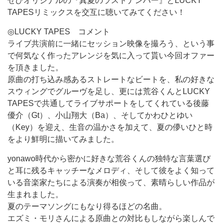
ぜひオリジナルの『真夏のラストナンバー』とLUCKY
TAPESリミックスを交互に聴いてみてください！
◎LUCKY TAPES コメント
ライブ共演前に一緒にセッション映像を撮ろう、という事
で何気なく作ったアレンジを気に入って貰い今回オファー
を頂きました。
原曲の打ち込み感あるストレートなビートを、私の好きな
スウィングでグルーヴを足し、更には荒谷くんとLUCKY
TAPESで共通してライブサポートをしてくれている後藤
優介（Gt）、小山翔大（Ba）、そしてかわひとゆい
（Key）を迎え、生音の温かさを加えて、夏の儚いひと時
をより鮮明に描いてみました。
yonawo時代から密かに好きな荒谷くんの独特な言葉選び
と耳に残るキャッチーなメロディ、そして彼をよく知って
いる音楽家たちによる演奏が相俟って、素晴らしい作品が
生まれました。
夏のテーマソングにもなり得るほどの名曲。
エズミ・モリさんによる原曲との対比もしながら楽しんで