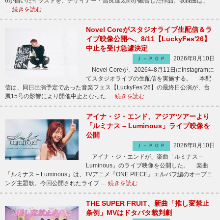
6が描いたイラストを、デザイナー・吉良進太郎が融合した作品。収録曲は、
…
続きを読む
Novel Coreがスタジオライブ生配信＆ラ
イブ映像公開へ、8/11【LuckyFes'26】
中止を受け急遽決定
2026年8月10日
Ｊ－ＰＯＰ
Novel Coreが、2026年8月11日にInstagramに
てスタジオライブの生配信を実施する。 本配
信は、同日出演予定であった音楽フェス【LuckyFes’26】の最終日公演が、台
風15号の影響により開催中止となった …
続きを読む
アイナ・ジ・エンド、アジアツアーより
「ルミナス – Luminous」ライブ映像を
公開
2026年8月10日
Ｊ－ＰＯＰ
アイナ・ジ・エンドが、楽曲「ルミナス –
Luminous」のライブ映像を公開した。 楽曲
「ルミナス – Luminous」は、TVアニメ『ONE PIECE』エルバフ編のオープニ
ング主題歌。今回公開されたライブ …
続きを読む
THE SUPER FRUIT、新曲「推し変禁止
条例」MVはドタバタ裁判劇