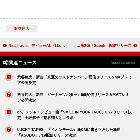
荒谷翔大
Ninajirachi、デビューAL『I Love My Computer』リリース
Aooo、3か月連続リリース第2弾「Geeek」配信リリース
関連ニュース
RELATED NEWS
荒谷翔大、新曲「真夏のラストナンバー」配信リリース＆MVプレミ
ア公開決定
荒谷翔大、新曲「ピーナッツバター」5/9配信リリース＆MVプレミ
ア公開決定
gb、メジャーデビュー曲「SMILE IN YOUR FACE」8/27リリース決
定 土岐麻子／荒谷翔大とコラボ
LUCKY TAPES、『イオンモール』新CMに書き下ろした新曲
「ASOBO」3/19配信リリース決定