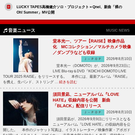
LUCKY TAPES高橋健介ソロ・プロジェクト＝Qnel、新曲「裸の
Oh! Summer」MV公開
音楽ニュース
MUSIC NEWS
堂本光一、ツアー【RAISE】映像作品
化 MCコレクション／マルチカメラ映像
／ダンプラなども収録
2026年8月10日
Ｊ－ＰＯＰ
堂本光一（DOMOTO）が、2026年9月23日に
LIVE Blu-ray＆DVD『KOICHI DOMOTO LIVE
TOUR 2025 RAISE』をリリースする。 本作には、最新アルバム『RAISE』
を携え、生バンド、ストリング …
続きを読む
須田景凪、ニューアルバム『LOVE
HATE』収録内容を公開 新曲
「BLACK」配信リリース
2026年8月10日
Ｊ－ＰＯＰ
須田景凪が、2026年9月9日にリリースとなる
ニューアルバム『LOVE HATE』の収録内容を公
開した。 本作のジャケット写真は、イラストレーター／映像作家・アボガド