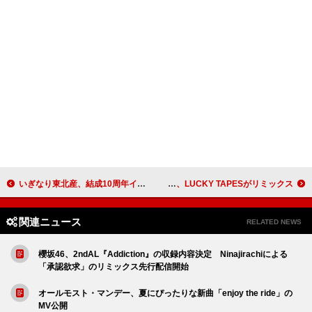
いぎなり東北産、結成10周年イヤーがスタート メジャー1stシングルを10/8にリリース
荒谷翔大の新曲「真夏のラストナンバー」、LUCKY TAPESがリミックス
関連ニュース
RELATED NEWS
櫻坂46、2ndAL『Addiction』の収録内容決定 Ninajirachiによる
「承認欲求」のリミックス先行配信開始
オールモスト・マンデー、夏にぴったりな新曲「enjoy the ride」の
MV公開