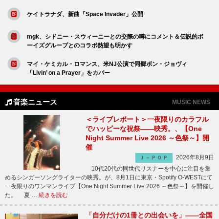
ケイトラナダ、新曲「Space Invader」公開
mgk、シドニー・スウィーニーとの交際の噂にコメント＆伝説的ボ
ーイズグループとのコラボ熱望も明かす
マイ・ケミカル・ロマンス、米NJ公演で同郷ボン・ジョヴィ
「Livin’ on a Prayer」をカバー
音楽ニュース
MUSIC NEWS
＜ライブレポート＞一夜限りのカラフル
でハッピーな祝祭――映秀。、【One
Night Summer Live 2026 ～色祭～】開
催
2026年8月9日
Ｊ－ＰＯＰ
10代20代の同世代リスナーを中心に注目を集
めるシンガーソングライターの映秀。が、8月1日に東京・Spotify O-WESTにて
一夜限りのワンマンライブ【One Night Summer Live 2026 ～色祭～】を開催し
た。 夏 …
続きを読む
「自分だけの1冊との出会いを」――全国