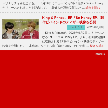
ーソナリティを担当する。 8月19日にニューシングル『鬼事 / Fiction Love』
がリリースされることを記念して、中島健人が通称“1部”のパ …
続きを読む
King & Prince、EP『So Honey EP』制
作ビハインドのティザー映像を公開
2026年8月8日
Ｊ－ＰＯＰ
King & Princeが、2026年9月2日にリリースと
なる1st EP『So Honey EP』より、初回限定盤B
に収録されるEP制作ビハインド映像のティザー
映像を公開した。 本作は、タイトル曲「So Honey」の中の印 …
続きを読む
more »