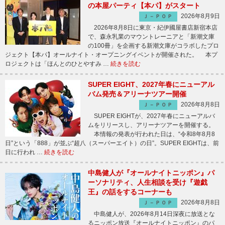
の本屋パーティ【本パ】がスタート
2026年8月9日
Ｊ－ＰＯＰ
2026年8月8日に東京・紀伊國屋書店新宿本店
で、森永乳業のマウントレーニアと「新潮文庫
の100冊」を企画する新潮文庫がコラボしたプロ
ジェクト【本パ】オールナイト・オープニングイベントが開催された。 本プ
ロジェクトは「ほんとのひとやすみ …
続きを読む
SUPER EIGHT、2027年春にニューアル
バム発売＆アリーナツアー開催
2026年8月8日
Ｊ－ＰＯＰ
SUPER EIGHTが、2027年春にニューアルバ
ムをリリースし、アリーナツアーを開催する。
本情報の発表が行われた日は、“令和8年8月8
日”という「888」が並ぶ“超八（スーパーエイト）の日”。SUPER EIGHTは、前
日に行われ …
続きを読む
中島健人が『オールナイトニッポン』パ
ーソナリティ、人生相談を受け『遊戯
王』の話をするコーナーも
2026年8月8日
Ｊ－ＰＯＰ
中島健人が、2026年8月14日深夜に放送とな
るニッポン放送『オールナイトニッポン』のパ