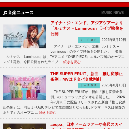
音楽ニュース
MUSIC NEWS
アイナ・ジ・エンド、アジアツアーより
「ルミナス – Luminous」ライブ映像を
公開
2026年8月10日
Ｊ－ＰＯＰ
アイナ・ジ・エンドが、楽曲「ルミナス –
Luminous」のライブ映像を公開した。 楽曲
「ルミナス – Luminous」は、TVアニメ『ONE PIECE』エルバフ編のオープニ
ング主題歌。今回公開されたライブ …
続きを読む
THE SUPER FRUIT、新曲「推し変禁止
条例」MVはドタバタ裁判劇
2026年8月10日
Ｊ－ＰＯＰ
THE SUPER FRUITが、新曲「推し変禁止条
例」のミュージックビデオを公開した。 2026
年7月26日に配信リリースされた新曲「推し変禁
止条例」は、同日よりABCテレビで放送開始となったBLドラマ『キスは捜査の
あとで』のオープニ …
続きを読む
aespa、日本ドームツアーや高尺スカイ