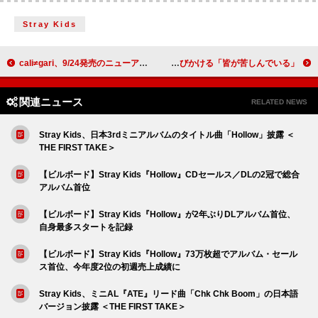
Stray Kids
cali≠gari、9/24発売のニューアルバム『18』詳細解禁
マドンナ、ガザの“罪のない子どもたち”を救ってほしいと神に呼びかける「皆が苦しんでいる」
関連ニュース
RELATED NEWS
Stray Kids、日本3rdミニアルバムのタイトル曲「Hollow」披露 ＜
THE FIRST TAKE＞
【ビルボード】Stray Kids『Hollow』CDセールス／DLの2冠で総合
アルバム首位
【ビルボード】Stray Kids『Hollow』が2年ぶりDLアルバム首位、
自身最多スタートを記録
【ビルボード】Stray Kids『Hollow』73万枚超でアルバム・セール
ス首位、今年度2位の初週売上成績に
Stray Kids、ミニAL『ATE』リード曲「Chk Chk Boom」の日本語
バージョン披露 ＜THE FIRST TAKE＞