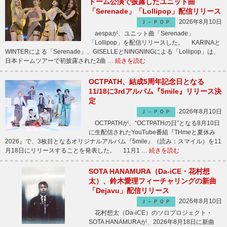
ドーム公演で披露したユニット曲
「Serenade」「Lollipop」配信リリース
2026年8月10日
Ｊ－ＰＯＰ
aespaが、ユニット曲「Serenade」
「Lollipop」を配信リリースした。 KARINAと
WINTERによる「Serenade」、GISELLEとNINGNINGによる「Lollipop」は、
日本ドームツアーで初披露された2曲 …
続きを読む
OCTPATH、結成5周年記念日となる
11/18に3rdアルバム『5mile』リリース決
定
2026年8月10日
Ｊ－ＰＯＰ
OCTPATHが、“OCTPATHの日”となる8月10日
に生配信されたYouTube番組『THmeと夏休み
2026』で、3枚目となるオリジナルアルバム『5mile』（読み：スマイル）を11
月18日にリリースすることを発表した。 11月1 …
続きを読む
SOTA HANAMURA（Da-iCE・花村想
太）、鈴木愛理フィーチャリングの新曲
「Dejavu」配信リリース
2026年8月10日
Ｊ－ＰＯＰ
花村想太（Da-iCE）のソロプロジェクト・
SOTA HANAMURAが、2026年8月18日に新曲