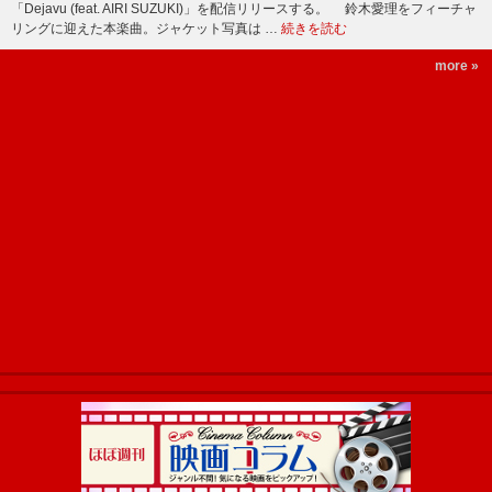
「Dejavu (feat. AIRI SUZUKI)」を配信リリースする。 鈴木愛理をフィーチャ
リングに迎えた本楽曲。ジャケット写真は …
続きを読む
more »