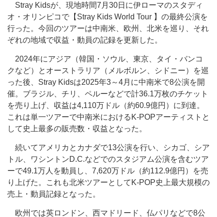
Stray Kidsが、現地時間7月30日に伊ローマのスタディ
オ・オリンピコで【Stray Kids World Tour 】の最終公演を
行った。今回のツアーは中南米、欧州、北米を巡り、それ
ぞれの地域で収益・動員の記録を更新した。
2024年にアジア（韓国・ソウル、東京、タイ・バンコ
クなど）とオーストラリア（メルボルン、シドニー）を巡
った後、Stray Kidsは2025年3～4月に中南米で8公演を開
催。ブラジル、チリ、ペルーなどで計36.1万枚のチケット
を売り上げ、収益は4,110万ドル（約60.9億円）に到達。
これは単一ツアーで中南米におけるK-POPアーティストと
して史上最多の販売数・収益となった。
続いてアメリカとカナダで13公演を行い、シカゴ、シア
トル、ワシントンD.C.などでのスタジアム公演を含むツア
ーで49.1万人を動員し、7,620万ドル（約112.9億円）を売
り上げた。これも北米ツアーとしてK-POP史上最大規模の
売上・動員記録となった。
欧州では英ロンドン、西マドリード、仏パリなどで8公