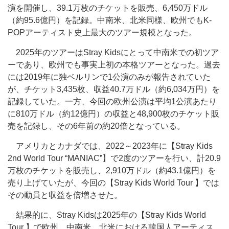
演を開催し、39.1万枚のチケットを販売、6,450万ドル
（約95.6億円）を記録。中南米、北米同様、欧州でもK-
POPアーティスト史上最大のツアー規模となった。
2025年のツアーはStray Kidsにとって中南米での初ツア
ーであり、欧州でも事実上初の本格ツアーとなった。過去
には2019年に独ベルリンで1公演のみが報告されていた
が、チケット3,435枚、収益40.7万ドル（約6,034万円）を
記録していた。一方、今回の欧州公演は平均1公演あたり
に810万ドル（約12億円）の収益と48,900枚のチケット販
売を記録し、その6年前の約20倍となっている。
アメリカとカナダでは、2022～2023年に【Stray Kids
2nd World Tour “MANIAC”】で2度のツアーを行い、計20.9
万枚のチケットを販売し、2,910万ドル（約43.1億円）を
売り上げていたが、今回の【Stray Kids World Tour 】では
その動員と収益を倍増させた。
結果的に、Stray Kidsは2025年の【Stray Kids World
Tour 】で欧州、中南米、北米における韓国人アーティス