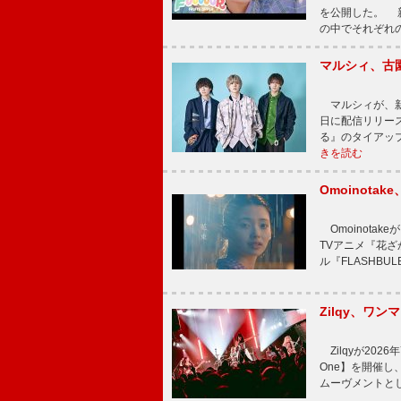
を公開した。 新曲
の中でそれぞれ
マルシィ、古
マルシィが、新
日に配信リリー
る』のタイアッ
きを読む
Omoinot
Omoinota
TVアニメ『花ざ
ル『FLASHBU
Zilqy、ワン
Zilqyが2026年
One】を開催し、
ムーヴメントと