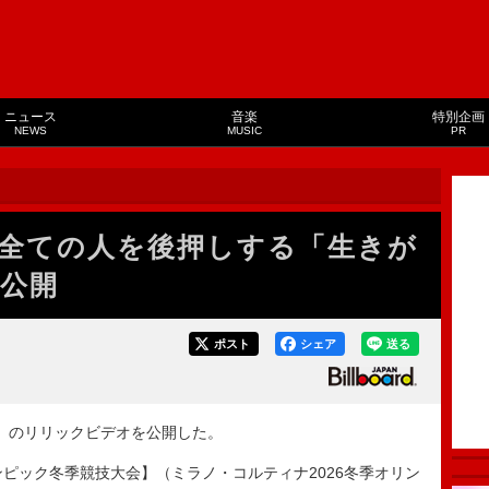
ニュース
音楽
特別企画
NEWS
MUSIC
PR
ER、全ての人を後押しする「生きが
公開
ポスト
シェア
送る
がい」のリリックビデオを公開した。
ピック冬季競技大会】（ミラノ・コルティナ2026冬季オリン