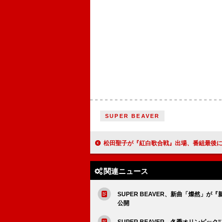
SUPER BEAVER
松田聖子が『紅白歌合戦』出場、番組最後に「青い珊瑚
関連ニュース
SUPER BEAVER、新曲「燦然」が
公開
SUPER BEAVER、冬季オリンピッ