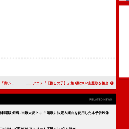
礁」披露へ
ちゃんみな、アニメ『【推しの子】』第3期のOP主題歌を担当
RELATED NEWS
『新劇場版 銀魂 -吉原大炎上-』主題歌に決定＆楽曲を使用した本予告映像
ク“フジテレビ系2026 アスリート応援ソング”を担当