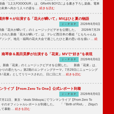
「1,2,3,FOOOOUR」は、GRe4N BOYZによる書き下ろし楽曲。電車
の未来へ向かう人々の姿を …
続きを読む
園井寧々が出演する「花火が瞬いて」MVはひと夏の物語
2026年8月6日
Ｊ－ＰＯＰ
曲「花火が瞬いて」のミュージックビデオを公開した。 2026年7月29
スされた新曲「花火が瞬いて」は、テレビ西日本の番組『じもちゃんね
プソング。地元・福岡の花火大会で過ごしたひと夏の思い出を描い …
続
ake、南琴奈＆黒田昊夢が出演する「花束」MVで“好き”を表現
2026年8月6日
Ｊ－ＰＯＰ
keが、新曲「花束」のミュージックビデオを公開した。 新曲「花束」は、
かりの君たちへ』第2期のエンディングテーマ。7月29日にニューシング
LB / 花束』としてリリースされた、日に日に大 …
続きを読む
マンライブ【From Zero To One】公式レポート到着
2026年8月6日
Ｊ－ＰＯＰ
7月11日、東京・Veats Shibuyaにてワンマンライブ【From Zero To
そのオフィシャルレポートが到着した。 「『Birth of Riot』、Zilqyの
して暴動 …
続きを読む