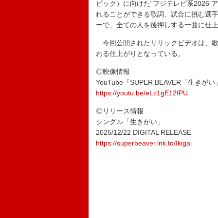
ピック）に向けた“フジテレビ系2026
れることができる歌詞、試合に挑む選
ーで、全ての人を後押しする一曲に仕
今回公開されたリリックビデオは、歌
わる仕上がりとなっている。
◎映像情報
YouTube『SUPER BEAVER「生きがい」L
https://youtu.be/eLc1gE12fPU
◎リリース情報
シングル「生きがい」
2025/12/22 DIGITAL RELEASE
https://superbeaver.lnk.to/Ikigai