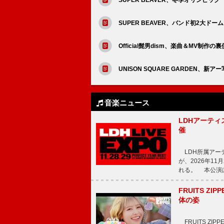
SUPER BEAVER、バンド初2大ドー
Official髭男dism、楽曲＆MV制作
UNISON SQUARE GARDEN、新アー
音楽ニュース
LDHアーティス
催
LDH所属アーティス
が、2026年1
れる。 本公演は
FRUITS ZI
体の姿
FRUITS ZI