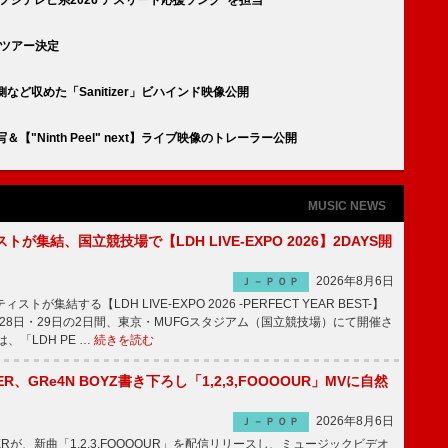
ムツアー決定
の裏側など収めた「Sanitizer」ビハインド映像公開
写＆【"Ninth Peel" next】ライブ映像のトレーラー公開
MUSIC NEWS
トが集結、国立競技場で【LDH LIVE-EXPO 2026】2DAYS開
2026年8月6日
Ｊ－ＰＯＰ
トが集結する【LDH LIVE-EXPO 2026 -PERFECT YEAR BEST-】
1月28日・29日の2日間、東京・MUFGスタジアム（国立競技場）にて開催さ
、「LDH PE …
続きを読む
PPER、GRe4N BOYZ書き下ろし「1,2,3,FOOOOUR」MVに自然
2026年8月6日
Ｊ－ＰＯＰ
PPERが、新曲「1,2,3,FOOOOUR」を配信リリースし、ミュージックビデオ