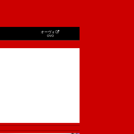
オーヴォ
OVO