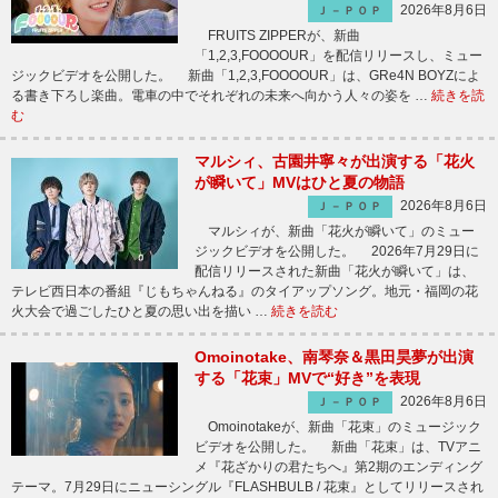
2026年8月6日
Ｊ－ＰＯＰ
FRUITS ZIPPERが、新曲
「1,2,3,FOOOOUR」を配信リリースし、ミュー
ジックビデオを公開した。 新曲「1,2,3,FOOOOUR」は、GRe4N BOYZによ
る書き下ろし楽曲。電車の中でそれぞれの未来へ向かう人々の姿を …
続きを読
む
マルシィ、古園井寧々が出演する「花火
が瞬いて」MVはひと夏の物語
2026年8月6日
Ｊ－ＰＯＰ
マルシィが、新曲「花火が瞬いて」のミュー
ジックビデオを公開した。 2026年7月29日に
配信リリースされた新曲「花火が瞬いて」は、
テレビ西日本の番組『じもちゃんねる』のタイアップソング。地元・福岡の花
火大会で過ごしたひと夏の思い出を描い …
続きを読む
Omoinotake、南琴奈＆黒田昊夢が出演
する「花束」MVで“好き”を表現
2026年8月6日
Ｊ－ＰＯＰ
Omoinotakeが、新曲「花束」のミュージック
ビデオを公開した。 新曲「花束」は、TVアニ
メ『花ざかりの君たちへ』第2期のエンディング
テーマ。7月29日にニューシングル『FLASHBULB / 花束』としてリリースされ