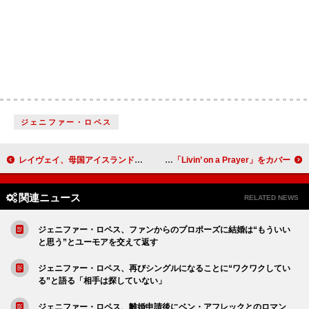
ジェニファー・ロペス
レイヴェイ、母国アイスランドで撮影された「Snow White」MV公開
マイ・ケミカル・ロマンス、米NJ公演で同郷ボン・ジョヴィ「Livin’ on a Prayer」をカバー
関連ニュース
RELATED NEWS
ジェニファー・ロペス、ファンからのプロポーズに結婚は“もういい
と思う”とユーモアを交えて返す
ジェニファー・ロペス、再びシングルになることに“ワクワクしてい
る”と語る「相手は探していない」
ジェニファー・ロペス、離婚申請後にベン・アフレックとのロマン