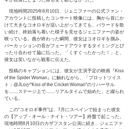
現地時間2025年8月10日、ジェニファーの公式ファン・
アカウントに投稿したコンサート映像には、胸から首にか
けて大きなコオロギが這い上がってきても、バラードを歌
い続け、終始落ち着いた様子を見せるジェニファーの姿が
映っている。曲が終わった瞬間、彼女はコオロギを掴み、
パーカッションの音がフェードアウトするタイミングとぴ
ったり合わせて脇に払った。「くすぐったかった！」と、
彼女は笑いながら観客に伝えた。
投稿のキャプションには、彼女が主演予定の映画『Kiss
of the Spider Woman』に触れながら、「プロットツイス
ト：@JLoが“Kiss of the Cricket Woman”のリハーサル
を……ステージ上で……リアルタイムで始めた」と綴られ
ている。
この“コオロギ事件”は、7月にスペインで始まった彼女
の【アップ・オール・ナイト・ツアー】終盤で起こった。
現地時間8月10日のカザフスタン公演に続き、ジェニファ