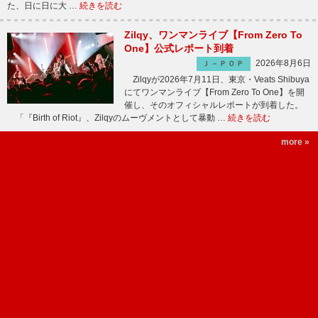
た、日に日に大 …
続きを読む
Zilqy、ワンマンライブ【From Zero To
One】公式レポート到着
2026年8月6日
Ｊ－ＰＯＰ
Zilqyが2026年7月11日、東京・Veats Shibuya
にてワンマンライブ【From Zero To One】を開
催し、そのオフィシャルレポートが到着した。
「『Birth of Riot』、Zilqyのムーヴメントとして暴動 …
続きを読む
more »