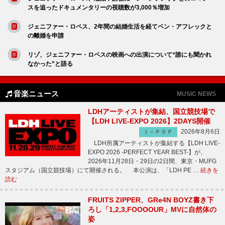
スを追ったドキュメンタリーの視聴数が3,000％増加
ジェニファー・ロペス、2年間の結婚生活を経てベン・アフレックと
の離婚を申請
リゾ、ジェニファー・ロペスの映画への出演について“誰にも聞かれ
なかった”と語る
音楽ニュース
MUSIC NEWS
LDHアーティストが集結、国立競技場で
【LDH LIVE-EXPO 2026】2DAYS開催
2026年8月6日
Ｊ－ＰＯＰ
LDH所属アーティストが集結する【LDH LIVE-
EXPO 2026 -PERFECT YEAR BEST-】が、
2026年11月28日・29日の2日間、東京・MUFG
スタジアム（国立競技場）にて開催される。 本公演は、「LDH PE …
続きを
読む
FRUITS ZIPPER、GRe4N BOYZ書き下
ろし「1,2,3,FOOOOUR」MVに自然体の
姿