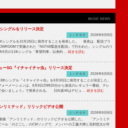
MUSIC NEWS
2thシングルをリリース決定
2026年8月8日
Ｊ－ＰＯＰ
2thシングルを10月28日に発売することを発表した。 発表は、配信プラ
OWROOMで実施された『NGT48緊急生配信』で行われた。シングルのリ
5年6月の11thシングル「希望列車」以来約 …
続きを読む
ニューSG『イチャイチャ虫』リリース決定
2026年8月8日
Ｊ－ＰＯＰ
8thシングル『イチャイチャ虫』を9月30日に発売することが決定した。
ォーメーションは、8月9日25時20分から放送のレギュラー番組、テレ
で会いましょう』で発表される。 日向坂46はデビュ …
続きを読む
「アンリミテッド」リリックビデオ公開
2026年8月8日
Ｊ－ＰＯＰ
、最新曲「アンリミテッド」のリリックビデオを公開した。 「アンリミテ
ビール「のどごし」のCMソングで、メンバーの工藤大輝と花村想太が作