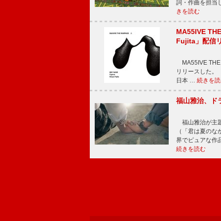
詞・作曲を担当
きを読む
MA55IVE TH
Fujita」配
MA55IVE THE 
リリースした。 本
日本 …
続きを読
福山雅治、ド
福山雅治が主題
（「君は夏のな
界でピュアな作
続きを読む