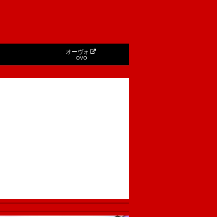
オーヴォ
OVO