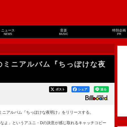
ニュース
音楽
特別企画
NEWS
MUSIC
PR
帰のミニアルバム『ちっぽけな夜
ポスト
シェア
送る
ューミニアルバム『ちっぽけな夜明け』をリリースする。
なよ」というアユニ・Dの決意が感じ取れるキャッチコピー