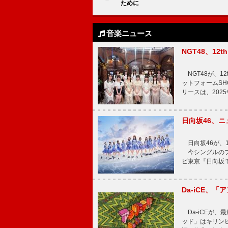
ために
音楽ニュース
NGT48、1
NGT48が、1
ットフォームSH
リースは、202
日向坂46、
日向坂46が、1
今シングルのフ
ビ東京『日向坂
Da-iCE、
Da-iCEが
ッド」はキリン