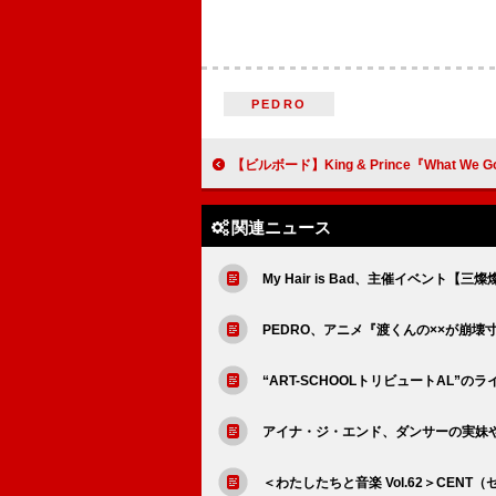
PEDRO
【ビルボード】King & Prince『What We Got ～奇跡はきみと～ / I Know』33.1万枚でシ
関連ニュース
My Hair is Bad、主催イベント【
PEDRO、アニメ『渡くんの××が崩
“ART-SCHOOLトリビュートAL”の
アイナ・ジ・エンド、ダンサーの実妹やバン
＜わたしたちと音楽 Vol.62＞CE