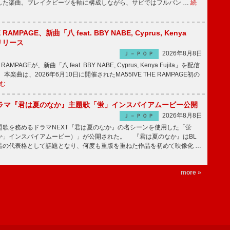
した楽曲。ブレイクビーツを軸に構成しながら、サビではフルバン …
続
E RAMPAGE、新曲「八 feat. BBY NABE, Cyprus, Kenya
信リリース
2026年8月8日
Ｊ－ＰＯＰ
RAMPAGEが、新曲「八 feat. BBY NABE, Cyprus, Kenya Fujita」を配信
楽曲は、2026年6月10日に開催されたMA55IVE THE RAMPAGE初の
む
ラマ『君は夏のなか』主題歌「蛍」インスパイアムービー公開
2026年8月8日
Ｊ－ＰＯＰ
歌を務めるドラマNEXT『君は夏のなか』の名シーンを使用した「蛍
か」インスパイアムービー）」が公開された。 『君は夏のなか』はBL
品の代表格として話題となり、何度も重版を重ねた作品を初めて映像化 …
more »