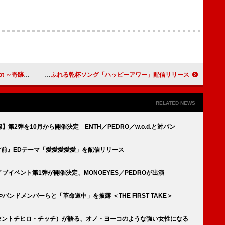
ングル・セールス首位獲得
クボタカイ、多幸感あふれる乾杯ソング「ハッピーアワー」配信リリース
RELATED NEWS
三燦燦】第2弾を10月から開催決定 ENTH／PEDRO／w.o.d.と対バン
壊寸前』EDテーマ「愛愛愛愛愛」を配信リリース
ライブイベント第1弾が開催決定、MONOEYES／PEDROが出演
ドメンバーらと「革命道中」を披露 ＜THE FIRST TAKE＞
NT（セントチヒロ・チッチ）が語る、オノ・ヨーコのような強い女性になる