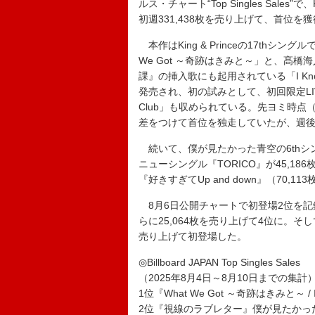
ルス・チャート“Top Singles Sales”で、K
初週331,438枚を売り上げて、首位を
本作はKing & Princeの17th
We Got ～奇跡はきみと～」と、髙橋
課』の挿入歌にも起用されている「I K
発売され、初の試みとして、初回限定LIVE
Club」も収められている。先ヨミ時点（
差をつけて首位を独走していたが、週
続いて、僕が見たかった青空の6thシン
ニューシングル『TORICO』が45,1
『好きすぎてUp and down』（70
8月6日公開チャートで初登場2位を記録し
らに25,064枚を売り上げて4位に。そして
売り上げて初登場した。
◎Billboard JAPAN Top Singles Sales
（2025年8月4日～8月10日までの集計
1位『What We Got ～奇跡はきみと～ / I 
2位『視線のラブレター』僕が見たかった青