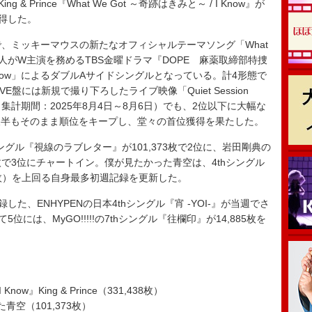
ing & Prince『What We Got ～奇跡はきみと～ / I Know』が
獲得した。
シングルで、ミッキーマウスの新たなオフィシャルテーマソング「What
海人がW主演を務めるTBS金曜ドラマ『DOPE 麻薬取締部特捜
now」によるダブルAサイドシングルとなっている。計4形態で
盤には新規で撮り下ろしたライブ映像「Quiet Session
集計期間：2025年8月4日～8月6日）でも、2位以下に大幅な
後半もそのまま順位をキープし、堂々の首位獲得を果たした。
グル『視線のラブレター』が101,373枚で2位に、岩田剛典の
86枚で3位にチャートイン。僕が見たかった青空は、4thシングル
,113枚）を上回る自身最多初週記録を更新した。
た、ENHYPENの日本4thシングル『宵 -YOI-』が当週でさ
5位には、MyGO!!!!!の7thシングル『往欄印』が14,885枚を
）
Know』King & Prince（331,438枚）
空（101,373枚）