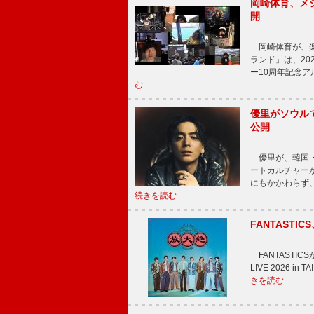
岡崎体育、メ
開
岡崎体育が、楽
ランド」は、20
ー10周年記念
む
優里がソウル
公開
優里が、韓国・
ートカルチャー
にもかかわらず
続きを読む
FANTAST
FANTASTICS
LIVE 2026 
きを読む