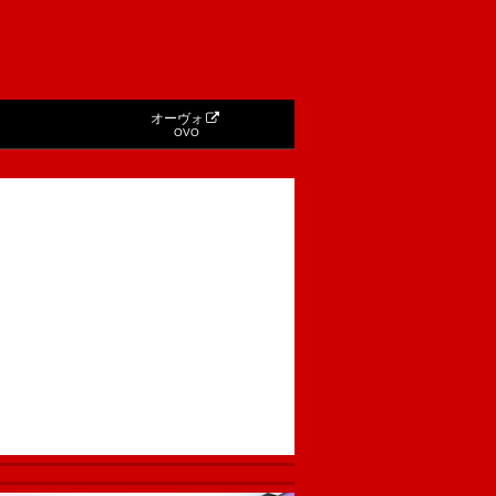
オーヴォ
OVO