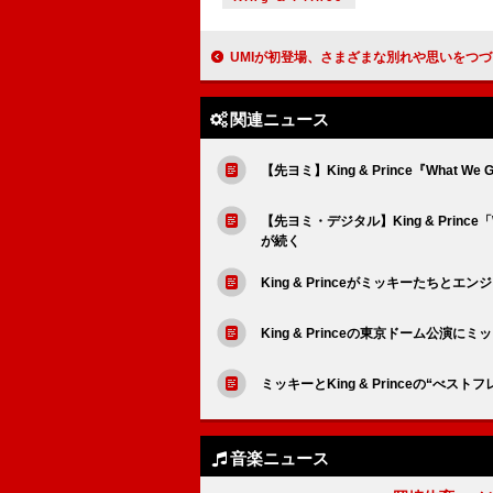
UMIが初登場、さまざまな別れや思いをつづった代表曲「Remember Me」を披露＜THE F
関連ニュース
【先ヨミ】King & Prince『What 
【先ヨミ・デジタル】King & Prince
が続く
King & Princeがミッキーたちとエ
King & Princeの東京ドーム公
ミッキーとKing & Princeの“べス
音楽ニュース