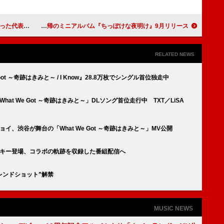
IRST TAKE＞
PEDRO、原点回帰のミニアルバム『ちっぽけな夜明け』9月リリース
RELATED NEWS
We Got ～奇跡はきみと～ / I Know』28.8万枚でシングル首位独走中
「What We Got ～奇跡はきみと～」DLソング首位走行中 TXT／LiSA
ンジョイ、渋谷が舞台の「What We Got ～奇跡はきみと～」MV公開
演にミッキー登場、コラボの軌跡を収録した番組配信へ
トフレンドショット”解禁
MUSIC NEWS