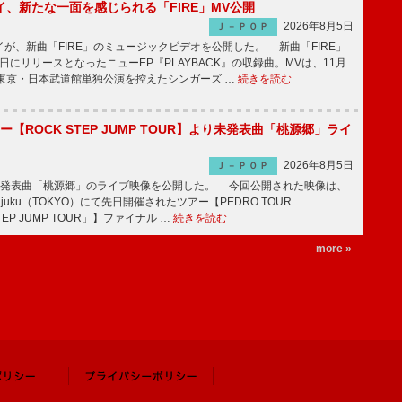
、新たな一面を感じられる「FIRE」MV公開
2026年8月5日
Ｊ－ＰＯＰ
、新曲「FIRE」のミュージックビデオを公開した。 新曲「FIRE」
月5日にリリースとなったニューEP『PLAYBACK』の収録曲。MVは、11月
の東京・日本武道館単独公演を控えたシンガーズ …
続きを読む
ー【ROCK STEP JUMP TOUR】より未発表曲「桃源郷」ライ
2026年8月5日
Ｊ－ＰＯＰ
未発表曲「桃源郷」のライブ映像を公開した。 今回公開された映像は、
injuku（TOKYO）にて先日開催されたツアー【PEDRO TOUR
STEP JUMP TOUR」】ファイナル …
続きを読む
more »