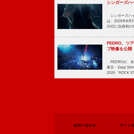
シンガーズハイ
シンガーズハイが
は、2026年8
24日に自身初
PEDRO、ツア
ブ映像を公開
PEDROが、
東京・Zepp Sh
2026「ROCK 