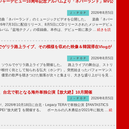
ジャーデビュー10周年記念アルバムより「ネバーランド」MV公
2026年8月5日
Ｊ－ＰＯＰ
曲「ネバーランド」のミュージックビデオを公開した。 楽曲「ネバー
26年7月3日に配信リリース、8月5日にCDリリースされたメジャーデビュ
アルバム『盆地テクノ』の収録曲。本作は、デビュー前に寡少 …
続きを読
でゲリラ路上ライブ、その模様を収めた映像＆韓国滞在Vlogが
2026年8月5日
Ｊ－ＰＯＰ
ソウルでゲリラ路上ライブを開催した。 路上ライブの舞台は、ストリ
が根付く街として知られる弘大（ホンデ）。突然始まったパフォーマンス
、優里の歌声を聴きつけた観客が次々と集まり、大きな盛り上がりを見 …
ICS、台北で初となる海外単独公演【放大絶】10月開催
2026年8月5日
Ｊ－ＰＯＰ
が、2026年10月18日に台北・Legacy TERAで単独公演【FANTASTICS
in TAIPEI “放大絶”】を開催する。 ボーカルの八木勇征が2021年に観光 …
続