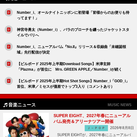
Number_i、オールナイトニッポンに初登場「皆様からのお便りも待
ってます！」
神宮寺勇太（Number_i）、バラのブローチを纏ったジャケットスタ
イルでパリへ
Number_i、ニューアルバム『No.II』リリース＆収録曲「未確認領
域」先行配信が決定
【ビルボード 2025年上半期Download Songs】米津玄師
「Plazma」が首位に Mrs. GREEN APPLE／Number_iが続く
【ビルボード 2025年上半期Hot Shot Songs】Number_i「GOD_i」
首位、米津／ミセスが僅差でトップ3入り（コメントあり）
音楽ニュース
MUSIC NEWS
SUPER EIGHT、2027年春にニューアル
バム発売＆アリーナツアー開催
2026年8月8日
Ｊ－ＰＯＰ
SUPER EIGHTが、2027年春にニューアルバ