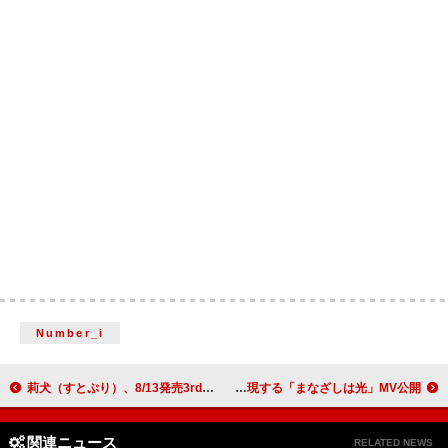
Number_i
莉犬（すとぷり）、8/13発売3rdフルAL『言ノ葉ワンダーランド』クロスフェード動画公開
キタニタツヤ、黒川想矢＆椿が初恋を表現する「まなざしは光」MV公開
関連ニュース
RELATED NEWS