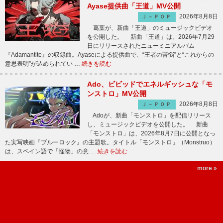
Ayase提供曲「王道」MV公開
2026年8月8日
Ｊ－ＰＯＰ
葛葉が、新曲「王道」のミュージックビデオ
を公開した。 新曲「王道」は、2026年7月29
日にリリースされたニューミニアルバム
『Adamantite』の収録曲。Ayaseによる提供曲で、“王者の苦悩”と“これからの
意思表明”が込められてい …
続きを読む
Ado、ビビッドでエネルギッシュな「モ
ンストロ」MV公開
2026年8月8日
Ｊ－ＰＯＰ
Adoが、新曲「モンストロ」を配信リリース
し、ミュージックビデオを公開した。 新曲
「モンストロ」は、2026年8月7日に公開となっ
た実写映画『ブルーロック』の主題歌。タイトル「モンストロ」（Monstruo）
は、スペイン語で「怪物」の意 …
続きを読む
more »