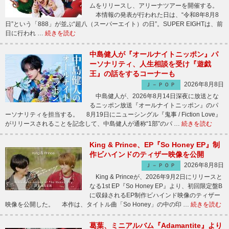
ムをリリースし、アリーナツアーを開催する。
本情報の発表が行われた日は、“令和8年8月8
日”という「888」が並ぶ“超八（スーパーエイト）の日”。SUPER EIGHTは、前
日に行われ …
続きを読む
中島健人が『オールナイトニッポン』パ
ーソナリティ、人生相談を受け『遊戯
王』の話をするコーナーも
2026年8月8日
Ｊ－ＰＯＰ
中島健人が、2026年8月14日深夜に放送とな
るニッポン放送『オールナイトニッポン』のパ
ーソナリティを担当する。 8月19日にニューシングル『鬼事 / Fiction Love』
がリリースされることを記念して、中島健人が通称“1部”のパ …
続きを読む
King & Prince、EP『So Honey EP』制
作ビハインドのティザー映像を公開
2026年8月8日
Ｊ－ＰＯＰ
King & Princeが、2026年9月2日にリリースと
なる1st EP『So Honey EP』より、初回限定盤B
に収録されるEP制作ビハインド映像のティザー
映像を公開した。 本作は、タイトル曲「So Honey」の中の印 …
続きを読む
葛葉、ミニアルバム『Adamantite』より