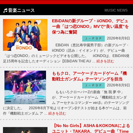
音楽ニュース
MUSIC NEWS
EBiDANの新グループ・iiONDO、デビュ
ー曲「はつ恋ONDO」MVで“良い温度”を
保つ為に奮闘
2026年8月9日
Ｊ－ＰＯＰ
EBiDAN（恵比寿学園男子部）の新グループ・
iiONDO（読み：イイオンド）が、デビュー曲
「はつ恋ONDO」のミュージックビデオを公開した。 iiONDOは、EBiDAN発
足15周年を記念したオーディション【EBiDAN THE AU …
続きを読む
ももクロ、アーケードカードゲーム『機
動戦士ガンダム』テーマソングを担当
2026年8月9日
Ｊ－ＰＯＰ
ももいろクローバーZの新曲「無 我 夢 中」
が、アーケードカードゲーム『機動戦士ガンダ
ム アーセナルコマンダー ver.β』のテーマソング
に決定した。 2026年8月下旬よりオープンβテストが始まる本ゲームは、前
作『機動戦士ガンダム ア …
続きを読む
【No No Girls】ASHA＆KOKONAによる
ユニット・TAKARA、デビュー曲「Time