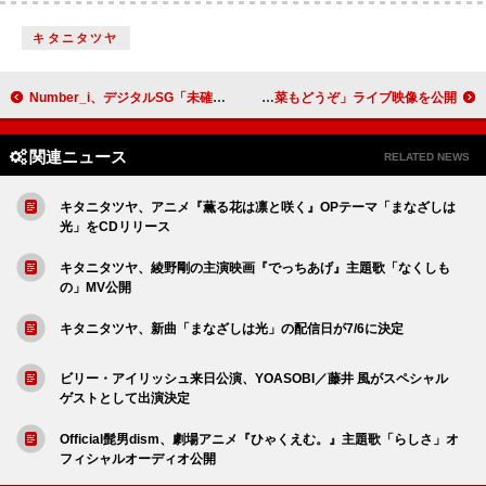
キタニタツヤ
Number_i、デジタルSG「未確認領域」全世界配信スタート＆MV公開
MONO NO AWARE、GROUPNが演出「野菜もどうぞ」ライブ映像を公開
関連ニュース
RELATED NEWS
キタニタツヤ、アニメ『薫る花は凛と咲く』OPテーマ「まなざしは
光」をCDリリース
キタニタツヤ、綾野剛の主演映画『でっちあげ』主題歌「なくしも
の」MV公開
キタニタツヤ、新曲「まなざしは光」の配信日が7/6に決定
ビリー・アイリッシュ来日公演、YOASOBI／藤井 風がスペシャル
ゲストとして出演決定
Official髭男dism、劇場アニメ『ひゃくえむ。』主題歌「らしさ」オ
フィシャルオーディオ公開