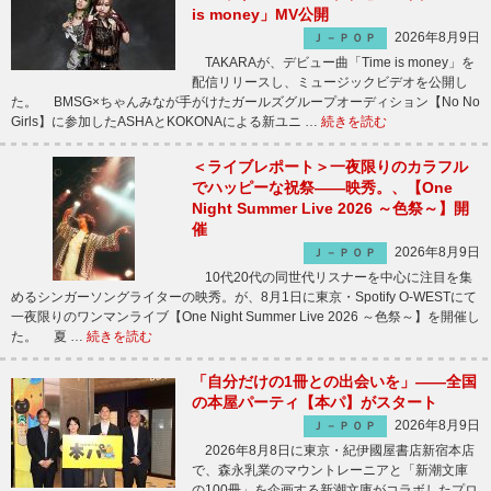
is money」MV公開
2026年8月9日
Ｊ－ＰＯＰ
TAKARAが、デビュー曲「Time is money」を
配信リリースし、ミュージックビデオを公開し
た。 BMSG×ちゃんみなが手がけたガールズグループオーディション【No No
Girls】に参加したASHAとKOKONAによる新ユニ …
続きを読む
＜ライブレポート＞一夜限りのカラフル
でハッピーな祝祭――映秀。、【One
Night Summer Live 2026 ～色祭～】開
催
2026年8月9日
Ｊ－ＰＯＰ
10代20代の同世代リスナーを中心に注目を集
めるシンガーソングライターの映秀。が、8月1日に東京・Spotify O-WESTにて
一夜限りのワンマンライブ【One Night Summer Live 2026 ～色祭～】を開催し
た。 夏 …
続きを読む
「自分だけの1冊との出会いを」――全国
の本屋パーティ【本パ】がスタート
2026年8月9日
Ｊ－ＰＯＰ
2026年8月8日に東京・紀伊國屋書店新宿本店
で、森永乳業のマウントレーニアと「新潮文庫
の100冊」を企画する新潮文庫がコラボしたプロ