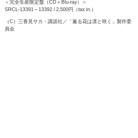
＜完全生産限定盤（CD＋Blu-ray）＞
SRCL-13391～13392 / 2,500円（tax in.）
（C）三香見サカ・講談社／「薫る花は凛と咲く」製作委
員会