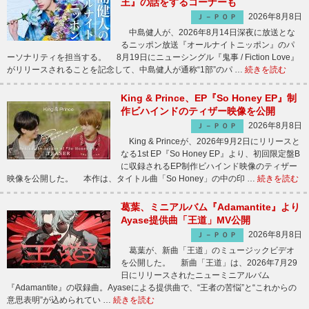
王』の話をするコーナーも
2026年8月8日
Ｊ－ＰＯＰ
中島健人が、2026年8月14日深夜に放送とな
るニッポン放送『オールナイトニッポン』のパ
ーソナリティを担当する。 8月19日にニューシングル『鬼事 / Fiction Love』
がリリースされることを記念して、中島健人が通称“1部”のパ …
続きを読む
King & Prince、EP『So Honey EP』制
作ビハインドのティザー映像を公開
2026年8月8日
Ｊ－ＰＯＰ
King & Princeが、2026年9月2日にリリースと
なる1st EP『So Honey EP』より、初回限定盤B
に収録されるEP制作ビハインド映像のティザー
映像を公開した。 本作は、タイトル曲「So Honey」の中の印 …
続きを読む
葛葉、ミニアルバム『Adamantite』より
Ayase提供曲「王道」MV公開
2026年8月8日
Ｊ－ＰＯＰ
葛葉が、新曲「王道」のミュージックビデオ
を公開した。 新曲「王道」は、2026年7月29
日にリリースされたニューミニアルバム
『Adamantite』の収録曲。Ayaseによる提供曲で、“王者の苦悩”と“これからの
意思表明”が込められてい …
続きを読む