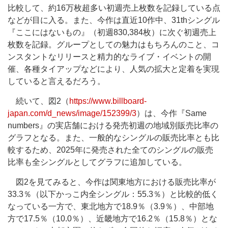
比較して、約16万枚超多い初週売上枚数を記録している点
などが目に入る。また、今作は直近10作中、31thシングル
『ここにはないもの』（初週830,384枚）に次ぐ初週売上
枚数を記録。グループとしての魅力はもちろんのこと、コ
ンスタントなリリースと精力的なライブ・イベントの開
催、各種タイアップなどにより、人気の拡大と定着を実現
していると言えるだろう。
続いて、図2（
https://www.billboard-
japan.com/d_news/image/152399/3
）は、今作『Same
numbers』の実店舗における発売初週の地域別販売比率の
グラフとなる。また、一般的なシングルの販売比率とも比
較するため、2025年に発売された全てのシングルの販売
比率も全シングルとしてグラフに追加している。
図2を見てみると、今作は関東地方における販売比率が
33.3％（以下かっこ内全シングル：55.3％）と比較的低く
なっている一方で、東北地方で18.9％（3.9％）、中部地
方で17.5％（10.0％）、近畿地方で16.2％（15.8％）とな