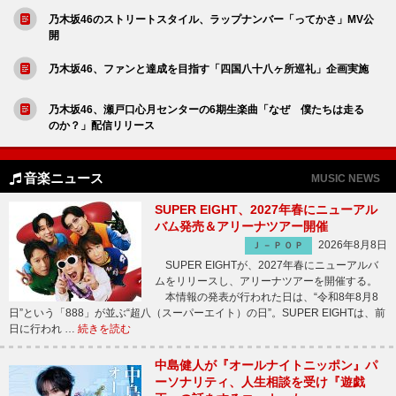
乃木坂46のストリートスタイル、ラップナンバー「ってかさ」MV公
開
乃木坂46、ファンと達成を目指す「四国八十八ヶ所巡礼」企画実施
乃木坂46、瀬戸口心月センターの6期生楽曲「なぜ 僕たちは走る
のか？」配信リリース
音楽ニュース
MUSIC NEWS
SUPER EIGHT、2027年春にニューアル
バム発売＆アリーナツアー開催
2026年8月8日
Ｊ－ＰＯＰ
SUPER EIGHTが、2027年春にニューアルバ
ムをリリースし、アリーナツアーを開催する。
本情報の発表が行われた日は、“令和8年8月8
日”という「888」が並ぶ“超八（スーパーエイト）の日”。SUPER EIGHTは、前
日に行われ …
続きを読む
中島健人が『オールナイトニッポン』パ
ーソナリティ、人生相談を受け『遊戯