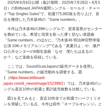
2025年8月6日公開（集計期間：2025年7月28日～8月3
日）のBillboard JAPAN週間シングル・セールス・チャー
ト“Top Singles Sales”で、初週775,982枚を売り上げ、首
位を獲得した乃木坂46の『Same numbers』。
今作は乃木坂46の39thシングルで、賀喜遥香がセンター
を務めている。希望と現実を歌った儚く切ない表題曲
「Same numbers」のほかに、“乃木坂46 明治神宮野球場
公演 10thメモリアルソング”である「真夏日よ」や、瀬戸
口心月センターの6期生楽曲「なぜ 僕たちは走るの
か？」など楽曲を収録している。
ここでは、SoundScanJapanの販売データを使用し
『Same numbers』の販売動向を調査する。図
1（
https://www.billboard-
japan.com/d_news/image/152399/2
）では、乃木坂46のシ
ングル直近10作の初週と累計販売枚数を比較している。
図1を見てみると、直近10作全てが初週でハーフミリオ
ンを突破している点、今作は前作『ネーブルオレンジ』と