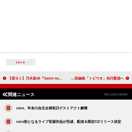
cero
【深ヨミ】乃木坂46『Same numbers』の販売動向を過去作と比較調査
WANIMA、自由な夏を閉じ込めたEP『Off-Leash』リリース＆収録曲「トビウオ」先行配信へ
関連ニュース
RELATED NEWS
cero、年末の自主企画初日ゲストアクト解禁
cero初となるライブ音源作品が完成、配信＆限定CDリリース決定