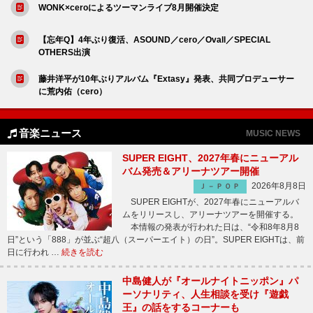
WONK×ceroによるツーマンライブ8月開催決定
【忘年Q】4年ぶり復活、ASOUND／cero／Ovall／SPECIAL
OTHERS出演
藤井洋平が10年ぶりアルバム『Extasy』発表、共同プロデューサー
に荒内佑（cero）
音楽ニュース
MUSIC NEWS
SUPER EIGHT、2027年春にニューアル
バム発売＆アリーナツアー開催
2026年8月8日
Ｊ－ＰＯＰ
SUPER EIGHTが、2027年春にニューアルバ
ムをリリースし、アリーナツアーを開催する。
本情報の発表が行われた日は、“令和8年8月8
日”という「888」が並ぶ“超八（スーパーエイト）の日”。SUPER EIGHTは、前
日に行われ …
続きを読む
中島健人が『オールナイトニッポン』パ
ーソナリティ、人生相談を受け『遊戯
王』の話をするコーナーも