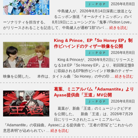
2026年8月8日
Ｊ－ＰＯＰ
中島健人が、2026年8月14日深夜に放送とな
るニッポン放送『オールナイトニッポン』のパ
ーソナリティを担当する。 8月19日にニューシングル『鬼事 / Fiction Love』
がリリースされることを記念して、中島健人が通称“1部”のパ …
続きを読む
King & Prince、EP『So Honey EP』制
作ビハインドのティザー映像を公開
2026年8月8日
Ｊ－ＰＯＰ
King & Princeが、2026年9月2日にリリースと
なる1st EP『So Honey EP』より、初回限定盤B
に収録されるEP制作ビハインド映像のティザー
映像を公開した。 本作は、タイトル曲「So Honey」の中の印 …
続きを読む
葛葉、ミニアルバム『Adamantite』より
Ayase提供曲「王道」MV公開
2026年8月8日
Ｊ－ＰＯＰ
葛葉が、新曲「王道」のミュージックビデオ
を公開した。 新曲「王道」は、2026年7月29
日にリリースされたニューミニアルバム
『Adamantite』の収録曲。Ayaseによる提供曲で、“王者の苦悩”と“これからの
意思表明”が込められてい …
続きを読む