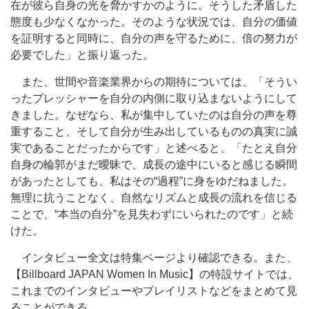
在が彼ら自身の光を脅かすかのように。そうした矛盾した
態度も少なくなかった。そのような状況では、自分の価値
を証明すると同時に、自分の声を守るために、倍の努力が
必要でした」と振り返った。
また、世間や音楽業界からの期待については、「そうい
ったプレッシャーを自分の内側に取り込まないようにして
きました。なぜなら、私が集中していたのは自分の声を尊
重すること、そして自分が生み出しているものの真実に誠
実であることだったからです」と述べると、「たとえ自分
自身の輪郭がまだ曖昧で、成長の途中にいると感じる瞬間
があったとしても、私はその“過程”に身をゆだねました。
無理に抗うことなく、自然なリズムと成長の流れを信じる
ことで、“本当の自分”を見失わずにいられたのです」と続
けた。
インタビュー全文は特集ページより確認できる。また、
【Billboard JAPAN Women In Music】の特設サイトでは、
これまでのインタビューやプレイリストなどをまとめて見
ることができる。