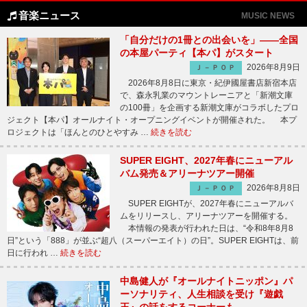
音楽ニュース
MUSIC NEWS
「自分だけの1冊との出会いを」――全国
の本屋パーティ【本パ】がスタート
2026年8月9日
Ｊ－ＰＯＰ
2026年8月8日に東京・紀伊國屋書店新宿本店
で、森永乳業のマウントレーニアと「新潮文庫
の100冊」を企画する新潮文庫がコラボしたプロ
ジェクト【本パ】オールナイト・オープニングイベントが開催された。 本プ
ロジェクトは「ほんとのひとやすみ …
続きを読む
SUPER EIGHT、2027年春にニューアル
バム発売＆アリーナツアー開催
2026年8月8日
Ｊ－ＰＯＰ
SUPER EIGHTが、2027年春にニューアルバ
ムをリリースし、アリーナツアーを開催する。
本情報の発表が行われた日は、“令和8年8月8
日”という「888」が並ぶ“超八（スーパーエイト）の日”。SUPER EIGHTは、前
日に行われ …
続きを読む
中島健人が『オールナイトニッポン』パ
ーソナリティ、人生相談を受け『遊戯