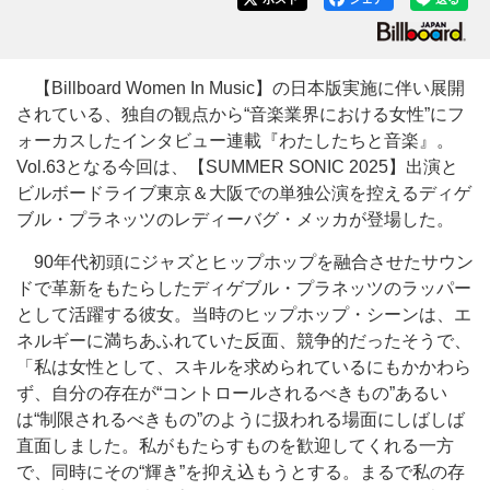
【Billboard Women In Music】の日本版実施に伴い展開
されている、独自の観点から“音楽業界における女性”にフ
ォーカスしたインタビュー連載『わたしたちと音楽』。
Vol.63となる今回は、【SUMMER SONIC 2025】出演と
ビルボードライブ東京＆大阪での単独公演を控えるディゲ
ブル・プラネッツのレディーバグ・メッカが登場した。
90年代初頭にジャズとヒップホップを融合させたサウン
ドで革新をもたらしたディゲブル・プラネッツのラッパー
として活躍する彼女。当時のヒップホップ・シーンは、エ
ネルギーに満ちあふれていた反面、競争的だったそうで、
「私は女性として、スキルを求められているにもかかわら
ず、自分の存在が“コントロールされるべきもの”あるい
は“制限されるべきもの”のように扱われる場面にしばしば
直面しました。私がもたらすものを歓迎してくれる一方
で、同時にその“輝き”を抑え込もうとする。まるで私の存