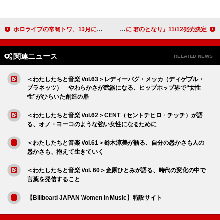
ホロライブの常闇トワ、10月に2ndアルバム発売＆2ndソロライブ開催が決定
前島亜美、アニメ『不器用な先輩。』EDテーマとなるシングルCD『不器用に 君のとなり』11/12発売決定
関連ニュース
RELATED NEWS
＜わたしたちと音楽 Vol.63＞レディーバグ・メッカ（ディゲブル・
プラネッツ） やわらかさが武器になる、ヒップホップ界で“女性
性”がひらいた創造の扉
＜わたしたちと音楽 Vol.62＞CENT（セントチヒロ・チッチ）が語
る、オノ・ヨーコのような強い女性になるために
＜わたしたちと音楽 Vol.61＞鈴木涼美が語る、自分の愚かさも人の
愚かさも、抱えて生きていく
＜わたしたちと音楽 Vol. 60＞金原ひとみが語る、時代の変化の中で
言葉を発信すること
【Billboard JAPAN Women In Music】特設サイト