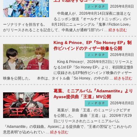
王』の話をするコーナーも
2026年8月8日
Ｊ－ＰＯＰ
中島健人が、2026年8月14日深夜に放送とな
るニッポン放送『オールナイトニッポン』のパ
ーソナリティを担当する。 8月19日にニューシングル『鬼事 / Fiction Love』
がリリースされることを記念して、中島健人が通称“1部”のパ …
続きを読む
King & Prince、EP『So Honey EP』制
作ビハインドのティザー映像を公開
2026年8月8日
Ｊ－ＰＯＰ
King & Princeが、2026年9月2日にリリースと
なる1st EP『So Honey EP』より、初回限定盤B
に収録されるEP制作ビハインド映像のティザー
映像を公開した。 本作は、タイトル曲「So Honey」の中の印 …
続きを読む
葛葉、ミニアルバム『Adamantite』より
Ayase提供曲「王道」MV公開
2026年8月8日
Ｊ－ＰＯＰ
葛葉が、新曲「王道」のミュージックビデオ
を公開した。 新曲「王道」は、2026年7月29
日にリリースされたニューミニアルバム
『Adamantite』の収録曲。Ayaseによる提供曲で、“王者の苦悩”と“これからの
意思表明”が込められてい …
続きを読む