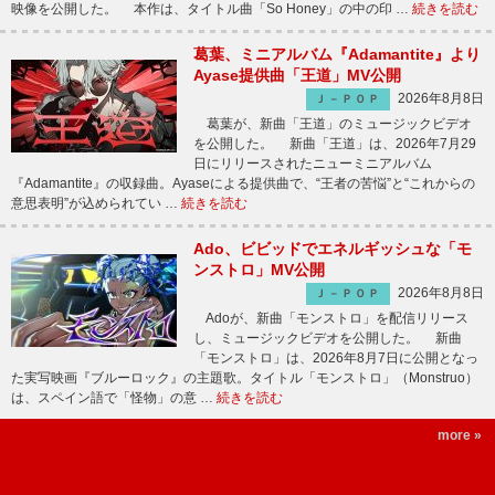
映像を公開した。 本作は、タイトル曲「So Honey」の中の印 …
続きを読む
葛葉、ミニアルバム『Adamantite』より
Ayase提供曲「王道」MV公開
2026年8月8日
Ｊ－ＰＯＰ
葛葉が、新曲「王道」のミュージックビデオ
を公開した。 新曲「王道」は、2026年7月29
日にリリースされたニューミニアルバム
『Adamantite』の収録曲。Ayaseによる提供曲で、“王者の苦悩”と“これからの
意思表明”が込められてい …
続きを読む
Ado、ビビッドでエネルギッシュな「モ
ンストロ」MV公開
2026年8月8日
Ｊ－ＰＯＰ
Adoが、新曲「モンストロ」を配信リリース
し、ミュージックビデオを公開した。 新曲
「モンストロ」は、2026年8月7日に公開となっ
た実写映画『ブルーロック』の主題歌。タイトル「モンストロ」（Monstruo）
は、スペイン語で「怪物」の意 …
続きを読む
more »