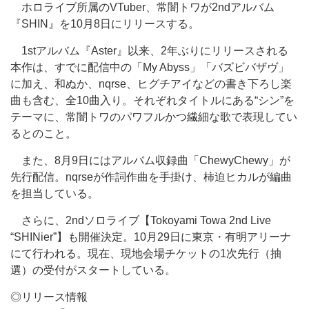
ホロライブ所属のVTuber、常闇トワが2ndアルバム
『SHIN』を10月8日にリリースする。
1stアルバム『Aster』以来、2年ぶりにリリースされる
本作は、すでに配信中の「My Abyss」「バズビバザヴ」
に加え、和ぬか、nqrse、ヒグチアイなどの書き下ろし楽
曲も含む、全10曲入り。それぞれタイトルにある“シン”を
テーマに、常闇トワのパワフルかつ繊細な歌で表現してい
るとのこと。
また、8月9日にはアルバム収録曲「ChewyChewy」が
先行配信。nqrseが作詞作曲を手掛け、柿迫ヒカルが編曲
を担当している。
さらに、2ndソロライブ【Tokoyami Towa 2nd Live
“SHINier”】も開催決定。10月29日に東京・有明アリーナ
にて行われる。現在、現地会場チケットの1次先行（抽
選）の受付がスタートしている。
◎リリース情報