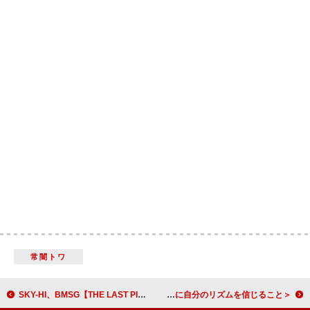
常闇トワ
SKY-HI、BMSG【THE LAST PIECE】テーマ曲をワンショット＆ワンテイクでパフォーマンス
＜わたしたちと音楽 Vol.62＞レディーバグ・メッカ（ディゲブル・プラネッツ）が語る、他人の期待に流されずに自分のリズムを信じること