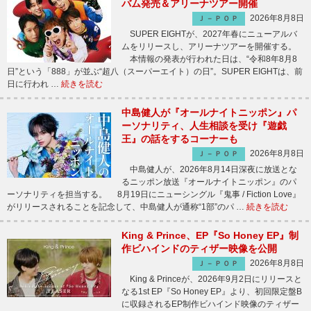
バム発売＆アリーナツアー開催
2026年8月8日
Ｊ－ＰＯＰ
SUPER EIGHTが、2027年春にニューアルバ
ムをリリースし、アリーナツアーを開催する。
本情報の発表が行われた日は、“令和8年8月8
日”という「888」が並ぶ“超八（スーパーエイト）の日”。SUPER EIGHTは、前
日に行われ …
続きを読む
中島健人が『オールナイトニッポン』パ
ーソナリティ、人生相談を受け『遊戯
王』の話をするコーナーも
2026年8月8日
Ｊ－ＰＯＰ
中島健人が、2026年8月14日深夜に放送とな
るニッポン放送『オールナイトニッポン』のパ
ーソナリティを担当する。 8月19日にニューシングル『鬼事 / Fiction Love』
がリリースされることを記念して、中島健人が通称“1部”のパ …
続きを読む
King & Prince、EP『So Honey EP』制
作ビハインドのティザー映像を公開
2026年8月8日
Ｊ－ＰＯＰ
King & Princeが、2026年9月2日にリリースと
なる1st EP『So Honey EP』より、初回限定盤B
に収録されるEP制作ビハインド映像のティザー