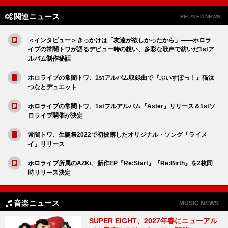
関連ニュース
RELATED NEWS
＜インタビュー＞きっかけは「友達が欲しかったから」――ホロラ
イブの常闇トワが語るデビュー時の想い、多彩な歌声で紡いだ1stア
ルバム制作秘話
ホロライブの常闇トワ、1stアルバム収録曲で『ぶいすぽっ！』猫汰
つなとデュエット
ホロライブの常闇トワ、1stフルアルバム『Aster』リリース＆1stソ
ロライブ開催が決定
常闇トワ、生誕祭2022で初披露したオリジナル・ソング「ライメ
イ」リリース
ホロライブ所属のAZKi、新作EP『Re:Start』『Re:Birth』を2枚同
時リリース決定
音楽ニュース
MUSIC NEWS
SUPER EIGHT、2027年春にニューアル