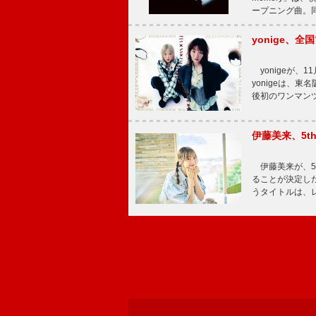
ープニング曲。同
yonige、全国
yonigeが、11
yonigeは、東名
後初のワンマン
伊藤美来、5t
伊藤美来が、5t
ることが決定した
うタイトルは、レ