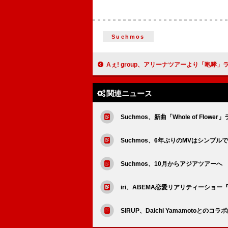
Suchmos
Aぇ! group、アリーナツアーより「咆哮」ライブ映像を公開 1位をYouTube公開する
関連ニュース
Suchmos、新曲「Whole of Flowe
Suchmos、6年ぶりのMVはシンプルでス
Suchmos、10月からアジアツアーへ
iri、ABEMA恋愛リアリティーショー『Gir
SIRUP、Daichi Yamamotoとの