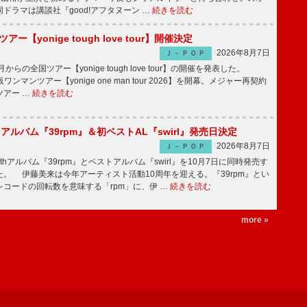
ドラマは講談社『good!アフタヌーン …
続きを読む
ツアー【yonige tough love tour】開催決定
2026年8月7日
Ｊ－ＰＯＰ
月からの全国ツアー【yonige tough love tour】の開催を発表した。
阪ワンマンツアー【yonige one man tour 2026】を開幕。メジャー再契約
ツアー …
続きを読む
hアルバム『39rpm』＆初ベストAL『swirl』発売日決定
2026年8月7日
Ｊ－ＰＯＰ
hアルバム『39rpm』とベストアルバム『swirl』を10月7日に同時発売す
。 伊藤美来は今年アーティスト活動10周年を迎える。『39rpm』とい
コードの回転数を意味する「rpm」に、伊 …
続きを読む
more »