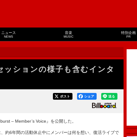
ニュース
音楽
特別企画
NEWS
MUSIC
PR
ムセッションの様子も含むインタ
ポスト
シェア
送る
t – Member’s Voice』を公開した。
、約6年間の活動休止中にメンバーは何を想い、復活ライブで