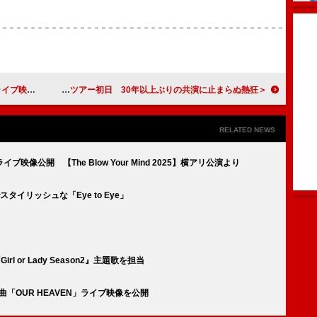
楽曲投票スタート
＜ライブレポート＞JUN SKY WALKER(S)、変わらぬグルーヴと進化するサウンドを見せたツアー初日 30年以上ぶりの共演に止まらぬ熱狂
RELATED NEWS
r」ライブ映像公開 【The Blow Your Mind 2025】横アリ公演より
タイリッシュな「Eye to Eye」
l or Lady Season2』主題歌を担当
コラボ曲「OUR HEAVEN」ライブ映像を公開