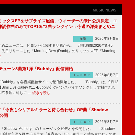
MUSIC NEWS
ミックスEPをサプライズ配信、ウィーザーの来日公演決定、エ
作詞作曲のみでTOP10に2曲ランクイン：今週の洋楽まとめニ
2026年8月8日
洋楽
めニュースは、ビヨンセに関する話題から。 現地時間2026年8月5
日リリースした「Morning Dew (Donk)」のリミックスEP『Morning
む
ーチューン3曲第1弾「Bubbly」配信開始
2026年8月7日
Ｊ－ＰＯＰ
Bubbly」を各音楽配信サイトで配信開始した。 「Bubbly」は、9月13
mi Live Galley #11 -Bubbly-】のインスパイアソングとして制作され
や不条理に対して …
続きを読む
ラマ『今夜もシリアルキラーと待ち合わせ』OP曲「Shadow
V公開
2026年8月7日
Ｊ－ＰＯＰ
「Shadow Memory」のミュージックビデオを公開した。 「Shadow
、横山裕が主演を務めるドラマ『今夜もシリアルキラーと待ち合わせ』のオ