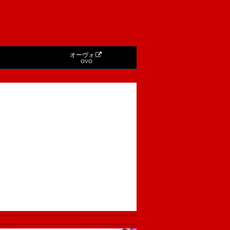
オーヴォ
OVO