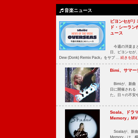
音楽ニュース
ビヨンセがリ
ド・シーラン
ュース
今週の洋楽まと
日、ビヨンセが、先
Dew (Donk) Remix Pack』をサプ …
続きを読
Bimi、サマ
Bimiが、新曲「
日に開催される【Bi
た。日々の不安
Soala、ド
Memory」M
Soalaが、新曲
Memory」は