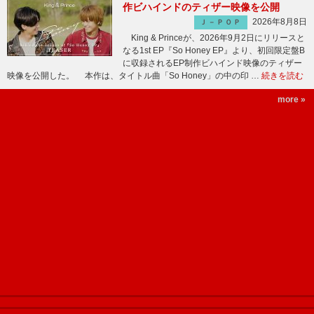
作ビハインドのティザー映像を公開
2026年8月8日
Ｊ－ＰＯＰ
King & Princeが、2026年9月2日にリリースと
なる1st EP『So Honey EP』より、初回限定盤B
に収録されるEP制作ビハインド映像のティザー
映像を公開した。 本作は、タイトル曲「So Honey」の中の印 …
続きを読む
more »