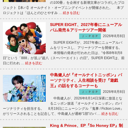
の100冊」を企画する新潮文庫がコラボしたプロ
ジェクト【本パ】オールナイト・オープニングイベントが開催された。 本プ
ロジェクトは「ほんとのひとやすみ …
続きを読む
SUPER EIGHT、2027年春にニューアル
バム発売＆アリーナツアー開催
2026年8月8日
Ｊ－ＰＯＰ
SUPER EIGHTが、2027年春にニューアルバ
ムをリリースし、アリーナツアーを開催する。
本情報の発表が行われた日は、“令和8年8月8
日”という「888」が並ぶ“超八（スーパーエイト）の日”。SUPER EIGHTは、前
日に行われ …
続きを読む
中島健人が『オールナイトニッポン』パ
ーソナリティ、人生相談を受け『遊戯
王』の話をするコーナーも
2026年8月8日
Ｊ－ＰＯＰ
中島健人が、2026年8月14日深夜に放送とな
るニッポン放送『オールナイトニッポン』のパ
ーソナリティを担当する。 8月19日にニューシングル『鬼事 / Fiction Love』
がリリースされることを記念して、中島健人が通称“1部”のパ …
続きを読む
King & Prince、EP『So Honey EP』制