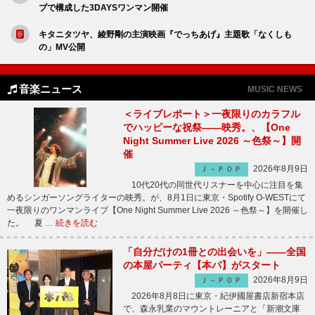
ブで構成した3DAYSワンマン開催
キタニタツヤ、綾野剛の主演映画『でっちあげ』主題歌「なくしも
の」MV公開
音楽ニュース
MUSIC NEWS
＜ライブレポート＞一夜限りのカラフル
でハッピーな祝祭――映秀。、【One
Night Summer Live 2026 ～色祭～】開
催
2026年8月9日
Ｊ－ＰＯＰ
10代20代の同世代リスナーを中心に注目を集
めるシンガーソングライターの映秀。が、8月1日に東京・Spotify O-WESTにて
一夜限りのワンマンライブ【One Night Summer Live 2026 ～色祭～】を開催し
た。 夏 …
続きを読む
「自分だけの1冊との出会いを」――全国
の本屋パーティ【本パ】がスタート
2026年8月9日
Ｊ－ＰＯＰ
2026年8月8日に東京・紀伊國屋書店新宿本店
で、森永乳業のマウントレーニアと「新潮文庫