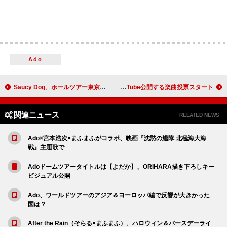
Ado
Saucy Dog、ホールツアー東京公演のライブレポートが到着 「あなたの心の容量を広げられるようなバンドでありたい」
Aぇ! group、アリーナツアーより「咆哮」ライブ映像を公開 1位をYouTube公開する楽曲投票スタート
関連ニュース
RELATED NEWS
Ado×宮本浩次×まふまふがコラボ、映画『沈黙の艦隊 北極海大海
戦』主題歌で
Adoドームツアータイトルは【よだか】、ORIHARA描き下ろしキー
ビジュアル公開
Ado、ワールドツアーのアジア＆ヨーロッパ編で反響が大きかった
国は？
After the Rain（そらる×まふまふ）、ハロウィン＆バースデーライ