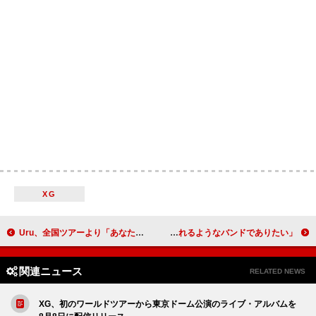
XG
Uru、全国ツアーより「あなたがいることで」ライブ映像を公開
Saucy Dog、ホールツアー東京公演のライブレポートが到着 「あなたの心の容量を広げられるようなバンドでありたい」
関連ニュース
RELATED NEWS
XG、初のワールドツアーから東京ドーム公演のライブ・アルバムを