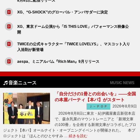
8月8日に配信リリース
XG、“G-SHOCK”のグローバル・アンバサダーに決定
XG、東京ドーム公演から「IS THIS LOVE」パフォーマンス映像公
開
TWICEの公式キャラクター「TWICE LOVELYS」、マスコット入り
入浴剤が新登場
aespa、ミニアルバム『Rich Man』9月リリース
音楽ニュース
MUSIC NEWS
「自分だけの1冊との出会いを」――全国
の本屋パーティ【本パ】がスタート
2026年8月9日
Ｊ－ＰＯＰ
2026年8月8日に東京・紀伊國屋書店新宿本店
で、森永乳業のマウントレーニアと「新潮文庫
の100冊」を企画する新潮文庫がコラボしたプロ
ジェクト【本パ】オールナイト・オープニングイベントが開催された。 本プ
ロジェクトは「ほんとのひとやすみ …
続きを読む