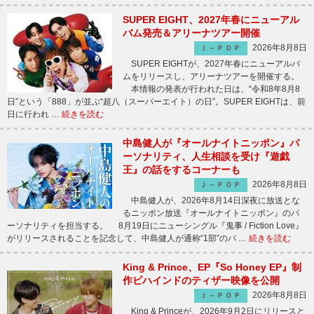
SUPER EIGHT、2027年春にニューアル
バム発売＆アリーナツアー開催
2026年8月8日
Ｊ－ＰＯＰ
SUPER EIGHTが、2027年春にニューアルバ
ムをリリースし、アリーナツアーを開催する。
本情報の発表が行われた日は、“令和8年8月8
日”という「888」が並ぶ“超八（スーパーエイト）の日”。SUPER EIGHTは、前
日に行われ …
続きを読む
中島健人が『オールナイトニッポン』パ
ーソナリティ、人生相談を受け『遊戯
王』の話をするコーナーも
2026年8月8日
Ｊ－ＰＯＰ
中島健人が、2026年8月14日深夜に放送とな
るニッポン放送『オールナイトニッポン』のパ
ーソナリティを担当する。 8月19日にニューシングル『鬼事 / Fiction Love』
がリリースされることを記念して、中島健人が通称“1部”のパ …
続きを読む
King & Prince、EP『So Honey EP』制
作ビハインドのティザー映像を公開
2026年8月8日
Ｊ－ＰＯＰ
King & Princeが、2026年9月2日にリリースと