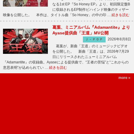
なる1st EP『So Honey EP』より、初回限定盤B
に収録されるEP制作ビハインド映像のティザー
映像を公開した。 本作は、タイトル曲「So Honey」の中の印 …
続きを読む
葛葉、ミニアルバム『Adamantite』より
Ayase提供曲「王道」MV公開
2026年8月8日
Ｊ－ＰＯＰ
葛葉が、新曲「王道」のミュージックビデオ
を公開した。 新曲「王道」は、2026年7月29
日にリリースされたニューミニアルバム
『Adamantite』の収録曲。Ayaseによる提供曲で、“王者の苦悩”と“これからの
意思表明”が込められてい …
続きを読む
more »