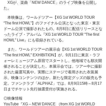
XGが、楽曲「NEW DANCE」のライブ映像を公開し
た。
本映像は、ワールドツアー【XG 1st WORLD TOUR
“The first HOWL”】のファイナル公演となった東京・東京
ドーム公演で撮影されたもの。8月8日に配信リリースとな
ったライブ・アルバム『XG 1st WORLD TOUR “The first
HOWL” Live』にも収録されている。
また、ワールドツアーの展示会【XG 1st WORLD TOUR
“The first HOWL” EXHIBITION】が、9月1日に東京・ラフ
ォーレミュージアム原宿でスタートし、他地域でも順次開
催されることが決定した。本展示会では、ツアー中に撮影
された厳選写真や、実際にステージで着用された衣装展
示、映像コンテンツのほか、新たな限定グッズの販売も予
定。ファンクラブ「ALPHAZ」では、8月9日15時～8月17
日までチケット先行抽選受付が実施される。
◎映像情報
YouTube『XG – NEW DANCE （from XG 1st WORLD