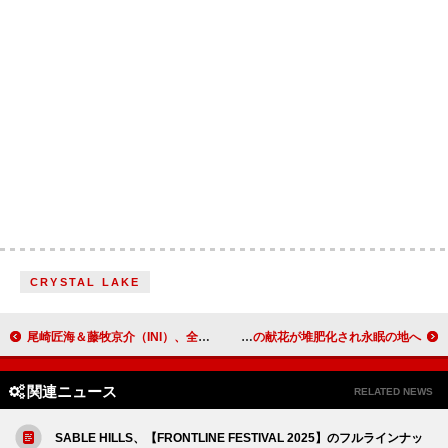
CRYSTAL LAKE
尾崎匠海＆藤牧京介（INI）、全国各地の路上ライブで歌を届ける
故オジー・オズボーン、ブラック・サバス・ブリッジでの献花が堆肥化され永眠の地へ
関連ニュース
RELATED NEWS
SABLE HILLS、【FRONTLINE FESTIVAL 2025】のフルラインナッ