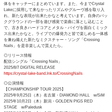
体をキャッチーにまとめています。また、今までCrystal
Lakeに採用して来なかったリズムやグルーヴ感を取り入
れ、新たな表現が出来たかなと考えています。自身のバッ
クグラウンドの一部を遊び感覚で楽曲に落とし込むこと
で、古き良きハードコアとメタル・バイヴを面白くミック
ス出来たかなと。ライブでの爆発力と皆で楽しめる一体感
を兼ね備えた新たなミクスチャー・ソング「Crossing
Nails」を是非楽しんで貰えたら。
◎リリース情報
配信シングル「Crossing Nails」
2025/8/7 DIGITAL RELEASE
https://crystal-lake-band.lnk.to/CrossingNails
◎公演情報
【CHAMPIONSHIP TOUR 2025】
2025年9月25日（木）名古屋・DIAMOND HALL w/SiM
2025年10月2日（木）新潟・GOLDEN PIGS RED
STAGE w/Paledusk