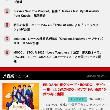
プ解禁
Survive Said The Prophet、新曲「Useless feat. Ryo Kinoshita
from Knosis」配信開始
明日の叙景、ニューアルバム『Think of You』より「ツェッペリ
ン」MV公開
coldrain、レーベル移籍第2弾SG「Chasing Shadows」サプライズ
リリース＆MV公開
MUCC、【TOUR 2025「Love Together」】決定 摩天楼オペラ、
RAZOR、メリー、CHAQLA.ら8アーティストと全国でツーマン開
催
音楽ニュース
MUSIC NEWS
EBiDANの新グループ・iiONDO、デビュ
ー曲「はつ恋ONDO」MVで“良い温度”を
保つ為に奮闘
2026年8月9日
Ｊ－ＰＯＰ
EBiDAN（恵比寿学園男子部）の新グループ・
iiONDO（読み：イイオンド）が、デビュー曲