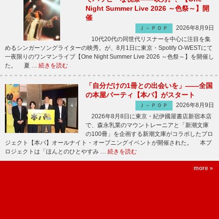
Night Summer Live 2026 ～色祭～】開
催
2026年8月9日
Ｊ－ＰＯＰ
10代20代の同世代リスナーを中心に注目を集
めるシンガーソングライターの映秀。が、8月1日に東京・Spotify O-WESTにて
一夜限りのワンマンライブ【One Night Summer Live 2026 ～色祭～】を開催し
た。 夏 …
続きを読む
「自分だけの1冊との出会いを」――全国
の本屋パーティ【本パ】がスタート
2026年8月9日
Ｊ－ＰＯＰ
2026年8月8日に東京・紀伊國屋書店新宿本店
で、森永乳業のマウントレーニアと「新潮文庫
の100冊」を企画する新潮文庫がコラボしたプロ
ジェクト【本パ】オールナイト・オープニングイベントが開催された。 本プ
ロジェクトは「ほんとのひとやすみ …
続きを読む
more »