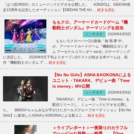
「はつ恋ONDO」のミュージックビデオを公開した。 iiONDOは、EBiDAN発
足15周年を記念したオーディション【EBiDAN THE AU …
続きを読む
ももクロ、アーケードカードゲーム『機
動戦士ガンダム』テーマソングを担当
2026年8月9日
Ｊ－ＰＯＰ
ももいろクローバーZの新曲「無 我 夢 中」
が、アーケードカードゲーム『機動戦士ガンダ
ム アーセナルコマンダー ver.β』のテーマソング
に決定した。 2026年8月下旬よりオープンβテストが始まる本ゲームは、前
作『機動戦士ガンダム ア …
続きを読む
【No No Girls】ASHA＆KOKONAによる
ユニット・TAKARA、デビュー曲「Time
is money」MV公開
2026年8月9日
Ｊ－ＰＯＰ
TAKARAが、デビュー曲「Time is money」を
配信リリースし、ミュージックビデオを公開し
た。 BMSG×ちゃんみなが手がけたガールズグループオーディション【No No
Girls】に参加したASHAとKOKONAによる新ユニ …
続きを読む
＜ライブレポート＞一夜限りのカラフル
でハッピーな祝祭――映秀。、【One