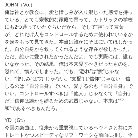
JOHN（Vo.）
俺は神とか教会に、愛と憎しみが入り混じった感情を持っ
ている。とても宗教的な家庭で育って、カトリックの学校
にも2つ通っていたぐらいだから。そして“神”って言葉
が、どれだけ人をコントロールするために使われているか
を身をもって見てきた。本当は誰かにそばにいてほしかっ
た。自分自身から救ってくれるような存在が欲しかった。
ただ、誰かに愛されたかったんだよ。でも実際には、誰も
いなかった。その結果、俺は本来愛すべきだったものを、
恐れて、憎んでしまった。でも、“恐れ”は“愛”じゃな
い。“憎しみ”は“力”じゃない。“支配”は“信仰”じゃない。信
じるのは『自分自身』でいい。愛するのも『自分自身』で
いい。コントロールすべきは『他人』じゃなくて『自分』
だ。信仰は誰かを縛るための武器じゃない。本来は“平
和”であるべきもんだろ。
YD（Gt.）
今回の楽曲は、従来から重要視しているヘヴィさと共にス
トレートかつスピーディなリフ・ワークを前面に推し、全