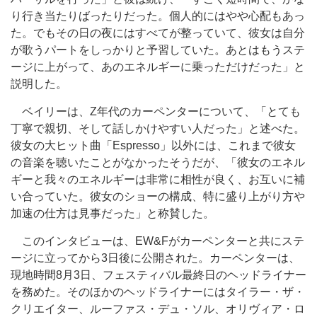
り行き当たりばったりだった。個人的にはやや心配もあっ
た。でもその日の夜にはすべてが整っていて、彼女は自分
が歌うパートをしっかりと予習していた。あとはもうステ
ージに上がって、あのエネルギーに乗っただけだった」と
説明した。
ベイリーは、Z年代のカーペンターについて、「とても
丁寧で親切、そして話しかけやすい人だった」と述べた。
彼女の大ヒット曲「Espresso」以外には、これまで彼女
の音楽を聴いたことがなかったそうだが、「彼女のエネル
ギーと我々のエネルギーは非常に相性が良く、お互いに補
い合っていた。彼女のショーの構成、特に盛り上がり方や
加速の仕方は見事だった」と称賛した。
このインタビューは、EW&Fがカーペンターと共にステ
ージに立ってから3日後に公開された。カーペンターは、
現地時間8月3日、フェスティバル最終日のヘッドライナー
を務めた。そのほかのヘッドライナーにはタイラー・ザ・
クリエイター、ルーファス・デュ・ソル、オリヴィア・ロ