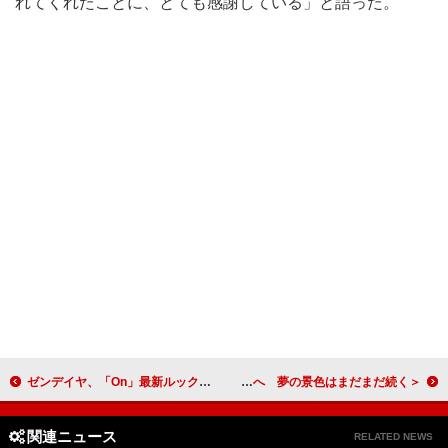
れてくれたことに、とても感謝している」と語った。
ゼンデイヤ、「On」最新ルック＆共同開発シューズを公開 内面を見つめる特別フィルムも
＜ライブレポート＞FRUITS ZIPPER、3周年祝祭のSSAから東京ドームへ 夢の景色はまだまだ続く
関連ニュース
RELATED NEWS