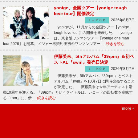
yonige、全国ツアー【yonige tough
love tour】開催決定
2026年8月7日
Ｊ－ＰＯＰ
yonigeが、11月からの全国ツアー【yonige
tough love tour】の開催を発表した。 yonige
は、東名阪ワンマンツアー【yonige one man
tour 2026】を開幕。メジャー再契約後初のワンマンツアー …
続きを読む
伊藤美来、5thアルバム『39rpm』＆初ベ
ストAL『swirl』発売日決定
2026年8月7日
Ｊ－ＰＯＰ
伊藤美来が、5thアルバム『39rpm』とベスト
アルバム『swirl』を10月7日に同時発売すること
が決定した。 伊藤美来は今年アーティスト活
動10周年を迎える。『39rpm』というタイトルは、レコードの回転数を意味す
る「rpm」に、伊 …
続きを読む
more »