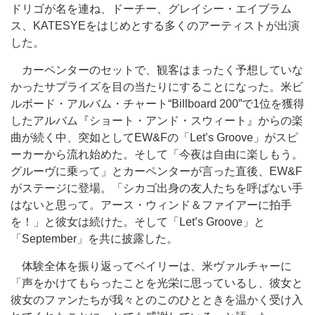
ドリゴが名を連ね、ドーチー、グレイシー・エイブラム
ス、KATESYEをはじめとする多くのアーティストが出演
した。
カーペンターのセットで、観客はまったく予想していな
かったサプライズを目の当たりにすることになった。米ビ
ルボード・アルバム・チャート“Billboard 200”で1位を獲得
したアルバム『ショート・アンド・スウィート』からの楽
曲が続く中、突如としてEW&Fの「Let’s Groove」がスピ
ーカーから流れ始めた。そして「今夜は自由に楽しもう。
グルーヴに乗って」とカーペンターが言った直後、EW&F
がステージに登場。「シカゴ出身の友人たちを呼ばない手
はないと思って。
アース・ウィンド＆ファイアー
に拍手
を！」と彼女は続けた。そして「Let’s Groove」と
「September」を共に披露した。
体験全体を振り返ってベイリーは、米ヴァルチャーに
「声をかけてもらったことを光栄に思っているし、彼女と
彼女のファンたちが我々とのこのひとときを温かく受け入