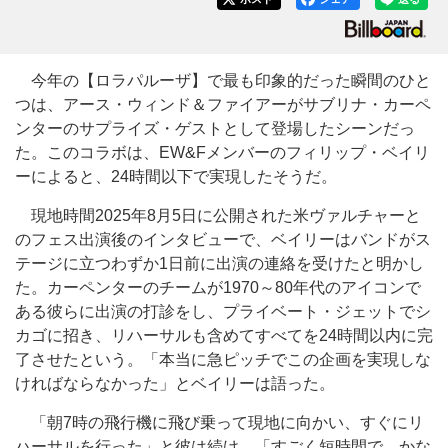
今年の【ロラパルーザ】で最も印象的だった瞬間のひと
つは、
アース・ウィンド＆ファイアー
がサブリナ・カーペ
ンターのサプライズ・ゲストとして登場したシーンだっ
た。このコラボは、EW&Fメンバーのフィリップ・ベイリ
ーによると、24時間以下で実現したそうだ。
現地時間2025年8月5日に公開された米ヴァルチャーと
のフェス出演後のインタビューで、ベイリーはバンドがス
テージに立つわずか1日前に出演の連絡を受けたと明かし
た。カーペンターのチームが1970～80年代のアイコンで
ある彼らに出演の打診をし、プライベート・ジェットでシ
カゴに招き、リハーサルも含めてすべてを24時間以内に完
了させたという。「本当に急ピッチでこの企画を実現しな
ければならなかった」とベイリーは語った。
「朝7時の飛行機に飛び乗って現地に向かい、すぐにリ
ハーサルを行った」と彼は続け、「すごく短時間で、かな