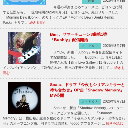
2026年8月8日
洋楽
今週の洋楽まとめニュースは、ビヨンセに関
する話題から。 現地時間2026年8月5日、ビヨンセが、先日リリースした
「Morning Dew (Donk)」のリミックスEP『Morning Dew (Donk) Remix
Pack』をサプ …
続きを読む
Bimi、サマーチューン3曲第1弾
「Bubbly」配信開始
2026年8月7日
Ｊ－ＰＯＰ
Bimiが、新曲「Bubbly」を各音楽配信サイト
で配信開始した。 「Bubbly」は、9月13日に
開催される【Bimi Live Galley #11 -Bubbly-】の
インスパイアソングとして制作された。日々の不安や不条理に対して …
続きを
読む
Soala、ドラマ『今夜もシリアルキラーと
待ち合わせ』OP曲「Shadow Memory」
MV公開
2026年8月7日
Ｊ－ＰＯＰ
Soalaが、新曲「Shadow Memory」のミュー
ジックビデオを公開した。 「Shadow
Memory」は、横山裕が主演を務めるドラマ『今夜もシリアルキラーと待ち合わ
せ』のオープニング曲。同ドラマは講談社『good!アフタヌーン …
続きを読む